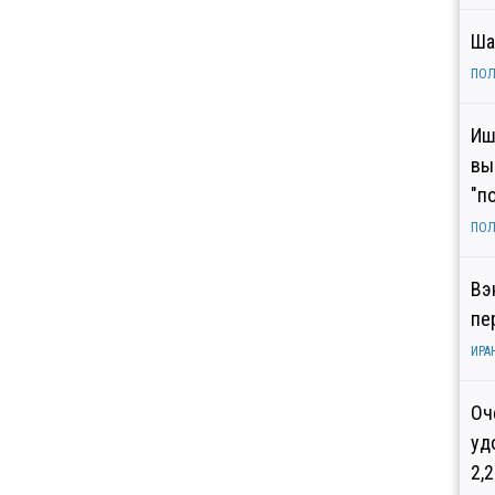
Ша
ПОЛ
Иш
вы
"п
ПОЛ
Вэ
пе
ИРА
Оч
уд
2,