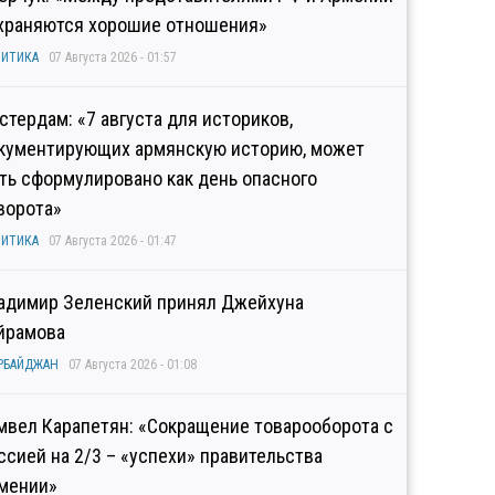
храняются хорошие отношения»
ИТИКА
07 Августа 2026 - 01:57
стердам: «7 августа для историков,
кументирующих армянскую историю, может
ть сформулировано как день опасного
ворота»
ИТИКА
07 Августа 2026 - 01:47
адимир Зеленский принял Джейхуна
йрамова
РБАЙДЖАН
07 Августа 2026 - 01:08
мвел Карапетян: «Сокращение товарооборота с
ссией на 2/3 – «успехи» правительства
мении»