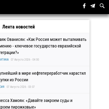
Лента новостей
аяк Ованисян: «Как Россия может выталкивать
мению - ключевое государство евразийской
теграции?»
ИТИКА
07 Августа 2026 - 04:00
упнейший в мире нефтепереработчик нарастил
купки из России
СИЯ
07 Августа 2026 - 03:07
несса Хамоян: «Давайте закроем суды и
кроем пирожковые»