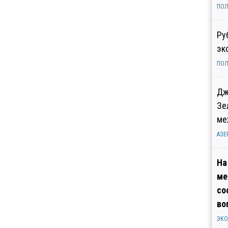
ПОЛ
Ру
эк
ПОЛ
Дж
Зе
ме
АЗЕ
На
ме
со
во
ЭК