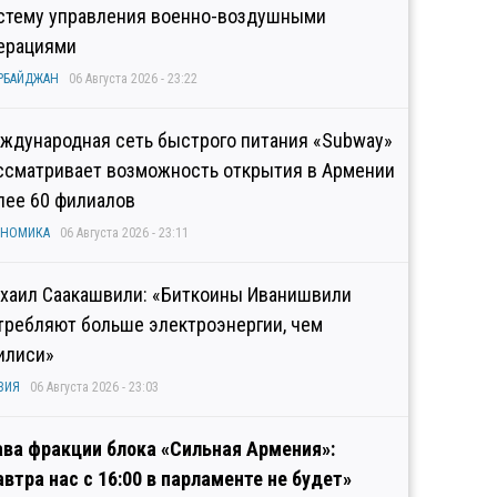
стему управления военно-воздушными
ерациями
РБАЙДЖАН
06 Августа 2026 - 23:22
ждународная сеть быстрого питания «Subway»
ссматривает возможность открытия в Армении
лее 60 филиалов
ОНОМИКА
06 Августа 2026 - 23:11
хаил Саакашвили: «Биткоины Иванишвили
требляют больше электроэнергии, чем
илиси»
ЗИЯ
06 Августа 2026 - 23:03
ава фракции блока «Сильная Армения»:
автра нас с 16:00 в парламенте не будет»