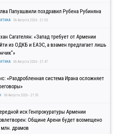
лва Папуашвили поздравил Рубена Рубиняна
ИТИКА
06 Августа 2026 - 21:50
хан Сагателян: «Запад требует от Армении
йти из ОДКБ и ЕАЭС, а взамен предлагает лишь
ончик"»
ИТИКА
06 Августа 2026 - 21:47
нс: «Раздробленная система Ирана осложняет
реговоры»
Н
06 Августа 2026 - 21:35
ередной иск Генпрокуратуры Армении
овлетворен: Общине Арени будет возмещено
2 млн. драмов