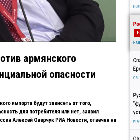
ПОЛ
Ро
Н
НА
отив армянского
Сп
Ер
енциальной опасности
ОБ
Ру
го импорта будут зависеть от того,
"ф
сность для потребителя или нет, заявил
ус
ссии Алексей Оверчук РИА Новости, отвечая на
ИРА
Ов