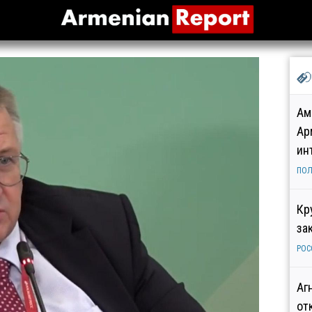
Ам
Ар
ин
ПОЛ
Кр
за
РОС
Аг
от