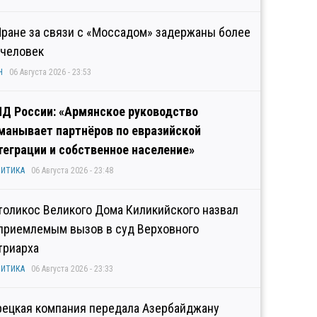
Иране за связи с «Моссадом» задержаны более
 человек
Н
06 Августа 2026 - 23:53
Д России: «Армянское руководство
манывает партнёров по евразийской
теграции и собственное население»
ИТИКА
06 Августа 2026 - 23:48
толикос Великого Дома Киликийского назвал
приемлемым вызов в суд Верховного
триарха
ИТИКА
06 Августа 2026 - 23:33
рецкая компания передала Азербайджану