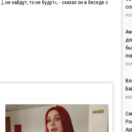
, не найдут, то не будут», - сказал он в беседе с
со
ПОЛ
Ам
до
бы
по
ПОЛ
Вл
Ба
АЗЕ
Са
Ро
Ар