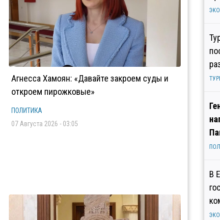
ЭК
Ту
по
ра
Агнесса Хамоян: «Давайте закроем суды и
ТУР
откроем пирожковые»
Ге
ПОЛИТИКА
на
07 Августа 2026 - 03:05
Па
ПОЛ
В 
го
ко
ЭК