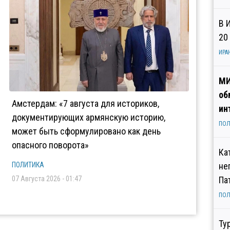
В 
20
ИРА
МИ
об
Амстердам: «7 августа для историков,
ин
документирующих армянскую историю,
ПОЛ
может быть сформулировано как день
опасного поворота»
Ка
ПОЛИТИКА
не
07 Августа 2026 - 01:47
Па
ПОЛ
Ту