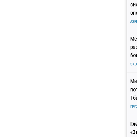
си
оп
АЗЕ
Ме
ра
бо
ЭК
Ми
по
Тб
ГРУ
Гл
«З