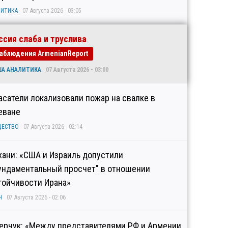
ИТИКА
07 Августа 2026 - 03:05
ссия слаба и труслива
аблюдения ArmenianReport
ША АНАЛИТИКА
07 Августа 2026 - 03:00
асатели локализовали пожар на свалке в
еване
ЩЕСТВО
07 Августа 2026 - 02:14
хани: «США и Израиль допустили
ундаментальный просчет" в отношении
тойчивости Ирана»
Н
07 Августа 2026 - 02:06
ерчук: «Между представителями РФ и Армении