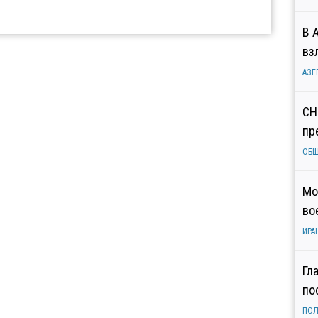
В 
вз
АЗЕ
СН
пр
ОБ
Мо
во
ИРА
Гл
по
ПОЛ