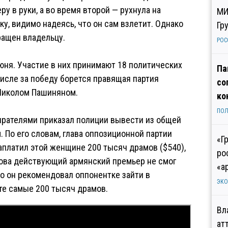
у в руки, а во время второй — рухнула на
МИ
ку, видимо надеясь, что он сам взлетит. Однако
Гр
вращен владельцу.
РОС
ня. Участие в них принимают 18 политических
Па
 числе за победу борется правящая партия
со
 Николом Пашиняном.
ко
ПОЛ
ирателями приказал полиции вывести из общей
 По его словам, глава оппозиционной партии
«Г
платил этой женщине 200 тысяч драмов ($540),
ро
лова действующий армянский премьер не смог
«а
о он рекомендовал оппонентке зайти в
ЭК
те самые 200 тысяч драмов.
Вл
ат