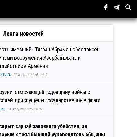
Лента новостей
есть имевший» Тигран Абрамян обеспокоен
мпами вооружения Азербайджана и
здействием Армении
ИТИКА
08 Августа 2026 - 13:01
Грузии, отмечающей годовщину войны с
ссией, приспущены государственные флаги
ЗИЯ
08 Августа 2026 - 12:51
скрыт случай заказного убийства, за
торым стоял бывший руководитель общины