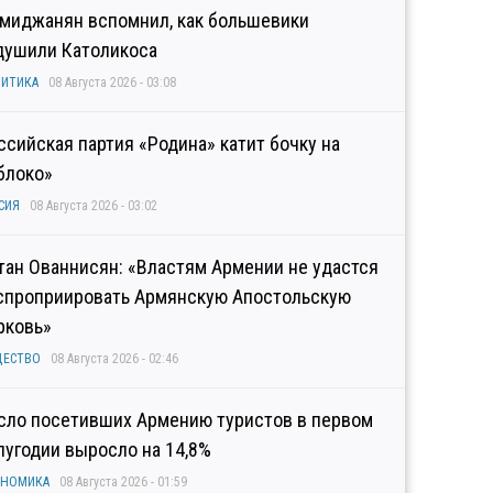
миджанян вспомнил, как большевики
душили Католикоса
ИТИКА
08 Августа 2026 - 03:08
ссийская партия «Родина» катит бочку на
блоко»
СИЯ
08 Августа 2026 - 03:02
тан Ованнисян: «Властям Армении не удастся
спроприировать Армянскую Апостольскую
рковь»
ЩЕСТВО
08 Августа 2026 - 02:46
сло посетивших Армению туристов в первом
лугодии выросло на 14,8%
ОНОМИКА
08 Августа 2026 - 01:59