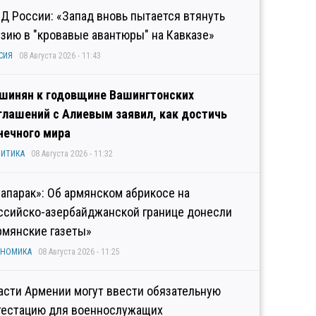
Д России: «Запад вновь пытается втянуть
узию в "кровавые авантюры" на Кавказе»
СИЯ
08 Августа 2026 - 11:43
шинян к годовщине Вашингтонских
глашений с Алиевым заявил, как достичь
нечного мира
ИТИКА
08 Августа 2026 - 11:32
рапарак»: Об армянском абрикосе на
ссийско-азербайджанской границе донесли
рмянские газеты»
ОНОМИКА
08 Августа 2026 - 11:25
асти Армении могут ввести обязательную
тестацию для военнослужащих