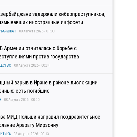
Азербайджане задержали киберпреступников,
ламывавших иностранные инфосети
РБАЙДЖАН
08 Августа 2026 - 01:00
Б Армении отчиталась о борьбе с
еступлениями против государства
ЩЕСТВО
08 Августа 2026 - 00:34
щный взрыв в Иране в районе дислокации
енных: есть погибшие
Н
08 Августа 2026 - 00:20
ава МИД Польши направил поздравительное
слание Арарату Мирзояну
ИТИКА
08 Августа 2026 - 00:13