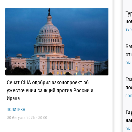
Ту
но
ТУР
Ба
от
ОБ
Гл
Сенат США одобрил законопроект об
по
ужесточении санкций против России и
ПОЛ
Ирана
ПОЛИТИКА
Га
08 Августа 2026 - 03:38
на
ОБ