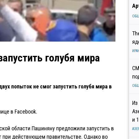
Ар
ОБ
Th
яд
ИРА
запустить голубя мира
СМ
по
вух попыток не смог запустить голубя мира в
ОБ
Из
Аз
ице в Facebook.
и 
кской области Пашиняну предложили запустить в
АЗЕ
ит при действующем правительстве. Однако во