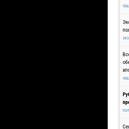
ОБ
Эк
по
ЭК
Вс
об
ап
ОБ
Ру
пр
ПОЛ
Се