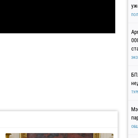
уж
ПОЛ
Ар
00
ст
ЭК
БП
не
ТУР
Мэ
па
ОБ