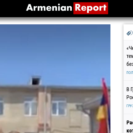
«Ч
те
бе
ПОЛ
В 
Ро
ГРУ
Ра
ко