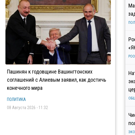
Ма
за
ПОЛ
Ро
«Я
РОС
Пашинян к годовщине Вашингтонских
На
соглашений с Алиевым заявил, как достичь
эк
конечного мира
це
ОБ
ПОЛИТИКА
08 Августа 2026 - 11:32
Чи
по
ЭК