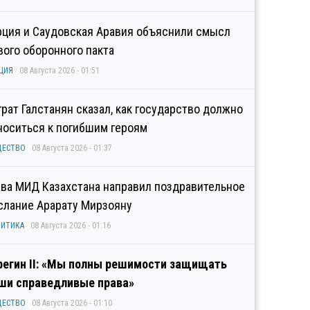
рция и Саудовская Аравия объяснили смысл
вого оборонного пакта
ЦИЯ
08 Августа 2026 - 01:51
грат Галстанян сказал, как государство должно
носиться к погибшим героям
ЩЕСТВО
08 Августа 2026 - 01:37
ава МИД Казахстана направил поздравительное
слание Арарату Мирзояну
ИТИКА
08 Августа 2026 - 01:16
регин II: «Мы полны решимости защищать
ши справедливые права»
ЩЕСТВО
08 Августа 2026 - 01:10