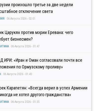
Грузии произошло третье за две недели
сштабное отключение света
ЗИЯ
06 Августа 2026 - 02:01
гик Царукян против мэрии Еревана: чего
ебует бизнесмен?
ИТИКА
06 Августа 2026 - 01:47
Д ИРИ: «Иран и Оман согласовали почти все
ложения по Ормузскому проливу»
Н
06 Августа 2026 - 01:40
рек Карапетян: «Всегда верил в успех Армении
никогда не хотел другого гражданства»
ИТИКА
06 Августа 2026 - 01:35