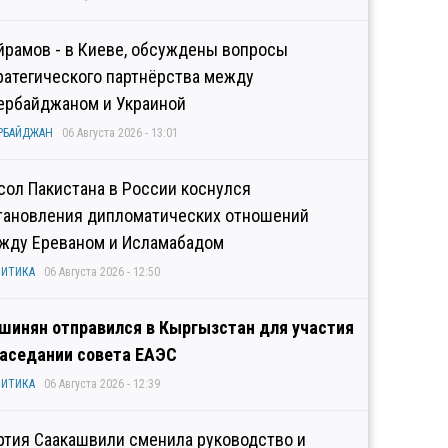
йрамов - в Киеве, обсуждены вопросы
ратегического партнёрства между
ербайджаном и Украиной
РБАЙДЖАН
06 Августа 2026 - 13:01
сол Пакистана в России коснулся
тановления дипломатических отношений
жду Ереваном и Исламабадом
ИТИКА
06 Августа 2026 - 12:50
шинян отправился в Кыргызстан для участия
заседании совета ЕАЭС
ИТИКА
06 Августа 2026 - 12:39
ртия Саакашвили сменила руководство и