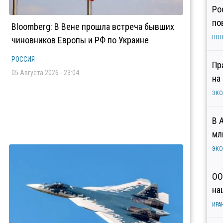
Ро
по
Bloomberg: В Вене прошла встреча бывших
ПОЛ
чиновников Европы и РФ по Украине
РОССИЯ
Пр
05 Августа 2026 - 23:04
на
ЭК
В 
мл
ЭК
ОО
на
ИРА