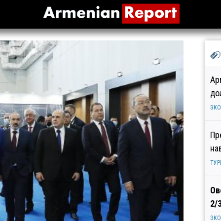
Ар
до
ЭК
Пр
на
ТУР
Ов
2/
ЭК