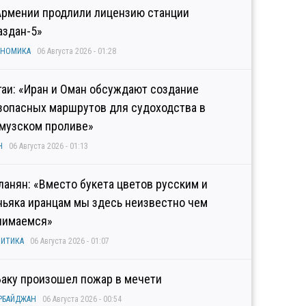
Армении продлили лицензию станции
аздан-5»
ОНОМИКА
06 Августа 2026 - 01:28
гаи: «Иран и Оман обсуждают создание
зопасных маршрутов для судоходства в
музском проливе»
Н
06 Августа 2026 - 01:13
ланян: «Вместо букета цветов русским и
ньяка иранцам мы здесь неизвестно чем
нимаемся»
ИТИКА
06 Августа 2026 - 01:07
Баку произошел пожар в мечети
РБАЙДЖАН
06 Августа 2026 - 00:54