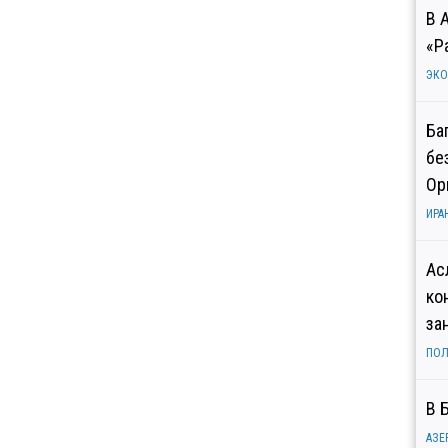
В 
«Р
ЭК
Ба
бе
Ор
ИРА
Ас
ко
за
ПОЛ
В 
АЗЕ