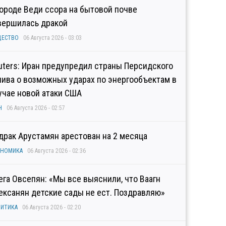
городе Веди ссора на бытовой почве
вершилась дракой
ЩЕСТВО
06 Августа 2026 - 03:03
uters: Иран предупредил страны Персидского
лива о возможных ударах по энергообъектам в
учае новой атаки США
Н
06 Августа 2026 - 02:57
драк Арустамян арестован на 2 месяца
ОНОМИКА
06 Августа 2026 - 02:36
ега Овсепян: «Мы все выяснили, что Ваагн
ексанян детские сады не ест. Поздравляю»
ИТИКА
06 Августа 2026 - 02:20