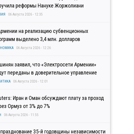
ручила реформы Нануке Жоржолиани
ЗИЯ
06 Августа 2026 - 12:35
Армении на реализацию субвенционных
ограмм выделено 3,4 млн. долларов
ОНОМИКА
06 Августа 2026 - 12:26
шинян заявил, что «Электросети Армении»
дут переданы в доверительное управление
ИТИКА
06 Августа 2026 - 12:01
uters: Иран и Оман обсуждают плату за проход
рез Ормуз от 3% до 7%
Н
06 Августа 2026 - 11:55
 празднование 35-й годовщины независимости