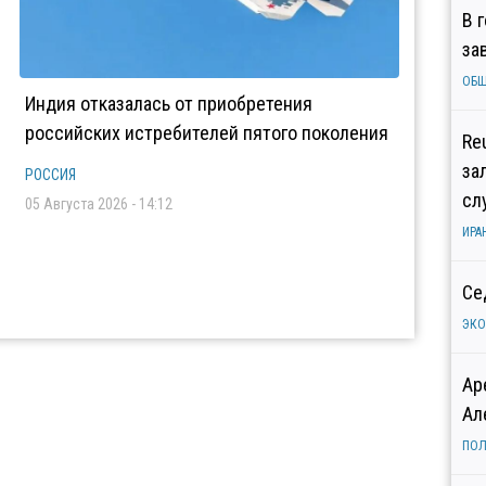
В 
за
ОБ
Индия отказалась от приобретения
российских истребителей пятого поколения
Re
за
РОССИЯ
сл
05 Августа 2026 - 14:12
ИРА
Се
ЭК
Ар
Ал
ПОЛ