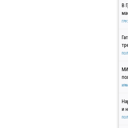
В 
ма
ГРУ
Га
тр
ПОЛ
МИ
по
ИРА
На
и 
ПОЛ