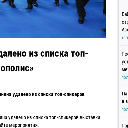
Ба
ст
Аз
АЗЕ
алено из списка топ-
По
ус
нополис»
ме
ПОЛ
Па
яна удалено из списка топ-спикеров
в 
ПОЛ
на удалено из списка топ-спикеров выставки
айте мероприятия.
Па