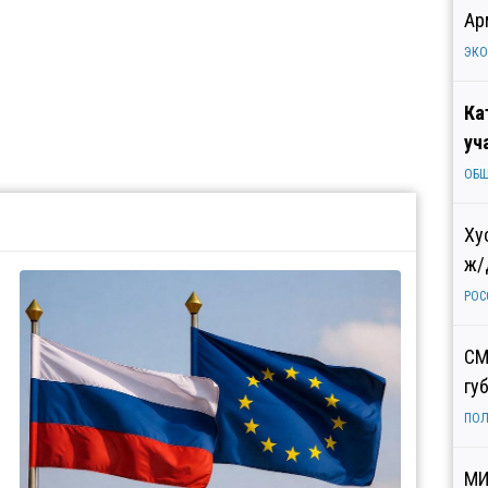
Ар
ЭК
Ка
уч
ОБ
Ху
ж/
РОС
СМ
гу
ПОЛ
МИ