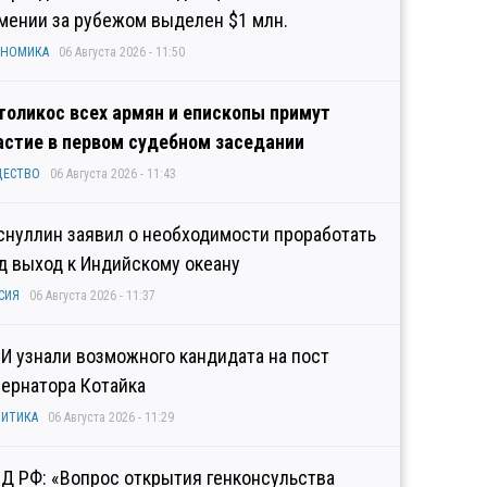
мении за рубежом выделен $1 млн.
ОНОМИКА
06 Августа 2026 - 11:50
толикос всех армян и епископы примут
астие в первом судебном заседании
ЩЕСТВО
06 Августа 2026 - 11:43
снуллин заявил о необходимости проработать
д выход к Индийскому океану
СИЯ
06 Августа 2026 - 11:37
И узнали возможного кандидата на пост
бернатора Котайка
ИТИКА
06 Августа 2026 - 11:29
Д РФ: «Вопрос открытия генконсульства