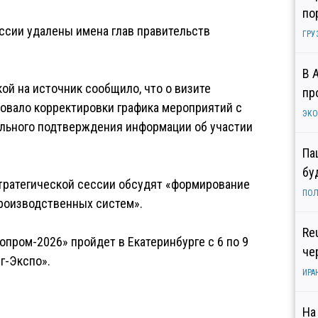
по
ессии удалены имена глав правительств
ГРУ
В 
й на источник сообщило, что о визите
пр
бовало корректировки графика мероприятий с
ЭК
льного подтверждения информации об участии
Па
бу
стратегической сессии обсудят «формирование
ПОЛ
роизводственных систем».
Re
ром-2026» пройдет в Екатеринбурге с 6 по 9
че
г-Экспо».
ИРА
На