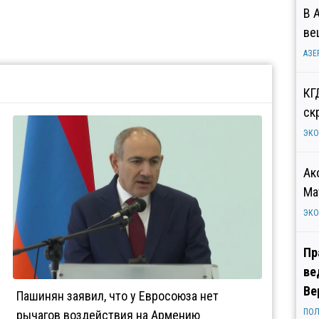
В 
ве
АЗЕ
КГ
ск
ЭК
Ак
Ма
ЭК
Пр
ве
Ве
Пашинян заявил, что у Евросоюза нет
ПОЛ
рычагов воздействия на Армению