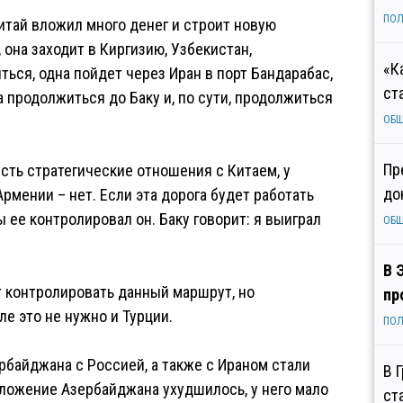
ПОЛ
Китай вложил много денег и строит новую
 она заходит в Киргизию, Узбекистан,
«К
ться, одна пойдет через Иран в порт Бандарабас,
ст
а продолжиться до Баку и, по сути, продолжиться
ОБ
Пр
сть стратегические отношения с Китаем, у
до
Армении – нет. Если эта дорога будет работать
 ее контролировал он. Баку говорит: я выиграл
ОБ
В 
т контролировать данный маршрут, но
пр
е это не нужно и Турции.
ПОЛ
рбайджана с Россией, а также с Ираном стали
В 
ожение Азербайджана ухудшилось, у него мало
ст