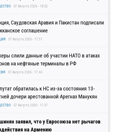
ЩЕСТВО
07 Августа 2026 - 18:02
рция, Саудовская Аравия и Пакистан подписали
кканское соглашение
ЦИЯ
07 Августа 2026 - 17:57
керы слили данные об участии НАТО в атаках
онов на нефтяные терминалы в РФ
СИЯ
07 Августа 2026 - 17:44
путат обратилась к НС из-за состояния 13-
тней дочери арестованной Арегназ Манукян
ЩЕСТВО
07 Августа 2026 - 17:37
шинян заявил, что у Евросоюза нет рычагов
здействия на Армению