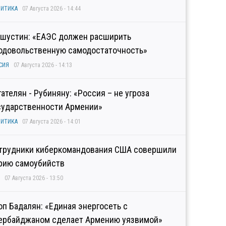
ИТИКА
07 Августа 2026 - 14:44
шустин: «ЕАЭС должен расширить
одовольственную самодостаточность»
СИЯ
07 Августа 2026 - 14:13
гателян - Рубиняну: «Россия – не угроза
сударственности Армении»
ИТИКА
07 Августа 2026 - 14:01
трудники киберкомандования США совершили
рию самоубийств
07 Августа 2026 - 13:50
оп Бадалян: «Единая энергосеть с
ербайджаном сделает Армению уязвимой»