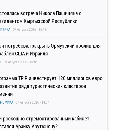
стоялась встреча Никола Пашиняна с
езидентом Кыргызской Республики
ИТИКА
07 Августа 2026 - 15:18
ан потребовал закрыть Ормузский пролив для
раблей США и Израиля
Н
07 Августа 2026 - 15:05
ограмма TRIP инвестирует 120 миллионов евро
развитие ряда туристических кластеров
мении
ОНОМИКА
07 Августа 2026 - 14:54
й роскошно отремонтированный кабинет
стался Араику Арутюняну?