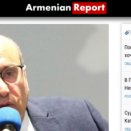
По
хо
ОБ
В 
Не
РОС
Су
Ка
ОБ