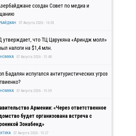
Азербайджане создан Совет по медиа и
щанию
РБАЙДЖАН
07 Августа 2026 - 16:03
Д утверждает, что ТЦ Царукяна «Ариндж молл»
рыл налоги на $1,4 млн.
ОНОМИКА
07 Августа 2026 - 15:48
оп Бадалян испугался антитуристических угроз
твиенко?
ОНОМИКА
07 Августа 2026 - 15:39
авительство Армении: «Через ответственное
домство будет организована встреча с
роникой Зонабенд»
ИТИКА
07 Августа 2026 - 15:27