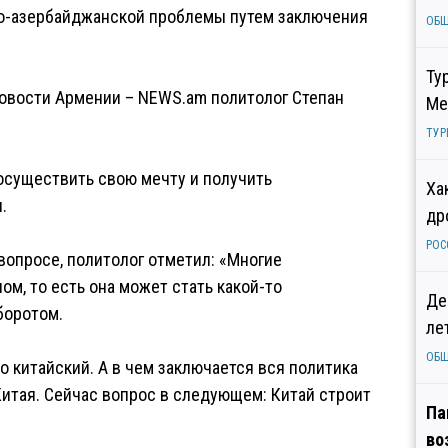
но-азербайджанской проблемы путем заключения
ОБ
Ту
Новости Армении – NEWS.am политолог Степан
Ме
ТУР
осуществить свою мечту и получить
Ха
.
др
РОС
вопросе, политолог отметил: «Многие
м, то есть она может стать какой-то
Де
боротом.
ле
ОБ
о китайский. А в чем заключается вся политика
итая. Сейчас вопрос в следующем: Китай строит
Па
во