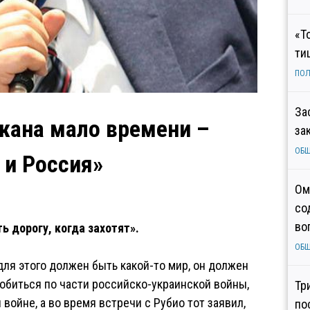
«Т
ти
ПОЛ
За
жана мало времени –
за
ОБ
 и Россия»
Ом
со
во
ь дорогу, когда захотят».
ОБ
для этого должен быть какой-то мир, он должен
добиться по части российско-украинской войны,
Тр
войне, а во время встречи с Рубио тот заявил,
по