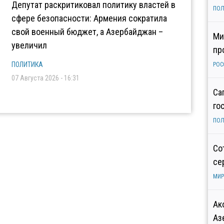
Депутат раскритиковал политику властей в
ПОЛ
сфере безопасности: Армения сократила
свой военный бюджет, а Азербайджан –
Ми
увеличил
пр
ПОЛИТИКА
РОС
07 Августа 2026 - 16:31
Са
го
ПОЛ
Со
се
МИР
Ак
Аз