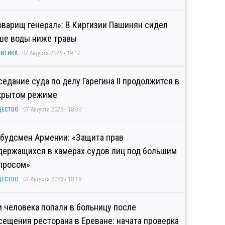
оварищ генерал»: В Киргизии Пашинян сидел
ше воды ниже травы
ИТИКА
07 Августа 2026 - 19:17
седание суда по делу Гарегина II продолжится в
крытом режиме
ЩЕСТВО
07 Августа 2026 - 18:30
будсмен Армении: «Защита прав
держащихся в камерах судов лиц под большим
просом»
ЩЕСТВО
07 Августа 2026 - 18:18
и человека попали в больницу после
сещения ресторана в Ереване: начата проверка