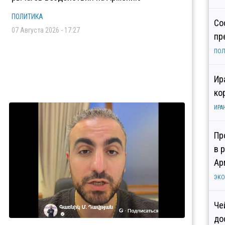
ПОЛИТИКА
Со
07 Августа 2026 - 17:27
пр
ПОЛ
Ир
ко
ИРА
Пр
в 
Ар
ЭК
Че
до