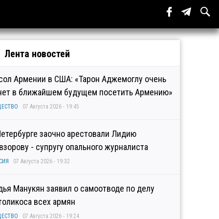
Лента новостей
сол Армении в США: «Тарон Аджемоглу очень
чет в ближайшем будущем посетить Армению»
ЩЕСТВО
07 Августа 2026 - 19:45
Петербурге заочно арестовали Лидию
взорову - супругу опального журналиста
СИЯ
07 Августа 2026 - 19:32
дья Манукян заявил о самоотводе по делу
толикоса всех армян
ЩЕСТВО
07 Августа 2026 - 19:24