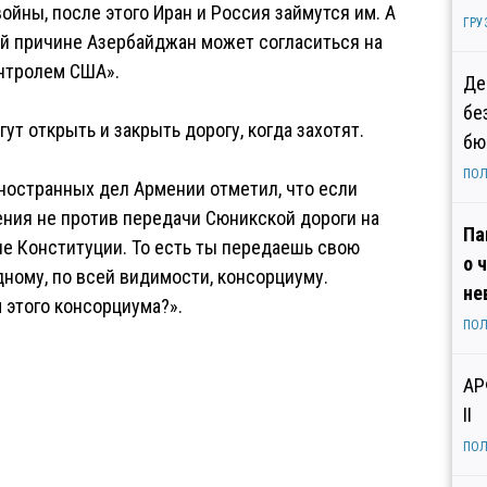
йны, после этого Иран и Россия займутся им. А
ГРУ
ой причине Азербайджан может согласиться на
онтролем США».
Де
бе
ут открыть и закрыть дорогу, когда захотят.
бю
ПОЛ
иностранных дел Армении отметил, что если
ния не против передачи Сюникской дороги на
Па
ие Конституции. То есть ты передаешь свою
о 
ному, по всей видимости, консорциуму.
не
м этого консорциума?».
ПОЛ
АР
II
ПОЛ