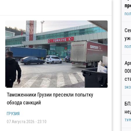
пр
ПОЛ
Се
уж
ПОЛ
Ар
00
ст
ЭК
Таможенники Грузии пресекли попытку
обхода санкций
БП
не
ГРУЗИЯ
ТУР
07 Августа 2026 - 23:10