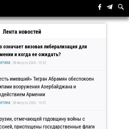
Лента новостей
о означает визовая либерализация для
мении и когда ее ожидать?
ИТИКА
08 Августа 2026 - 13:23
есть имевший» Тигран Абрамян обеспокоен
мпами вооружения Азербайджана и
здействием Армении
ИТИКА
08 Августа 2026 - 13:01
Грузии, отмечающей годовщину войны с
ссией, приспущены государственные флаги