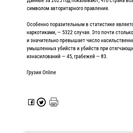
Данные за 2025 год показывают, что страна во
символом авторитарного правления.
Особенно поразительным в статистике являетс
наркотиками, — 5322 случая. Это почти стольк
и значительно превышает число насильственн
умышленных убийств и убийств при отягчающи
изнасилований — 45, грабежей — 83.
Грузия Online