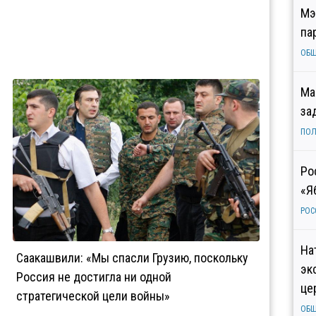
Мэ
па
ОБ
Ма
за
ПОЛ
Ро
«Я
РОС
На
Саакашвили: «Мы спасли Грузию, поскольку
эк
Россия не достигла ни одной
це
стратегической цели войны»
ОБ