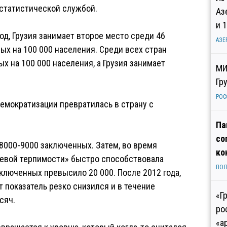
 статистической службой.
Аз
и 
од, Грузия занимает второе место среди 46
АЗЕ
ых на 100 000 населения. Среди всех стран
х на 100 000 населения, а Грузия занимает
МИ
Гр
РОС
демократизации превратилась в страну с
Па
со
 8000-9000 заключенных. Затем, во время
ко
левой терпимости» быстро способствовала
ПОЛ
ключенных превысило 20 000. После 2012 года,
т показатель резко снизился и в течение
«Г
сяч.
ро
«а