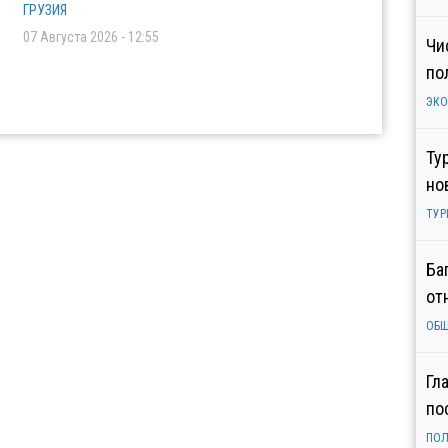
ГРУЗИЯ
07 Августа 2026 - 12:55
Чи
по
ЭК
Ту
но
ТУР
Ба
от
ОБ
Гл
по
ПОЛ