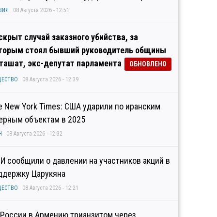
ЗИЯ
08 Августа 2026 - 12:51
скрыт случай заказного убийства, за
торым стоял бывший руководитель общины
ташат, экс-депутат парламента
ОБНОВЛЕНО
ЩЕСТВО
08 Августа 2026 - 12:39
e New York Times: США ударили по иранским
ерным объектам в 2025
Н
08 Августа 2026 - 12:32
И сообщили о давлении на участников акций в
ддержку Царукяна
ЩЕСТВО
08 Августа 2026 - 12:21
 России в Армению трианзитом через