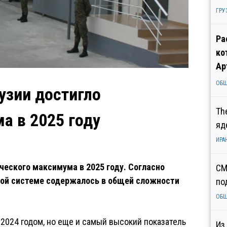
ГРУ
Ра
ко
Ар
ОБ
узии достигло
Th
а в 2025 году
яд
ИРА
ческого максимума в 2025 году. Согласно
СМ
ной системе содержалось в общей сложности
по
ОБ
 2024 годом, но еще и самый высокий показатель
Из