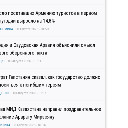
сло посетивших Армению туристов в первом
лугодии выросло на 14,8%
ОНОМИКА
08 Августа 2026 - 01:59
рция и Саудовская Аравия объяснили смысл
вого оборонного пакта
ЦИЯ
08 Августа 2026 - 01:51
грат Галстанян сказал, как государство должно
носиться к погибшим героям
ЩЕСТВО
08 Августа 2026 - 01:37
ава МИД Казахстана направил поздравительное
слание Арарату Мирзояну
ИТИКА
08 Августа 2026 - 01:16