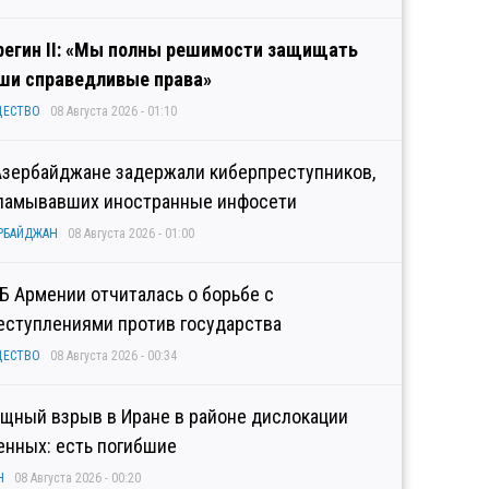
регин II: «Мы полны решимости защищать
ши справедливые права»
ЩЕСТВО
08 Августа 2026 - 01:10
Азербайджане задержали киберпреступников,
ламывавших иностранные инфосети
РБАЙДЖАН
08 Августа 2026 - 01:00
Б Армении отчиталась о борьбе с
еступлениями против государства
ЩЕСТВО
08 Августа 2026 - 00:34
щный взрыв в Иране в районе дислокации
енных: есть погибшие
Н
08 Августа 2026 - 00:20