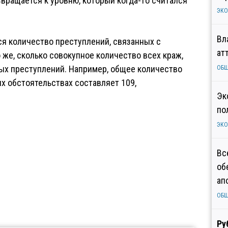
звращается к уровню, который когда-то считался
ЭК
Вл
я количество преступлений, связанных с
ат
о же, сколько совокупное количество всех краж,
ых преступлений. Например, общее количество
ОБ
х обстоятельствах составляет 109,
Эк
по
ЭК
Вс
об
ап
ОБ
Ру