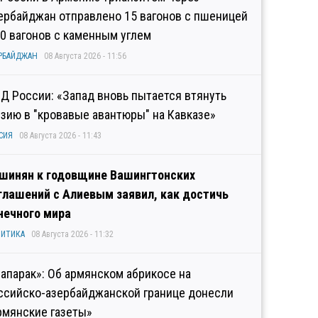
ербайджан отправлено 15 вагонов с пшеницей
10 вагонов с каменным углем
РБАЙДЖАН
08 Августа 2026 - 11:56
Д России: «Запад вновь пытается втянуть
узию в "кровавые авантюры" на Кавказе»
СИЯ
08 Августа 2026 - 11:43
шинян к годовщине Вашингтонских
глашений с Алиевым заявил, как достичь
нечного мира
ИТИКА
08 Августа 2026 - 11:32
рапарак»: Об армянском абрикосе на
ссийско-азербайджанской границе донесли
рмянские газеты»