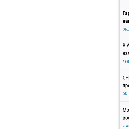
Га
на
ОБ
В 
вз
АЗЕ
СН
пр
ОБ
Мо
во
ИРА