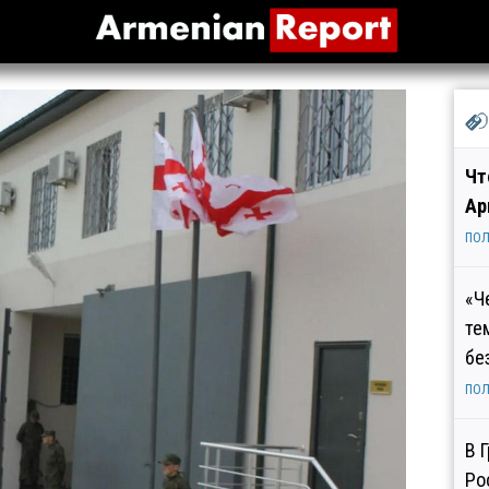
Чт
Ар
ПОЛ
«Ч
те
бе
ПОЛ
В 
Ро