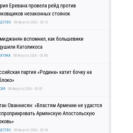
рия Еревана провела рейд против
рковщиков незаконных стоянок
ЩЕСТВО
08 Августа 2026 - 03:13
миджанян вспомнил, как большевики
душили Католикоса
ИТИКА
08 Августа 2026 - 03:08
ссийская партия «Родина» катит бочку на
блоко»
СИЯ
08 Августа 2026 - 03:02
тан Ованнисян: «Властям Армении не удастся
спроприировать Армянскую Апостольскую
рковь»
ЩЕСТВО
08 Августа 2026 - 02:46