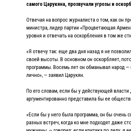
самого Царукяна, прозвучали угрозы и оскор
Отвечая на вопрос журналиста о том, как он 
министра, лидер партии «Процветающая Армени
уровня и отвечать на оскорбления в том же ст
«Я отвечу так: еще два дня назад я не позволи
своей высоты. В основном он оскорбляет, потом
программы. Восемь лет он обманывал народ — с
лично», — заявил Царукян.
По его словам, если бы у действующей власти 
аргументированно представила бы ее обществу
«Если бы у него была программа, он бы очень 
разных встреч, когда ко мне подходят даже с
мужчины, — говорил: если критика по делу, я е