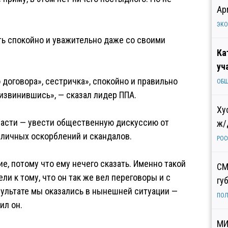
Ар
ЭК
ть спокойно и уважительно даже со своими
Ка
уч
 договора», сестричка», спокойно и правильно
ОБ
 извинившись», — сказал лидер ППА.
Ху
власти — увести общественную дискуссию от
ж/
 личных оскорблений и скандалов.
РОС
ие, потому что ему нечего сказать. Именно такой
СМ
ли к тому, что он так же вел переговоры и с
гу
зультате мы оказались в нынешней ситуации —
ПОЛ
ил он.
МИ