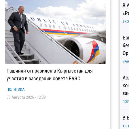
В 
«Р
ЭК
Ба
бе
Ор
ИРА
Пашинян отправился в Кыргызстан для
Ас
участия в заседании совета ЕАЭС
ко
ПОЛИТИКА
за
06 Августа 2026 - 12:39
ПОЛ
В 
АЗЕ