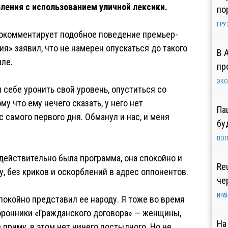
бления с использованием уличной лексики.
по
ГРУ
прокомментирует подобное поведение премьер-
я» заявил, что не намерен опускаться до такого
В 
иле.
пр
ЭК
л себе уронить свой уровень, опуститься со
у что ему нечего сказать, у него нет
Па
 самого первого дня. Обманул и нас, и меня
бу
ПОЛ
действительно была программа, она спокойно и
Re
, без криков и оскорблений в адрес оппонентов.
че
ИРА
спокойно представил ее народу. Я тоже во время
торонники «Гражданского договора» — женщины,
На
е приму, в этом нет ничего постыдного. Но не