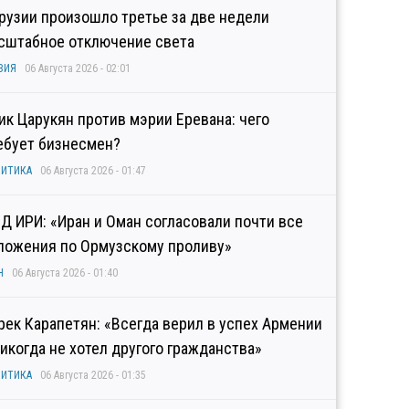
Грузии произошло третье за две недели
сштабное отключение света
ЗИЯ
06 Августа 2026 - 02:01
гик Царукян против мэрии Еревана: чего
ебует бизнесмен?
ИТИКА
06 Августа 2026 - 01:47
Д ИРИ: «Иран и Оман согласовали почти все
ложения по Ормузскому проливу»
Н
06 Августа 2026 - 01:40
рек Карапетян: «Всегда верил в успех Армении
никогда не хотел другого гражданства»
ИТИКА
06 Августа 2026 - 01:35