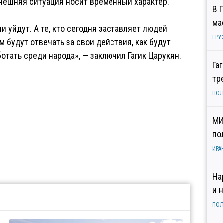
ынешняя ситуация носит временный характер.
В 
ма
и уйдут. А те, кто сегодня заставляет людей
ГРУ
м будут отвечать за свои действия, как будут
отать среди народа», — заключил Гагик Царукян.
Га
тр
ПОЛ
МИ
по
ИРА
На
и 
ПОЛ