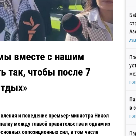
Ба
ст
Аз
АЗЕ
 мы вместе с нашим
По
ус
 так, чтобы после 7
ме
ПОЛ
отдых»
Па
в 
явления и поведение премьер-министра Никол
ПОЛ
алку между главой правительства и одним из
основных оппозиционных сил, в том числе
Па