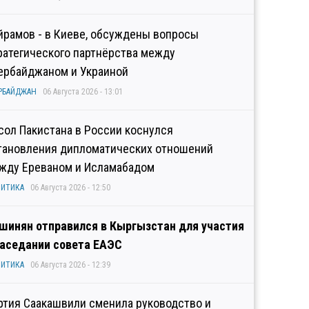
йрамов - в Киеве, обсуждены вопросы
ратегического партнёрства между
ербайджаном и Украиной
РБАЙДЖАН
06 Августа 2026 - 13:01
сол Пакистана в России коснулся
тановления дипломатических отношений
жду Ереваном и Исламабадом
ИТИКА
06 Августа 2026 - 12:50
шинян отправился в Кыргызстан для участия
заседании совета ЕАЭС
ИТИКА
06 Августа 2026 - 12:39
ртия Саакашвили сменила руководство и