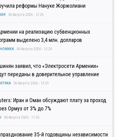
ручила реформы Нануке Жоржолиани
ЗИЯ
06 Августа 2026 - 12:35
Армении на реализацию субвенционных
ограмм выделено 3,4 млн. долларов
ОНОМИКА
06 Августа 2026 - 12:26
шинян заявил, что «Электросети Армении»
дут переданы в доверительное управление
ИТИКА
06 Августа 2026 - 12:01
uters: Иран и Оман обсуждают плату за проход
рез Ормуз от 3% до 7%
Н
06 Августа 2026 - 11:55
 празднование 35-й годовщины независимости