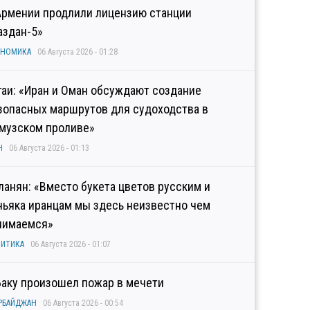
Армении продлили лицензию станции
аздан-5»
ОНОМИКА
06 Августа 2026 - 01:28
гаи: «Иран и Оман обсуждают создание
зопасных маршрутов для судоходства в
музском проливе»
Н
06 Августа 2026 - 01:13
ланян: «Вместо букета цветов русским и
ньяка иранцам мы здесь неизвестно чем
нимаемся»
ИТИКА
06 Августа 2026 - 01:07
Баку произошел пожар в мечети
РБАЙДЖАН
06 Августа 2026 - 00:54