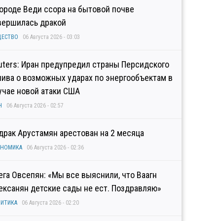
городе Веди ссора на бытовой почве
вершилась дракой
ЩЕСТВО
06 Августа 2026 - 03:03
uters: Иран предупредил страны Персидского
лива о возможных ударах по энергообъектам в
учае новой атаки США
Н
06 Августа 2026 - 02:57
драк Арустамян арестован на 2 месяца
ОНОМИКА
06 Августа 2026 - 02:36
ега Овсепян: «Мы все выяснили, что Ваагн
ексанян детские сады не ест. Поздравляю»
ИТИКА
06 Августа 2026 - 02:20