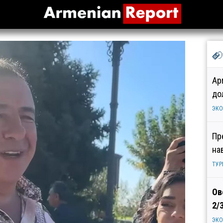
Ар
до
ЭК
Пр
на
ТУР
Ов
2/
ЭК