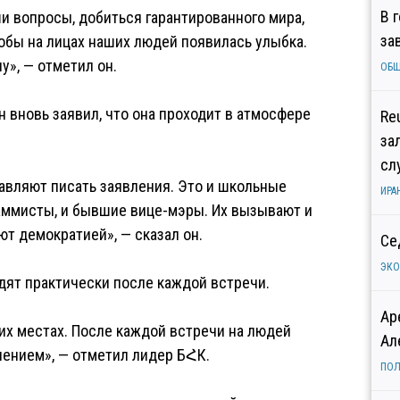
В 
 вопросы, добиться гарантированного мира,
за
тобы на лицах наших людей появилась улыбка.
у», — отметил он.
ОБ
н вновь заявил, что она проходит в атмосфере
Re
за
сл
тавляют писать заявления. Это и школьные
ИРА
граммисты, и бывшие вице-мэры. Их вызывают и
ют демократией», — сказал он.
Се
ЭК
дят практически после каждой встречи.
Ар
угих местах. После каждой встречи на людей
Ал
нением», — отметил лидер БՀК.
ПОЛ