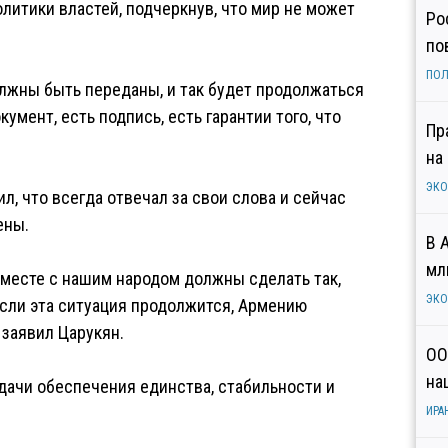
литики властей, подчеркнув, что мир не может
Ро
по
ПОЛ
олжны быть переданы, и так будет продолжаться
кумент, есть подпись, есть гарантии того, что
Пр
на
ЭК
, что всегда отвечал за свои слова и сейчас
ены.
В 
мл
вместе с нашим народом должны сделать так,
ЭК
если эта ситуация продолжится, Армению
 заявил Царукян.
ОО
на
адачи обеспечения единства, стабильности и
ИРА