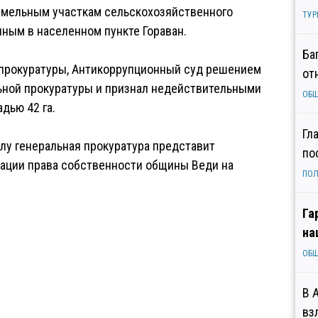
емельным участкам сельскохозяйственного
ТУР
ным в населенном пункте Гораван.
Ба
нпрокуратуры, Антикоррупционный суд решением
от
льной прокуратуры и признал недействительными
ОБ
дью 42 га.
Гл
лу генеральная прокуратура представит
по
рации права собственности общины Веди на
ПОЛ
Га
на
ОБ
В 
вз