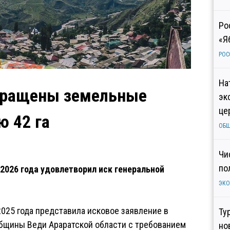
Ро
«Я
РОС
На
вращены земельные
эк
це
 42 га
ОБ
Чи
по
2026 года удовлетворил иск генеральной
ЭК
2025 года представила исковое заявление в
Ту
бщины Веди Араратской области с требованием
но