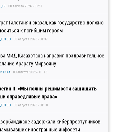
ЦИЯ
08 Августа 2026 - 01:51
грат Галстанян сказал, как государство должно
носиться к погибшим героям
ЩЕСТВО
08 Августа 2026 - 01:37
ава МИД Казахстана направил поздравительное
слание Арарату Мирзояну
ИТИКА
08 Августа 2026 - 01:16
регин II: «Мы полны решимости защищать
ши справедливые права»
ЩЕСТВО
08 Августа 2026 - 01:10
Азербайджане задержали киберпреступников,
ламывавших иностранные инфосети