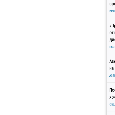
вр
ИРА
«П
от
ди
ПОЛ
Аз
на
АЗЕ
По
хо
ОБ