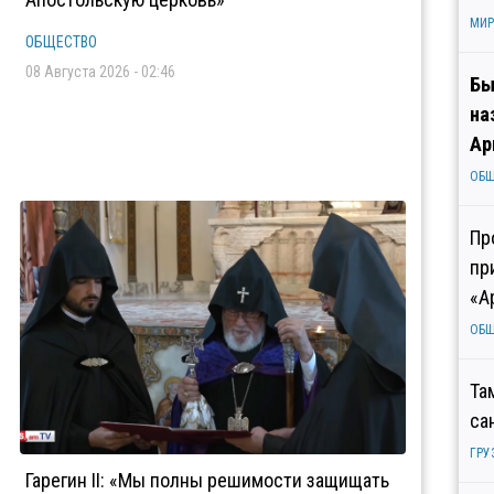
МИР
ОБЩЕСТВО
08 Августа 2026 - 02:46
Бы
на
Ар
ОБ
Пр
пр
«А
ОБ
Та
са
ГРУ
Гарегин II: «Мы полны решимости защищать