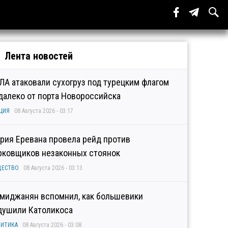
Лента новостей
ЛА атаковали сухогруз под турецким флагом
далеко от порта Новороссийска
ЦИЯ
08 Августа 2026 - 03:17
рия Еревана провела рейд против
рковщиков незаконных стоянок
ЩЕСТВО
08 Августа 2026 - 03:13
миджанян вспомнил, как большевики
душили Католикоса
ИТИКА
08 Августа 2026 - 03:08