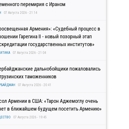
еменного перемирия с Ираном
Н
07 Августа 2026 - 21:14
росвещенная Армения»: «Судебный процесс в
ношении Гарегина II - новый позорный этап
скредитации государственных институтов»
ИТИКА
07 Августа 2026 - 21:04
ербайджанские дальнобойщики пожаловались
 грузинских таможенников
РБАЙДЖАН
07 Августа 2026 - 20:41
сол Армении в США: «Тарон Аджемоглу очень
чет в ближайшем будущем посетить Армению»
ЩЕСТВО
07 Августа 2026 - 19:45