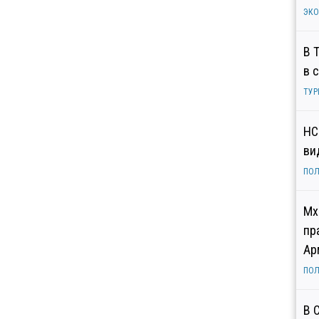
ЭК
В 
в 
ТУР
НС
ви
ПОЛ
Мх
пр
Ар
ПОЛ
В 