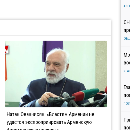
АЗЕ
СН
пр
ОБ
Мо
во
ИРА
Гл
по
ПОЛ
Натан Ованнисян: «Властям Армении не
Пр
удастся экспроприировать Армянскую
по
Апостольскую церковь»