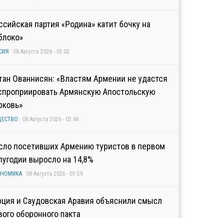
ссийская партия «Родина» катит бочку на
блоко»
СИЯ
08 Августа 2026 - 03:02
тан Ованнисян: «Властям Армении не удастся
спроприировать Армянскую Апостольскую
рковь»
ЩЕСТВО
08 Августа 2026 - 02:46
сло посетивших Армению туристов в первом
лугодии выросло на 14,8%
ОНОМИКА
08 Августа 2026 - 01:59
рция и Саудовская Аравия объяснили смысл
вого оборонного пакта