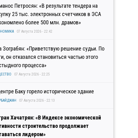
манос Петросян: «В результате тендера на
купку 25 тыс. электронных счетчиков в ЭСА
кономлено более 500 млн. драмов»
ОНОМИКА
07 Августа 2026 - 22:42
а Зограбян: «Приветствую решение судьи. По
ти, он отказался становиться частью этого
стыдного процесса»
ЩЕСТВО
07 Августа 2026 - 22:25
центре Баку горело историческое здание
РБАЙДЖАН
07 Августа 2026 - 22:13
гран Хачатрян: «В Индексе экономической
тивности строительство продолжает
таваться лидером»