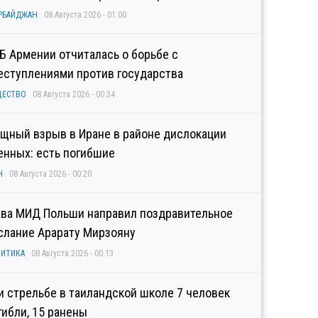
РБАЙДЖАН
08 Августа 2026 - 01:00
Б Армении отчиталась о борьбе с
еступлениями против государства
ЩЕСТВО
08 Августа 2026 - 00:34
щный взрыв в Иране в районе дислокации
енных: есть погибшие
Н
08 Августа 2026 - 00:20
ава МИД Польши направил поздравительное
слание Арарату Мирзояну
ИТИКА
08 Августа 2026 - 00:13
и стрельбе в таиландской школе 7 человек
гибли, 15 ранены