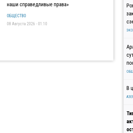
наши справедливые права»
Ро
за
ОБЩЕСТВО
сэ
08 Августа 2026 - 01:10
ЭК
Ар
су
по
ОБ
В 
АЗЕ
Ти
ак
ос