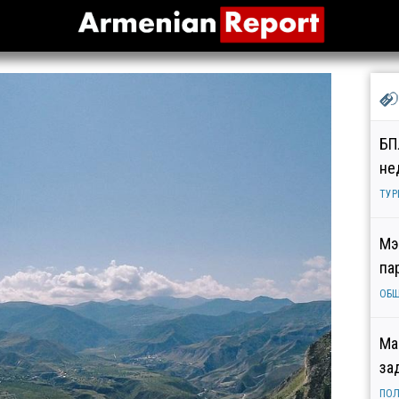
БП
не
ТУР
Мэ
па
ОБ
Ма
за
ПОЛ