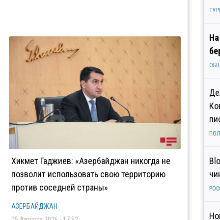
ТУР
На
бе
ОБ
Де
Ко
пи
ПОЛ
Хикмет Гаджиев: «Азербайджан никогда не
Bl
позволит использовать свою территорию
чи
против соседней страны»
РОС
АЗЕРБАЙДЖАН
Но
05 Августа 2026 - 17:52