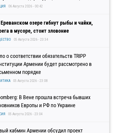
ЦИЯ
06 Августа 2026 - 00:42
 Ереванском озере гибнут рыбы и чайки,
рега в мусоре, стоит зловоние
ЩЕСТВО
05 Августа 2026 - 23:34
ло о соответствии обязательств TRIPP
нституции Армении будет рассмотрено в
сьменном порядке
ИТИКА
05 Августа 2026 - 23:08
oomberg: В Вене прошла встреча бывших
новников Европы и РФ по Украине
СИЯ
05 Августа 2026 - 23:04
вый кабмин Армении обсудил проект