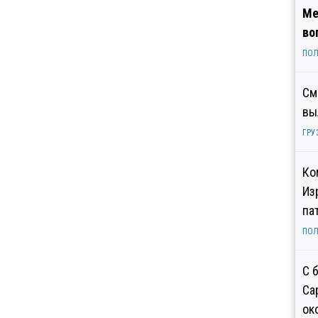
Ме
во
ПОЛ
См
вы
ГРУ
Ко
Из
па
ПОЛ
С 
Са
ок