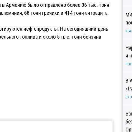
 в Армению было отправлено более 36 тыс. тонн
 алюминия, 68 тонн гречихи и 414 тонн антрацита.
МИ
по
ортируются нефтепродукты. На сегодняшний день
ИРА
зельного топлива и около 5 тыс. тонн бензина
На
и 
ПОЛ
В 
«Р
ЭК
Ба
бе
Ор