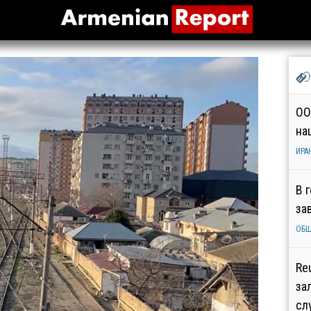
ОО
на
ИРА
В 
за
ОБ
Re
за
сл