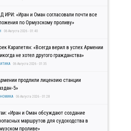
Д ИРИ: «Иран и Оман согласовали почти все
ложения по Ормузскому проливу»
Н
06 Августа 2026 - 01:40
рек Карапетян: «Всегда верил в успех Армении
никогда не хотел другого гражданства»
ИТИКА
06 Августа 2026 - 01:35
Армении продлили лицензию станции
аздан-5»
ОНОМИКА
06 Августа 2026 - 01:28
гаи: «Иран и Оман обсуждают создание
зопасных маршрутов для судоходства в
музском проливе»