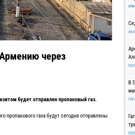
ИРА
Се
ЭК
Ар
 Армению через
Ал
ПОЛ
В 
ма
нзитом будет отправлен пропановый газ.
ГРУ
го пропанового газа будут сегодня отправлены
Га
тр
ПОЛ