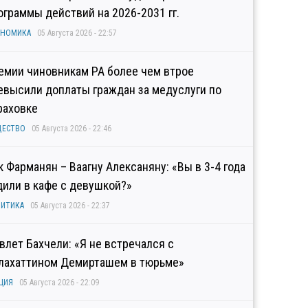
ограммы действий на 2026-2031 гг.
ОНОМИКА
05 Августа 2026 - 22:57
емии чиновникам РА более чем втрое
евысили доплаты граждан за медуслуги по
раховке
ЩЕСТВО
05 Августа 2026 - 22:46
к Фарманян – Ваагну Алексаняну: «Вы в 3-4 года
дили в кафе с девушкой?»
ИТИКА
05 Августа 2026 - 22:37
влет Бахчели: «Я не встречался с
лахаттином Демирташем в тюрьме»
ЦИЯ
05 Августа 2026 - 22:09