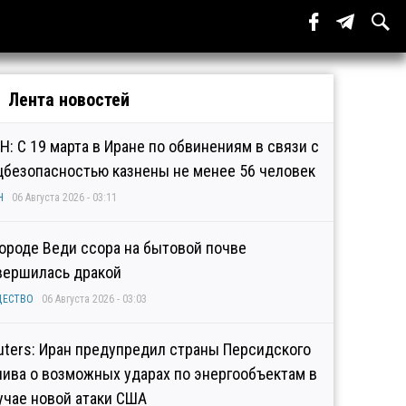
Лента новостей
Н: С 19 марта в Иране по обвинениям в связи с
цбезопасностью казнены не менее 56 человек
Н
06 Августа 2026 - 03:11
городе Веди ссора на бытовой почве
вершилась дракой
ЩЕСТВО
06 Августа 2026 - 03:03
uters: Иран предупредил страны Персидского
лива о возможных ударах по энергообъектам в
учае новой атаки США