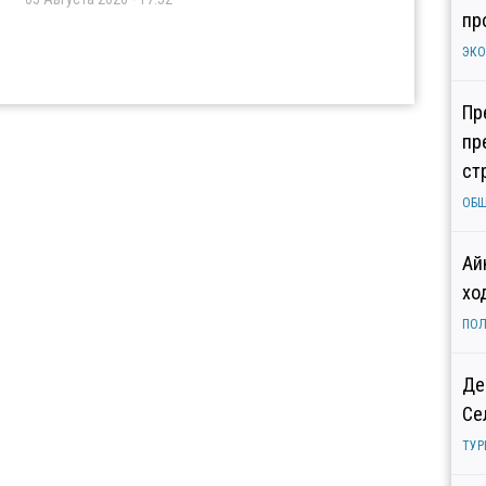
пр
ЭК
Пр
пр
ст
ОБ
Ай
хо
ПОЛ
Де
Се
ТУР