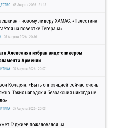
ЩЕСТВО
05 Августа 2026 - 21:13
зешкиан - новому лидеру ХАМАС: «Палестина
таётся на повестке Тегерана»
Н
05 Августа 2026 - 20:36
агн Алексанян избран вице-спикером
рламента Армении
ИТИКА
05 Августа 2026 - 20:07
вон Кочарян: «Быть оппозицией сейчас очень
ожно. Таких нападок и беззакония никогда не
ло»
ИТИКА
05 Августа 2026 - 20:03
кмет Гаджиев пожаловался на