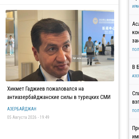
ИРА
Ас
ко
за
ПОЛ
В 
АЗЕ
Хикмет Гаджиев пожаловался на
Сп
антиазербайджанские силы в турецких СМИ
вз
АЗЕРБАЙДЖАН
ПОЛ
05 Августа 2026 - 19:49
Пр
им