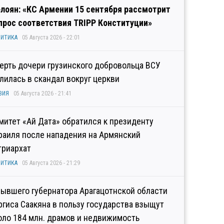
лоян: «КС Армении 15 сентября рассмотрит
прос соответствия TRIPP Конституции»
ИТИКА
05 Августа 2026 - 22:01
ерть дочери грузинского добровольца ВСУ
лилась в скандал вокруг церкви
ЗИЯ
05 Августа 2026 - 21:41
митет «Ай Дата» обратился к президенту
раиля после нападения на Армянский
триархат
ИТИКА
05 Августа 2026 - 21:29
бывшего губернатора Арагацотнской области
ргиса Саакяна в пользу государства взыщут
оло 184 млн. драмов и недвижимость