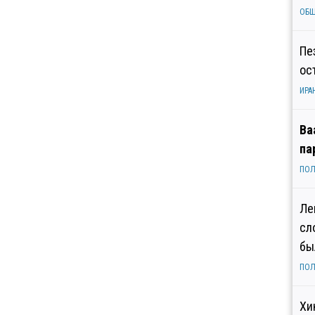
ОБ
Пе
ос
ИРА
Ва
па
ПОЛ
Ле
сл
бы
ПОЛ
Хи