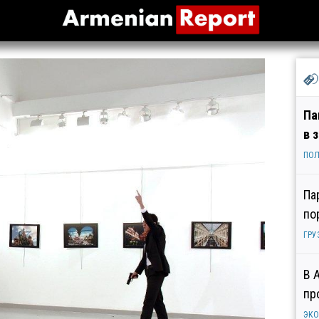
Па
в 
ПОЛ
Па
по
ГРУ
В 
пр
ЭК