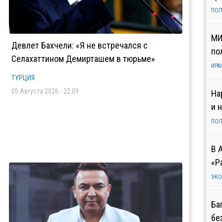
ПОЛ
МИ
Девлет Бахчели: «Я не встречался с
по
Селахаттином Демирташем в тюрьме»
ИРА
ТУРЦИЯ
05 Августа 2026 - 22:09
На
и 
ПОЛ
В 
«Р
ЭК
Ба
бе