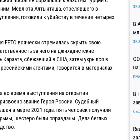
йский посол не обращался к властям Турции с
ЭК
 ним. Мевлюта Алтынташа, стрелявшего в
пления, готовили к убийству в течение четырех
В 
мл
ция FETO всячески стремилась скрыть свою
ЭК
етственность за него на джихадистские
ОО
ь Караата, сбежавший в США, затем укрылся в
на
российскими агентами, говорится в материалах
ИРА
да во время выступления на открытии
В 
рисвоено звание Героя России. Судебный
за
ашен в марте 2021 года: пять человек получили
ОБ
тюрьмы, шестеро были оправданы. Дела беглых
дство.
Re
за