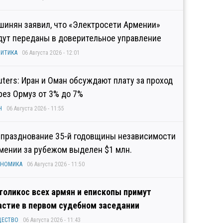
шинян заявил, что «Электросети Армении»
дут переданы в доверительное управление
ИТИКА
06 Августа 2026 - 12:01
uters: Иран и Оман обсуждают плату за проход
рез Ормуз от 3% до 7%
Н
06 Августа 2026 - 11:55
 празднование 35-й годовщины независимости
мении за рубежом выделен $1 млн.
ОНОМИКА
06 Августа 2026 - 11:50
толикос всех армян и епископы примут
астие в первом судебном заседании
ЩЕСТВО
06 Августа 2026 - 11:43