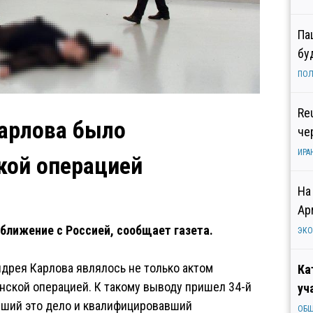
Па
бу
ПОЛ
Re
Карлова было
че
ИРА
кой операцией
На
Ар
ближение с Россией, сообщает газета.
ЭК
ндрея Карлова являлось не только актом
Ка
нской операцией. К такому выводу пришел 34-й
уч
вший это дело и квалифицировавший
ОБ