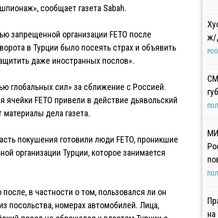
шпионаж», сообщает газета Sabah.
Ху
елью запрещенной организации FETO после
ж/
ворота в Турции было посеять страх и объявить
РОС
защитить даже иностранных послов».
СМ
ью глобальных сил» за сближение с Россией.
гу
я ячейки FETO привели в действие дьявольский
ПОЛ
т материалы дела газета.
МИ
часть покушения готовили люди FETO, проникшие
Ро
ой организации Турции, которое занимается
по
ПОЛ
после, в частности о том, пользовался ли он
Пр
из посольства, номерах автомобилей. Лица,
на