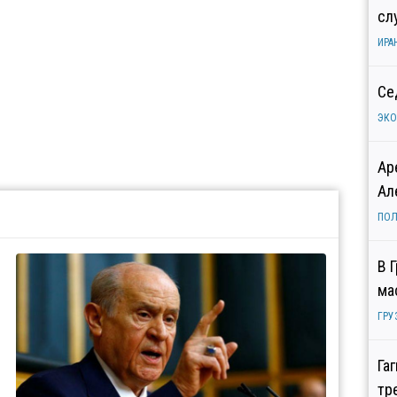
сл
ИРА
Се
ЭК
Ар
Ал
ПОЛ
В 
ма
ГРУ
Га
тр