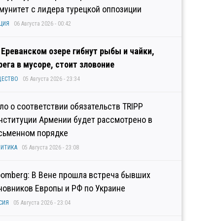
мунитет с лидера турецкой оппозиции
ЦИЯ
06 Августа 2026 - 00:42
 Ереванском озере гибнут рыбы и чайки,
рега в мусоре, стоит зловоние
ЩЕСТВО
05 Августа 2026 - 23:34
ло о соответствии обязательств TRIPP
нституции Армении будет рассмотрено в
сьменном порядке
ИТИКА
05 Августа 2026 - 23:08
oomberg: В Вене прошла встреча бывших
новников Европы и РФ по Украине
СИЯ
05 Августа 2026 - 23:04