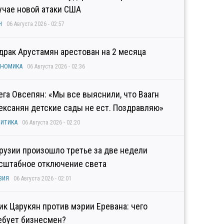
учае новой атаки США
Н
06 Августа 2026 - 02:57
драк Арустамян арестован на 2 месяца
ОНОМИКА
06 Августа 2026 - 02:36
ега Овсепян: «Мы все выяснили, что Ваагн
ексанян детские сады не ест. Поздравляю»
ИТИКА
06 Августа 2026 - 02:20
Грузии произошло третье за две недели
сштабное отключение света
ЗИЯ
06 Августа 2026 - 02:01
гик Царукян против мэрии Еревана: чего
ебует бизнесмен?