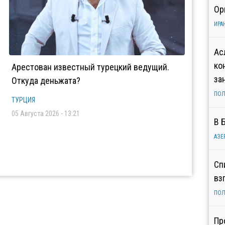
Ор
ИРА
Ас
ко
Арестован известный турецкий ведущий.
за
Откуда деньжата?
ПОЛ
ТУРЦИЯ
05 Августа 2026 - 13:21
В 
АЗЕ
Сп
вз
ПОЛ
Пр