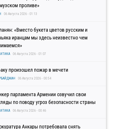
музском проливе»
Н
06 Августа 2026 - 01:13
ланян: «Вместо букета цветов русским и
ньяка иранцам мы здесь неизвестно чем
нимаемся»
ИТИКА
06 Августа 2026 - 01:07
Баку произошел пожар в мечети
РБАЙДЖАН
06 Августа 2026 - 00:54
икер парламента Армении озвучил свои
гляды по поводу угроз безопасности страны
ИТИКА
06 Августа 2026 - 00:46
окуратура Анкары потребовала снять