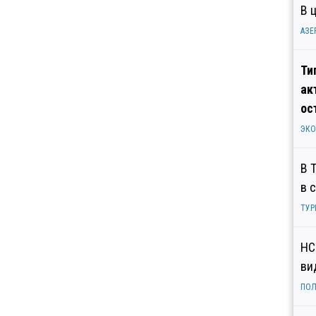
В 
АЗЕ
Ти
ак
ос
ЭК
В 
в 
ТУР
НС
ви
ПОЛ