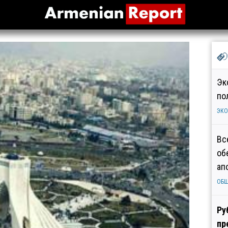
Эк
по
ЭК
Вс
об
ап
ОБ
Ру
пр