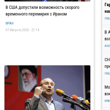
Га
В США допустили возможность скорого
на
временного перемирия с Ираном
ОБ
ИРАН
07 Августа 2026 - 21:14
В 
вз
АЗЕ
СН
пр
ОБ
Мо
во
ИРА