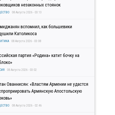
рковщиков незаконных стоянок
ЩЕСТВО
08 Августа 2026 - 03:13
миджанян вспомнил, как большевики
душили Католикоса
ИТИКА
08 Августа 2026 - 03:08
ссийская партия «Родина» катит бочку на
блоко»
СИЯ
08 Августа 2026 - 03:02
тан Ованнисян: «Властям Армении не удастся
спроприировать Армянскую Апостольскую
рковь»
ЩЕСТВО
08 Августа 2026 - 02:46