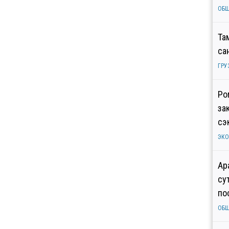
ОБ
Та
са
ГРУ
Ро
за
сэ
ЭК
Ар
су
по
ОБ