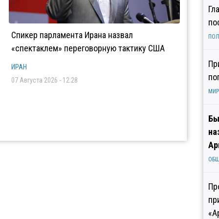
Гл
по
Спикер парламента Ирана назвал
ПОЛ
«спектаклем» переговорную тактику США
Пр
ИРАН
по
07 Августа 2026 - 12:28
МИР
Бы
на
Ар
ОБ
Пр
пр
«А