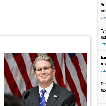
Чи
по
ЭК
Ту
но
ТУР
Ба
от
ОБ
Гл
по
ПОЛ