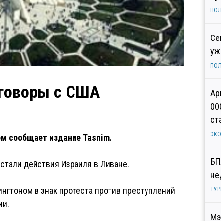
ПОЛ
Се
уж
ПОЛ
еговоры с США
Ар
00
ст
ЭК
ом сообщает издание Tasnim.
БП
 стали действия Израиля в Ливане.
не
нгтоном в знак протеста против преступлений
ТУР
ии.
Мэ