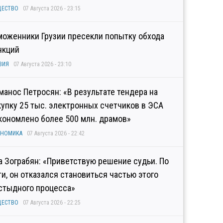
ЩЕСТВО
07 Августа 2026 - 23:15
моженники Грузии пресекли попытку обхода
нкций
ЗИЯ
07 Августа 2026 - 23:10
манос Петросян: «В результате тендера на
купку 25 тыс. электронных счетчиков в ЭСА
кономлено более 500 млн. драмов»
ОНОМИКА
07 Августа 2026 - 22:42
а Зограбян: «Приветствую решение судьи. По
ти, он отказался становиться частью этого
стыдного процесса»
ЩЕСТВО
07 Августа 2026 - 22:25