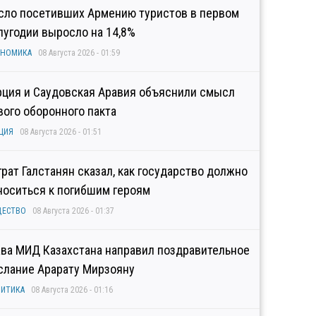
сло посетивших Армению туристов в первом
лугодии выросло на 14,8%
ОНОМИКА
08 Августа 2026 - 01:59
рция и Саудовская Аравия объяснили смысл
вого оборонного пакта
ЦИЯ
08 Августа 2026 - 01:51
грат Галстанян сказал, как государство должно
носиться к погибшим героям
ЩЕСТВО
08 Августа 2026 - 01:37
ава МИД Казахстана направил поздравительное
слание Арарату Мирзояну
ИТИКА
08 Августа 2026 - 01:16