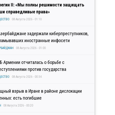
регин II: «Мы полны решимости защищать
ши справедливые права»
ЩЕСТВО
08 Августа 2026 - 01:10
Азербайджане задержали киберпреступников,
ламывавших иностранные инфосети
РБАЙДЖАН
08 Августа 2026 - 01:00
Б Армении отчиталась о борьбе с
еступлениями против государства
ЩЕСТВО
08 Августа 2026 - 00:34
щный взрыв в Иране в районе дислокации
енных: есть погибшие
Н
08 Августа 2026 - 00:20