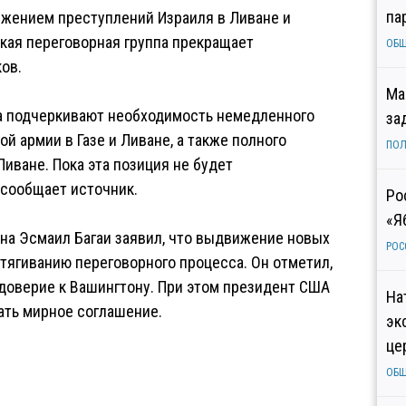
па
олжением преступлений Израиля в Ливане и
кая переговорная группа прекращает
ОБ
ов.
Ма
а подчеркивают необходимость немедленного
за
 армии в Газе и Ливане, а также полного
ПОЛ
иване. Пока эта позиция не будет
 сообщает источник.
Ро
«Я
на Эсмаил Багаи заявил, что выдвижение новых
РОС
атягиванию переговорного процесса. Он отметил,
доверие к Вашингтону. При этом президент США
На
ать мирное соглашение.
эк
це
ОБ