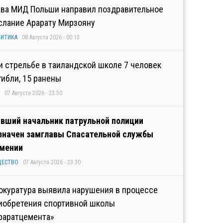
ава МИД Польши направил поздравительное
слание Арарату Мирзояну
ИТИКА
08 Августа 2026 - 00:13
и стрельбе в таиландской школе 7 человек
гибли, 15 ранены
07 Августа 2026 - 23:50
вший начальник патрульной полиции
значен замглавы Спасательной службы
мении
ЩЕСТВО
07 Августа 2026 - 23:30
окуратура выявила нарушения в процессе
иобретения спортивной школы
раратцемента»