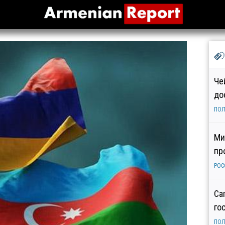
Че
до
ПОЛ
Ми
пр
РОС
Са
го
ПОЛ