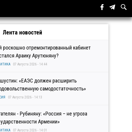
Лента новостей
й роскошно отремонтированный кабинет
стался Араику Арутюняну?
ИТИКА
07 Августа 2026 - 14:44
шустин: «ЕАЭС должен расширить
одовольственную самодостаточность»
СИЯ
07 Августа 2026 - 14:13
гателян - Рубиняну: «Россия – не угроза
сударственности Армении»
ИТИКА
07 Августа 2026 - 14:01