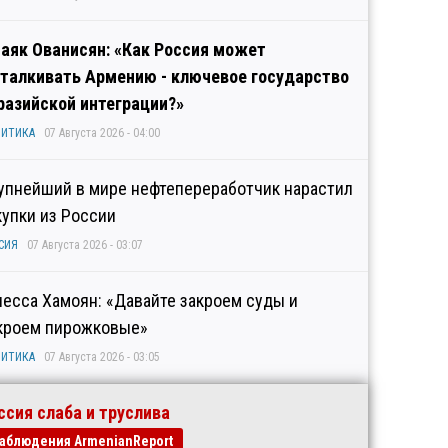
аяк Ованисян: «Как Россия может
талкивать Армению - ключевое государство
разийской интеграции?»
ИТИКА
07 Августа 2026 - 04:00
упнейший в мире нефтепереработчик нарастил
купки из России
СИЯ
07 Августа 2026 - 03:07
несса Хамоян: «Давайте закроем суды и
кроем пирожковые»
ИТИКА
07 Августа 2026 - 03:05
ссия слаба и труслива
аблюдения ArmenianReport