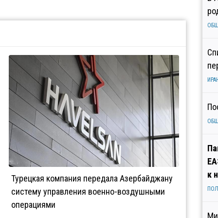
ро
ОБ
Сп
пе
ИРА
По
ОБ
Па
ЕА
к 
Турецкая компания передала Азербайджану
ПОЛ
систему управления военно-воздушными
операциями
Ми