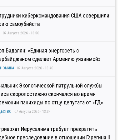
трудники киберкомандования США совершили
рию самоубийств
07 Августа 2026 - 13:50
оп Бадалян: «Единая энергосеть с
ербайджаном сделает Армению уязвимой»
ОНОМИКА
07 Августа 2026 - 13:40
чальник Экологической патрульной службы
риса скоропостижно скончался во время
ремонии панихиды по отцу депутата от «ГД»
ЩЕСТВО
07 Августа 2026 - 13:34
триархат Иерусалима требует прекратить
дебное преследование в отношении Гарегина II