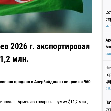
Со
се
МИР
Ак
ев 2026 г. экспортировал
Аз
ЭК
1,2 млн.
На
Го
це
свенно продано в Азербайджан товаров на 960
ОБ
тировал в Армению товары на сумму $11,2 млн.,
Па
су