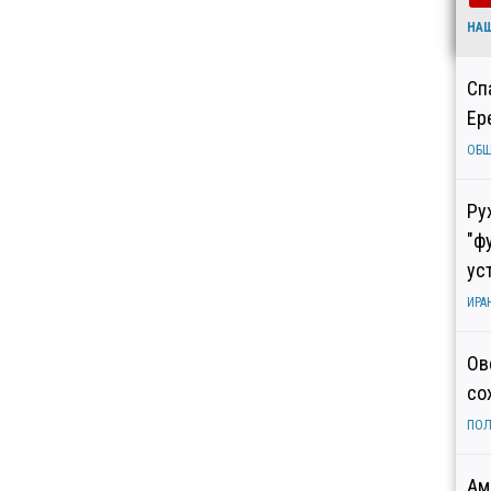
НА
Сп
Ер
ОБ
Ру
"ф
ус
ИРА
Ов
со
ПОЛ
Ам