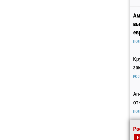
Ам
вы
ев
ПОЛ
Кр
за
РОС
Аг
от
ПОЛ
Ро
Н