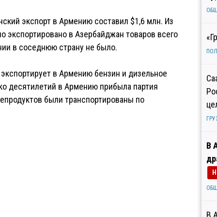
ОБ
нский экспорт в Армению составил $1,6 млн. Из
но экспортировано в Азербайджан товаров всего
«Г
нии в соседнюю страну не было.
ПОЛ
 экспортирует в Армению бензин и дизельное
Са
лько десятилетий в Армению прибыла партия
Ро
фтепродуктов были транспортированы по
це
ГРУ
В 
др
Н
ОБ
В 