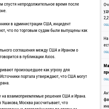
ам спустя непродолжительное время после
Оч
оне.
уд
2,
очники в администрации США, инцидент
ОБ
ают, что по торговым судам были выпущены как
На
ес
льного соглашения между США и Ираном о
ОБ
говорится в публикации Axios.
Ма
тривают произошедшее как угрозу для
пр
Источники портала утверждают, что США могут
ОБ
рана.
Ан
жду на взаимоприемлемые решения США и Ирана.
фа
 Ушакова, Москва рассчитывает, что
ин