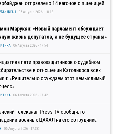
ербайджан отправлено 14 вагонов с пшеницей
РБАЙДЖАН
06 Августа 2026 - 18:12
мон Марукян: «Новый парламент обсуждает
чную жизнь депутатов, а не будущее страны»
ИТИКА
06 Августа 2026 - 17:54
ициатива пяти правозащитников о судебном
збирательстве в отношении Католикоса всех
мян: «Решительно осуждаем этот немыслимый
оцесс»
ИТИКА
06 Августа 2026 - 17:42
анский телеканал Press TV сообщил о
падении военных ЦАХАЛ на его сотрудника
Н
06 Августа 2026 - 17:38