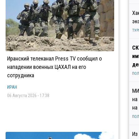
Ха
эк
ТУР
СК
им
Иранский телеканал Press TV сообщил о
де
нападении военных ЦАХАЛ на его
ПОЛ
сотрудника
ИРАН
МИ
06 Августа 2026 - 17:38
на
на
ПОЛ
Из