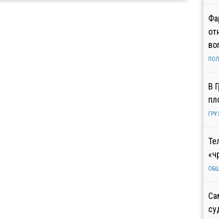
Фа
от
во
ПОЛ
В 
пл
ГРУ
Те
«ч
ОБ
Са
су