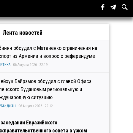
Лента новостей
бинян обсудил с Матвиенко ограничения на
спорт из Армении и вопрос о референдуме
ИТИКА
06 Августа 2026 - 22:19
ейхун Байрамов обсудил с главой Офиса
ленского Будановым региональную и
ждународную ситуацию
РБАЙДЖАН
06 Августа 2026 - 22:12
 заседании Евразийского
жправительственного совета в узком