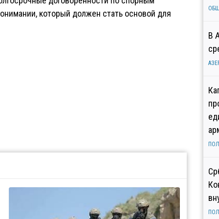
долгосрочные договорённости по спорным
ОБ
понимании, который должен стать основой для
В 
ср
АЗЕ
Ка
пр
ед
ар
ПОЛ
Ср
Ко
вн
ПОЛ