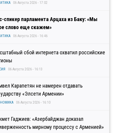
ИТИКА
06 Августа 2026 - 17:02
с-спикер парламента Арцаха из Баку: «Мы
ое слово еще скажем»
ИТИКА
06 Августа 2026 - 16:46
сштабный сбой интернета охватил российские
гионы
СИЯ
06 Августа 2026 - 16:13
мвел Карапетян не намерен отдавать
сударству «Элсети Армении»
ОНОМИКА
06 Августа 2026 - 16:10
кмет Гаджиев: «Азербайджан доказал
иверженность мирному процессу с Арменией»