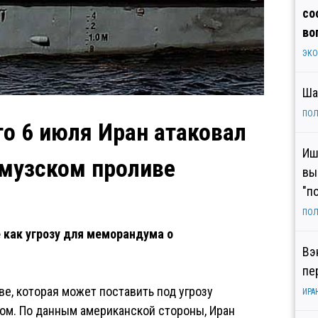
со
во
ЭК
Ша
ПОЛ
то 6 июля Иран атаковал
Иш
рмузском проливе
вы
"п
ПОЛ
как угрозу для меморандума о
Вэ
пе
е, которая может поставить под угрозу
ИРА
ом. По данным американской стороны, Иран