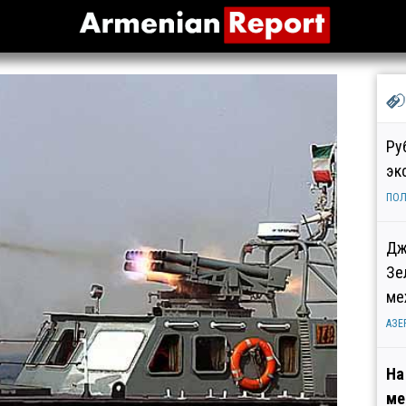
Ру
эк
ПОЛ
Дж
Зе
ме
АЗЕ
На
ме