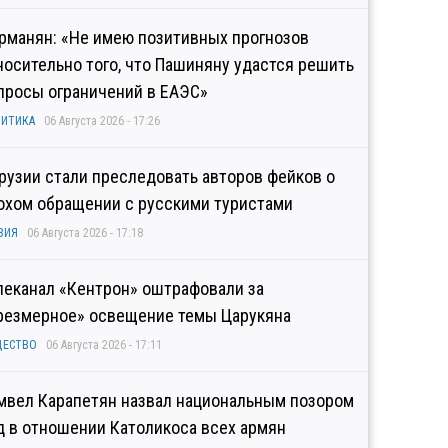
рманян: «Не имею позитивных прогнозов
носительно того, что Пашиняну удастся решить
просы ограничений в ЕАЭС»
ИТИКА
06 Августа 2026 - 17:26
Грузии стали преследовать авторов фейков о
охом обращении с русскими туристами
ЗИЯ
06 Августа 2026 - 17:18
леканал «Кентрон» оштрафовали за
резмерное» освещение темы Царукяна
ЩЕСТВО
06 Августа 2026 - 17:11
мвел Карапетян назвал национальным позором
д в отношении Католикоса всех армян