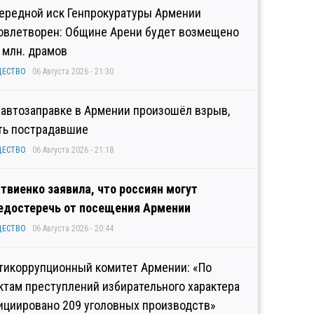
ередной иск Генпрокуратуры Армении
овлетворен: Общине Арени будет возмещено
2 млн. драмов
ЩЕСТВО
06 Августа 2026 - 21:30
 автозаправке в Армении произошёл взрыв,
ть пострадавшие
ЩЕСТВО
06 Августа 2026 - 21:18
твиенко заявила, что россиян могут
едостеречь от посещения Армении
ЩЕСТВО
06 Августа 2026 - 20:44
тикоррупционный комитет Армении: «По
ктам преступлений избирательного характера
ициировано 209 уголовных производств»