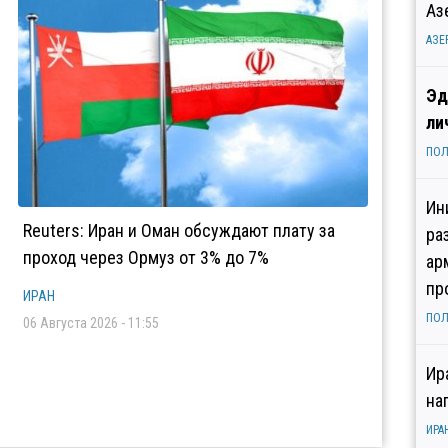
Аз
АЗЕ
Эд
ли
ПОЛ
Ин
Reuters: Иран и Оман обсуждают плату за
ра
проход через Ормуз от 3% до 7%
ар
пр
ИРАН
ПОЛ
06 Августа 2026 - 11:55
Ир
на
ИРА