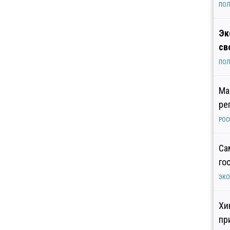
ПОЛ
Эк
св
ПОЛ
Ма
ре
РОС
Са
го
ЭК
Хи
пр