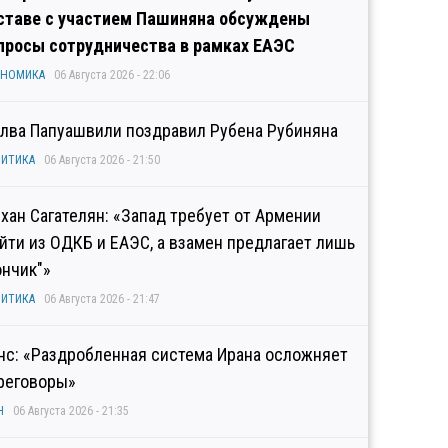
ставе с участием Пашиняна обсуждены
просы сотрудничества в рамках ЕАЭС
ОНОМИКА
06 Августа 2026 - 22:06
лва Папуашвили поздравил Рубена Рубиняна
ИТИКА
06 Августа 2026 - 21:50
хан Сагателян: «Запад требует от Армении
йти из ОДКБ и ЕАЭС, а взамен предлагает лишь
ончик"»
ИТИКА
06 Августа 2026 - 21:47
нс: «Раздробленная система Ирана осложняет
реговоры»
Н
06 Августа 2026 - 21:35