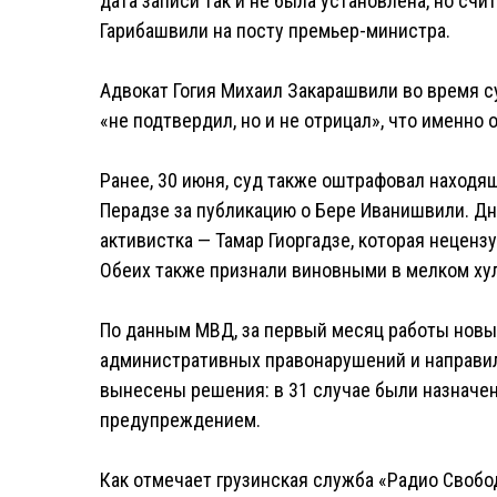
дата записи так и не была установлена, но счи
Гарибашвили на посту премьер-министра.
Адвокат Гогия Михаил Закарашвили во время с
«не подтвердил, но и не отрицал», что именно о
Ранее, 30 июня, суд также оштрафовал находя
Перадзе за публикацию о Бере Иванишвили. Д
активистка — Тамар Гиоргадзе, которая нецен
Обеих также признали виновными в мелком ху
По данным МВД, за первый месяц работы новы
административных правонарушений и направил
вынесены решения: в 31 случае были назначе
предупреждением.
Как отмечает грузинская служба «Радио Свобо