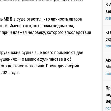
В 
ве
ь МВД в суде ответил, что личность автора
АЗЕ
book. Именно это, по словам ведомства,
т принадлежал человеку, которого впоследствии
КГ
ск
ЭК
 грузинские суды чаще всего применяют две
ушениях — о мелком хулиганстве и об
Ак
кого должностного лица. Последняя норма
Ма
2025 года.
ЭК
Пр
ве
Ве
ПОЛ