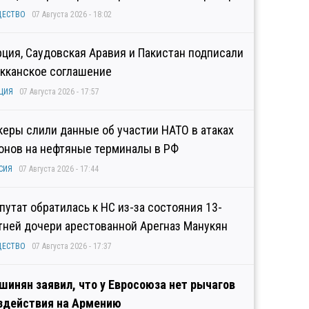
ЩЕСТВО
07 Августа 2026 - 18:02
рция, Саудовская Аравия и Пакистан подписали
кканское соглашение
ЦИЯ
07 Августа 2026 - 17:57
керы слили данные об участии НАТО в атаках
онов на нефтяные терминалы в РФ
СИЯ
07 Августа 2026 - 17:44
путат обратилась к НС из-за состояния 13-
тней дочери арестованной Арегназ Манукян
ЩЕСТВО
07 Августа 2026 - 17:37
шинян заявил, что у Евросоюза нет рычагов
здействия на Армению