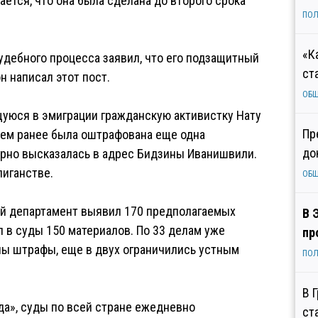
тается, что она была сделана до второго срока
ПОЛ
«К
удебного процесса заявил, что его подзащитный
ст
н написал этот пост.
ОБ
щуюся в эмиграции гражданскую активистку Нату
Пр
нем ранее была оштрафована еще одна
до
зурно высказалась в адрес Бидзины Иванишвили.
лиганстве.
ОБ
й департамент выявил 170 предполагаемых
В 
 в суды 150 материалов. По 33 делам уже
пр
ны штрафы, еще в двух ограничились устным
ПОЛ
В 
да», суды по всей стране ежедневно
ст