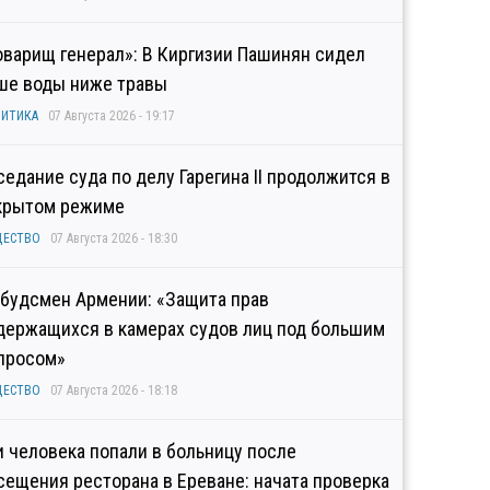
оварищ генерал»: В Киргизии Пашинян сидел
ше воды ниже травы
ИТИКА
07 Августа 2026 - 19:17
седание суда по делу Гарегина II продолжится в
крытом режиме
ЩЕСТВО
07 Августа 2026 - 18:30
будсмен Армении: «Защита прав
держащихся в камерах судов лиц под большим
просом»
ЩЕСТВО
07 Августа 2026 - 18:18
и человека попали в больницу после
сещения ресторана в Ереване: начата проверка