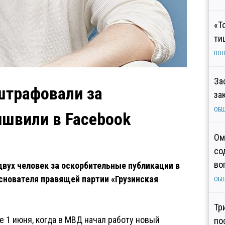
«Т
ти
ПОЛ
За
оштрафовали за
за
ОБ
ишвили в Facebook
Ом
со
во
вух человек за оскорбительные публикации в
снователя правящей партии «Грузинская
ОБ
Тр
 1 июня, когда в МВД начал работу новый
по