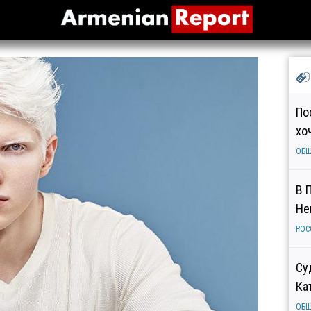
По
хо
ОБ
В 
Не
РОС
Су
Ка
ОБ