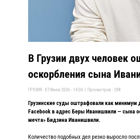
В Грузии двух человек 
оскорбления сына Иван
ГРУЗИЯ - 07 Июля 2026 - 14:50 | Просмотров - 298
Грузинские суды оштрафовали как минимум д
Facebook в адрес Беры Иванишвили — сына о
мечта» Бидзина Иванишвили.
Количество подобных дел резко выросло после