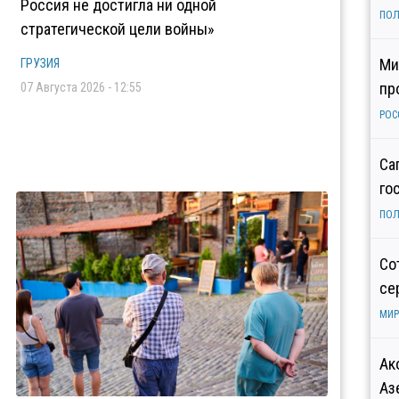
Россия не достигла ни одной
ПОЛ
стратегической цели войны»
Ми
ГРУЗИЯ
пр
07 Августа 2026 - 12:55
РОС
Са
го
ПОЛ
Со
се
МИР
Ак
Аз