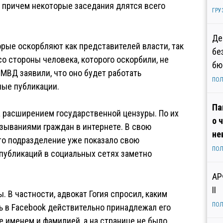
 причем некоторые заседания длятся всего
ГРУ
Де
рые оскорбляют как представителей власти, так
бе
о стороны человека, которого оскорбили, не
бю
МВД заявили, что оно будет работать
ПОЛ
ные публикации.
Па
а расширением государственной цензуры. По их
о 
зываниями граждан в интернете. В свою
не
то подразделение уже показало свою
ПОЛ
публикаций в социальных сетях заметно
АР
II
. В частности, адвокат Гогия спросил, каким
ПОЛ
ь в Facebook действительно принадлежал его
же именем и фамилией, а на странице не было