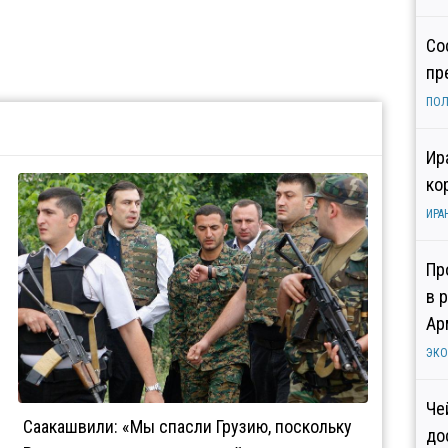
Со
пр
ПОЛ
Ир
ко
ИРА
Пр
в 
Ар
ЭК
Че
Саакашвили: «Мы спасли Грузию, поскольку
до