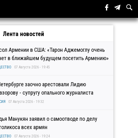
Лента новостей
сол Армении в США: «Тарон Аджемоглу очень
чет в ближайшем будущем посетить Армению»
ЩЕСТВО
07 Августа 2026 - 19:45
Петербурге заочно арестовали Лидию
взорову - супругу опального журналиста
СИЯ
07 Августа 2026 - 19:32
дья Манукян заявил о самоотводе по делу
толикоса всех армян
ЩЕСТВО
07 Августа 2026 - 19:24