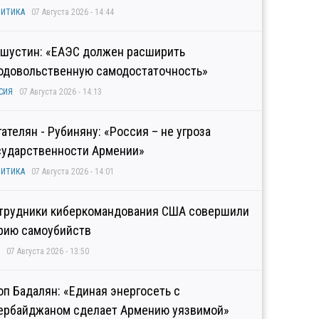
ИТИКА
07 Августа 2026 - 14:44
шустин: «ЕАЭС должен расширить
одовольственную самодостаточность»
СИЯ
07 Августа 2026 - 14:13
гателян - Рубиняну: «Россия – не угроза
сударственности Армении»
ИТИКА
07 Августа 2026 - 14:01
трудники киберкомандования США совершили
рию самоубийств
07 Августа 2026 - 13:50
оп Бадалян: «Единая энергосеть с
ербайджаном сделает Армению уязвимой»