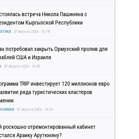
стоялась встреча Никола Пашиняна с
езидентом Кыргызской Республики
ИТИКА
07 Августа 2026 - 15:18
ан потребовал закрыть Ормузский пролив для
раблей США и Израиля
Н
07 Августа 2026 - 15:05
ограмма TRIP инвестирует 120 миллионов евро
развитие ряда туристических кластеров
мении
ОНОМИКА
07 Августа 2026 - 14:54
й роскошно отремонтированный кабинет
стался Араику Арутюняну?