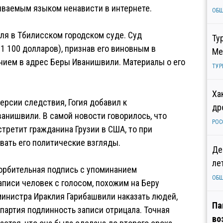
ываемым языком ненависти в интернете.
ОБ
ля в Тбилисском городском суде. Суд
Ту
 1 100 долларов), признав его виновным в
Ме
нием в адрес Беры Иванишвили. Материалы о его
ТУР
Ха
версии следствия, Гогия добавил к
др
ванишвили. В самой новости говорилось, что
РОС
третит гражданина Грузии в США, то при
ывать его политические взгляды.
Де
ле
корбительная подпись с упоминанием
ОБ
записи человек с голосом, похожим на Беру
инистра Ираклия Гарибашвили наказать людей,
Па
партия подлинность записи отрицала. Точная
во