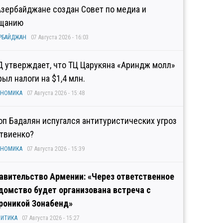
Азербайджане создан Совет по медиа и
щанию
РБАЙДЖАН
07 Августа 2026 - 16:03
Д утверждает, что ТЦ Царукяна «Ариндж молл»
рыл налоги на $1,4 млн.
ОНОМИКА
07 Августа 2026 - 15:48
оп Бадалян испугался антитуристических угроз
твиенко?
ОНОМИКА
07 Августа 2026 - 15:39
авительство Армении: «Через ответственное
домство будет организована встреча с
роникой Зонабенд»
ИТИКА
07 Августа 2026 - 15:27