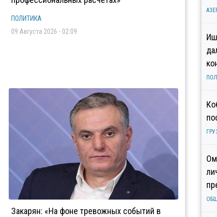
АЗЕ
ПОЛИТИКА
09 Августа 2026 - 02:09
Иш
да
ко
ПОЛ
Ко
по
ГРУ
Ом
ли
пр
ОБ
Закарян: «На фоне тревожных событий в