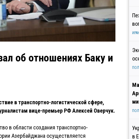
Пе
во
ИРА
Эк
зал об отношениях Баку и
ос
ПОЛ
Ма
Ар
ми
твие в транспортно-логистической сфере,
журналистам вице-премьер РФ Алексей Оверчук.
ПОЛ
тво в области создания транспортно-
Ук
итории Азербайджана осуществляется
в 