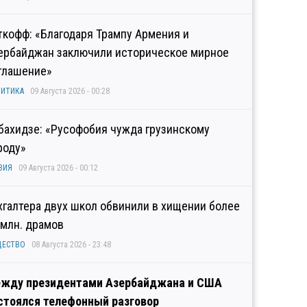
ткофф: «Благодаря Трампу Армения и
ербайджан заключили историческое мирное
глашение»
ИТИКА
09 Августа 2026 - 00:28
бахидзе: «Русофобия чужда грузинскому
роду»
ЗИЯ
09 Августа 2026 - 00:12
хгалтера двух школ обвинили в хищении более
 млн. драмов
ЩЕСТВО
08 Августа 2026 - 23:48
жду президентами Азербайджана и США
стоялся телефонный разговор