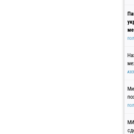
Па
ук
ме
ПОЛ
На
ме
АЗЕ
Ми
по
ПОЛ
МИ
сд