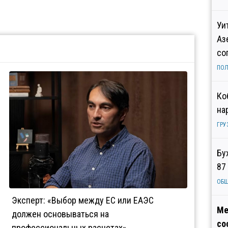
Уи
Аз
со
ПОЛ
Ко
на
ГРУ
Бу
87
ОБ
Эксперт: «Выбор между ЕС или ЕАЭС
Ме
должен основываться на
со
профессиональных расчетах»