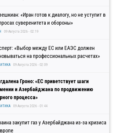
зешкиан: «Иран готов к диалогу, но не уступит в
просах суверенитета и обороны»
Н
09 Августа 2026 - 02:19
сперт: «Выбор между ЕС или ЕАЭС должен
новываться на профессиональных расчетах»
ИТИКА
09 Августа 2026 - 02:09
гдалена Гроно: «ЕС приветствует шаги
мении и Азербайджана по продвижению
рного процесса»
ИТИКА
09 Августа 2026 - 01:44
раина закупит газ у Азербайджана из-за кризиса
Европе