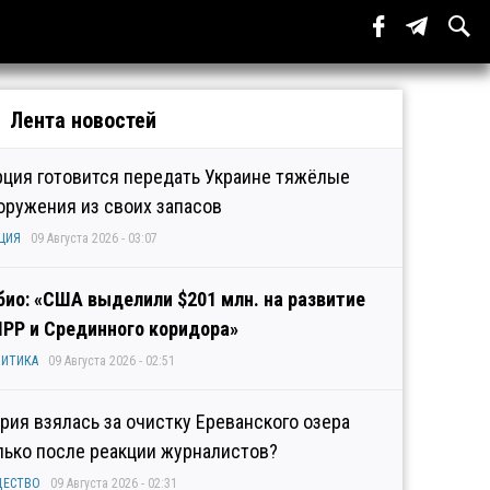
Лента новостей
рция готовится передать Украине тяжёлые
оружения из своих запасов
ЦИЯ
09 Августа 2026 - 03:07
био: «США выделили $201 млн. на развитие
IPP и Срединного коридора»
ИТИКА
09 Августа 2026 - 02:51
рия взялась за очистку Ереванского озера
лько после реакции журналистов?
ЩЕСТВО
09 Августа 2026 - 02:31