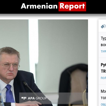
Ту
во
ТУР
Ру
TR
ПОЛ
Мэ
то
ОБ