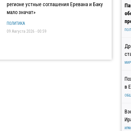
регионе устные соглашения Еревана и Баку
Па
мало значат»
об
пр
ПОЛИТИКА
ПОЛ
09 Августа 2026 - 00:59
Др
ст
МИР
По
в 
ОБ
Вэ
Ир
ИРА