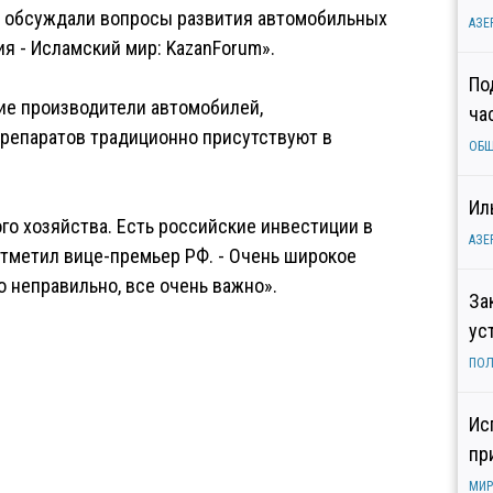
ы обсуждали вопросы развития автомобильных
АЗЕ
ия - Исламский мир: KazanForum».
По
кие производители автомобилей,
ча
препаратов традиционно присутствуют в
ОБ
Ил
го хозяйства. Есть российские инвестиции в
АЗЕ
отметил вице-премьер РФ. - Очень широкое
 неправильно, все очень важно».
За
ус
ПОЛ
Ис
пр
МИР