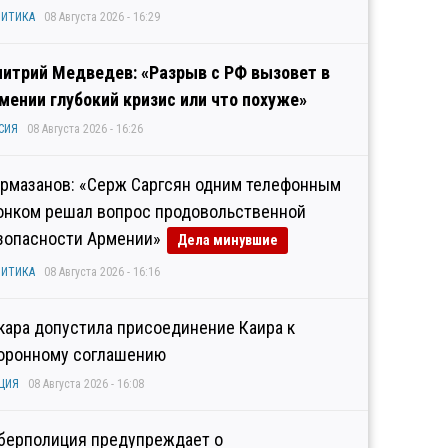
ИТИКА
08 Августа 2026 - 16:29
итрий Медведев: «Разрыв с РФ вызовет в
мении глубокий кризис или что похуже»
СИЯ
08 Августа 2026 - 16:26
рмазанов: «Серж Саргсян одним телефонным
онком решал вопрос продовольственной
зопасности Армении»
Дела минувшие
ИТИКА
08 Августа 2026 - 16:16
кара допустила присоединение Каира к
оронному соглашению
ЦИЯ
08 Августа 2026 - 16:08
берполиция предупреждает о