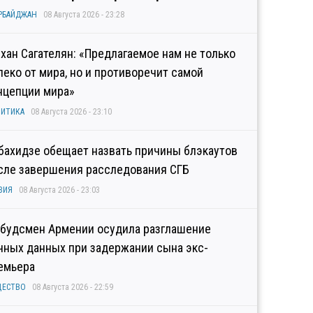
РБАЙДЖАН
08 Августа 2026 - 23:28
хан Сагателян: «Предлагаемое нам не только
леко от мира, но и противоречит самой
нцепции мира»
ИТИКА
08 Августа 2026 - 23:10
бахидзе обещает назвать причины блэкаутов
сле завершения расследования СГБ
ЗИЯ
08 Августа 2026 - 23:03
будсмен Армении осудила разглашение
чных данных при задержании сына экс-
емьера
ЩЕСТВО
08 Августа 2026 - 22:59