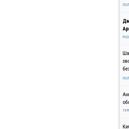
ПОЛ
Дм
Ар
РОС
Ша
зв
бе
ПОЛ
Ан
об
ТУР
Ки