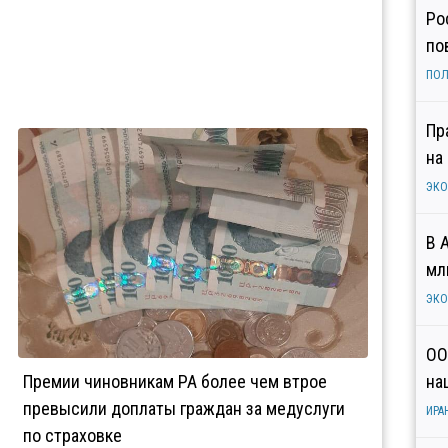
Ро
по
ПОЛ
Пр
на
ЭК
В 
мл
ЭК
ОО
Премии чиновникам РА более чем втрое
на
превысили доплаты граждан за медуслуги
ИРА
по страховке