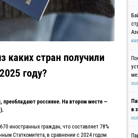
Ба
ст
Аз
АЗЕ
з каких стран получили
По
ус
2025 году?
ме
ПОЛ
Па
, преобладают россияне. На втором месте —
в 
).
ПОЛ
 670 иностранных граждан, что составляет 78%
нным Статкомитета, в сравнении с 2024 годом
Па