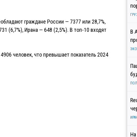
по
ГРУ
обладают граждане России — 7377 или 28,7%,
1 (6,7%), Ирана — 648 (2,5%). В топ-10 входят
В 
пр
ЭК
4906 человек, что превышает показатель 2024
Па
бу
ПОЛ
Re
че
ИРА
На