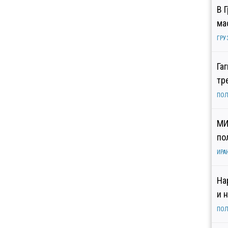
В 
ма
ГРУ
Га
тр
ПОЛ
МИ
по
ИРА
На
и 
ПОЛ