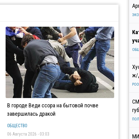
Ар
ЭК
Ка
уч
ОБ
Ху
ж/
РОС
СМ
В городе Веди ссора на бытовой почве
гу
завершилась дракой
ПОЛ
ОБЩЕСТВО
06 Августа 2026 - 03:03
МИ