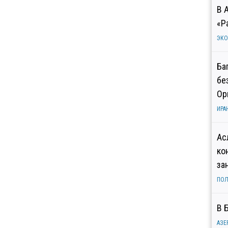
В 
«Р
ЭК
Ба
бе
Ор
ИРА
Ас
ко
за
ПОЛ
В 
АЗЕ