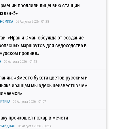
Армении продлили лицензию станции
аздан-5»
ОНОМИКА
06 Августа 2026 - 01:28
гаи: «Иран и Оман обсуждают создание
зопасных маршрутов для судоходства в
музском проливе»
Н
06 Августа 2026 - 01:13
ланян: «Вместо букета цветов русским и
ньяка иранцам мы здесь неизвестно чем
нимаемся»
ИТИКА
06 Августа 2026 - 01:07
Баку произошел пожар в мечети
РБАЙДЖАН
06 Августа 2026 - 00:54