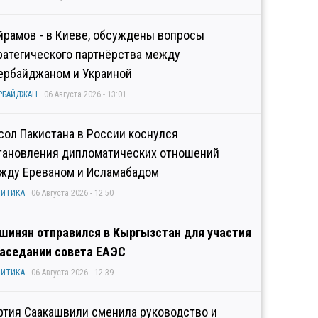
йрамов - в Киеве, обсуждены вопросы
ратегического партнёрства между
ербайджаном и Украиной
РБАЙДЖАН
06 Августа 2026 - 13:01
сол Пакистана в России коснулся
тановления дипломатических отношений
жду Ереваном и Исламабадом
ИТИКА
06 Августа 2026 - 12:50
шинян отправился в Кыргызстан для участия
заседании совета ЕАЭС
ИТИКА
06 Августа 2026 - 12:39
ртия Саакашвили сменила руководство и