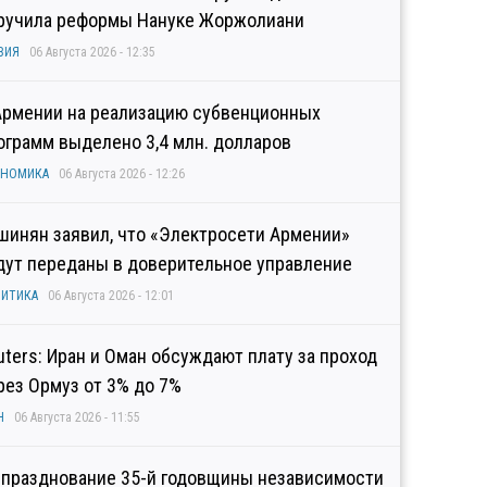
ручила реформы Нануке Жоржолиани
ЗИЯ
06 Августа 2026 - 12:35
Армении на реализацию субвенционных
ограмм выделено 3,4 млн. долларов
ОНОМИКА
06 Августа 2026 - 12:26
шинян заявил, что «Электросети Армении»
дут переданы в доверительное управление
ИТИКА
06 Августа 2026 - 12:01
uters: Иран и Оман обсуждают плату за проход
рез Ормуз от 3% до 7%
Н
06 Августа 2026 - 11:55
 празднование 35-й годовщины независимости