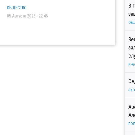
В 
ОБЩЕСТВО
за
05 Августа 2026 - 22:46
ОБ
Re
за
сл
ИРА
Се
ЭК
Ар
Ал
ПОЛ