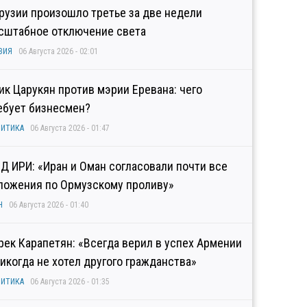
Грузии произошло третье за две недели
сштабное отключение света
ЗИЯ
06 Августа 2026 - 02:01
гик Царукян против мэрии Еревана: чего
ебует бизнесмен?
ИТИКА
06 Августа 2026 - 01:47
Д ИРИ: «Иран и Оман согласовали почти все
ложения по Ормузскому проливу»
Н
06 Августа 2026 - 01:40
рек Карапетян: «Всегда верил в успех Армении
никогда не хотел другого гражданства»
ИТИКА
06 Августа 2026 - 01:35