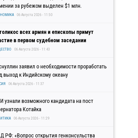
мении за рубежом выделен $1 млн.
ОНОМИКА
06 Августа 2026 - 11:50
толикос всех армян и епископы примут
астие в первом судебном заседании
ЩЕСТВО
06 Августа 2026 - 11:43
снуллин заявил о необходимости проработать
д выход к Индийскому океану
СИЯ
06 Августа 2026 - 11:37
И узнали возможного кандидата на пост
бернатора Котайка
ИТИКА
06 Августа 2026 - 11:29
Д РФ: «Вопрос открытия генконсульства