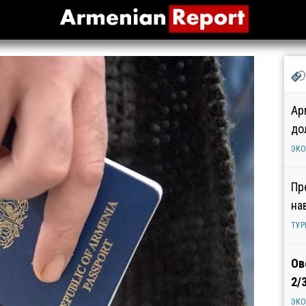
Ар
до
ЭК
Пр
на
ТУР
Ов
2/
ЭК