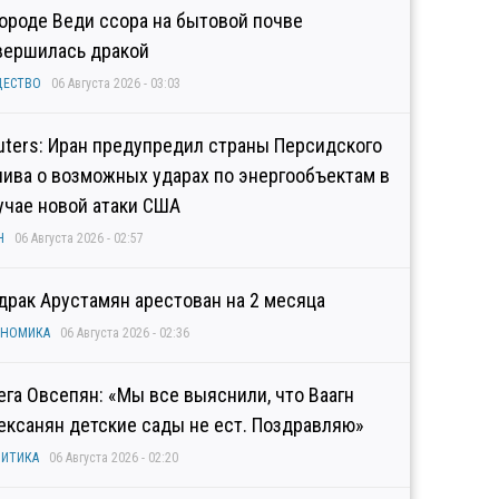
городе Веди ссора на бытовой почве
вершилась дракой
ЩЕСТВО
06 Августа 2026 - 03:03
uters: Иран предупредил страны Персидского
лива о возможных ударах по энергообъектам в
учае новой атаки США
Н
06 Августа 2026 - 02:57
драк Арустамян арестован на 2 месяца
ОНОМИКА
06 Августа 2026 - 02:36
ега Овсепян: «Мы все выяснили, что Ваагн
ексанян детские сады не ест. Поздравляю»
ИТИКА
06 Августа 2026 - 02:20