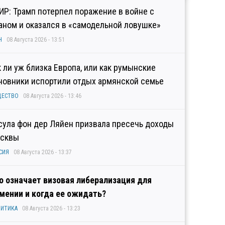
ИР: Трамп потерпел поражение в войне с
аном и оказался в «самодельной ловушке»
Н
08 Августа 2026 - 13:51
к ли уж близка Европа, или как румынские
новники испортили отдых армянской семье
ЩЕСТВО
08 Августа 2026 - 13:46
сула фон дер Ляйен призвала пресечь доходы
сквы
СИЯ
08 Августа 2026 - 13:37
о означает визовая либерализация для
мении и когда ее ожидать?
ИТИКА
08 Августа 2026 - 13:23