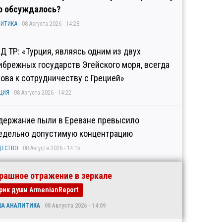
о обсуждалось?
ИТИКА
08 Августа 2026 - 14:28
Д ТР: «Турция, являясь одним из двух
ибрежных государств Эгейского моря, всегда
това к сотрудничеству с Грецией»
ЦИЯ
08 Августа 2026 - 14:22
держание пыли в Ереване превысило
едельно допустимую концентрацию
ЩЕСТВО
08 Августа 2026 - 14:15
рашное отражение в зеркале
рик души ArmenianReport
ША АНАЛИТИКА
08 Августа 2026 - 14:09