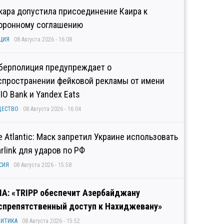
кара допустила присоединение Каира к
оронному соглашению
ЦИЯ
08 Августа 2026 - 16:08
берполиция предупреждает о
спространении фейковой рекламы от имени
IO Bank и Yandex Eats
ЩЕСТВО
08 Августа 2026 - 16:04
e Atlantic: Маск запретил Украине использовать
arlink для ударов по РФ
СИЯ
08 Августа 2026 - 15:58
А: «TRIPP обеспечит Азербайджану
спрепятственный доступ к Нахиджевану»
ИТИКА
08 Августа 2026 - 15:52