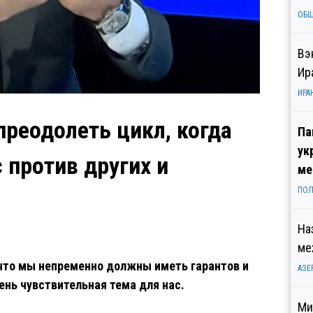
ОБ
Вэ
Ир
ИРА
реодолеть цикл, когда
Па
ук
 против других и
ме
ПОЛ
На
ме
 что мы непременно должны иметь гарантов и
АЗЕ
ень чувствительная тема для нас.
Ми