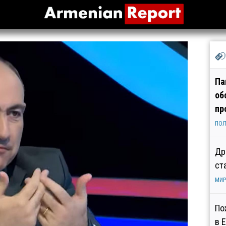
Па
об
пр
ПОЛ
Др
ст
МИР
По
в 