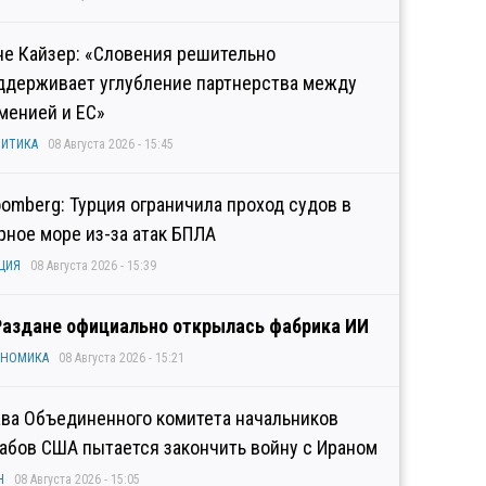
не Кайзер: «Словения решительно
ддерживает углубление партнерства между
менией и ЕС»
ИТИКА
08 Августа 2026 - 15:45
oomberg: Турция ограничила проход судов в
рное море из-за атак БПЛА
ЦИЯ
08 Августа 2026 - 15:39
Раздане официально открылась фабрика ИИ
ОНОМИКА
08 Августа 2026 - 15:21
ава Объединенного комитета начальников
абов США пытается закончить войну с Ираном
Н
08 Августа 2026 - 15:05