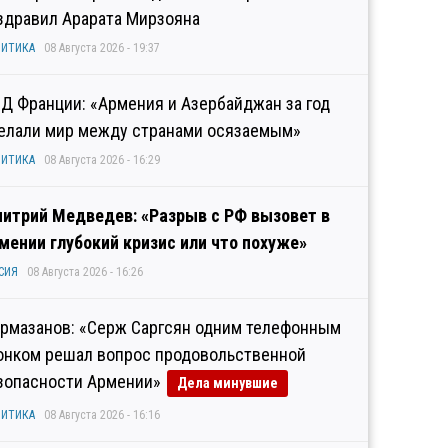
здравил Арарата Мирзояна
ИТИКА
08 Августа 2026 - 19:37
Д Франции: «Армения и Азербайджан за год
елали мир между странами осязаемым»
ИТИКА
08 Августа 2026 - 16:29
итрий Медведев: «Разрыв с РФ вызовет в
мении глубокий кризис или что похуже»
СИЯ
08 Августа 2026 - 16:26
рмазанов: «Серж Саргсян одним телефонным
онком решал вопрос продовольственной
зопасности Армении»
Дела минувшие
ИТИКА
08 Августа 2026 - 16:16