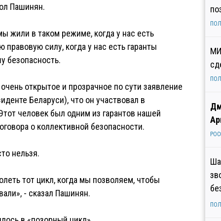
ол Пашинян.
по
ПОЛ
ы жили в таком режиме, когда у нас есть
 правовую силу, когда у нас есть гаранты
МИ
у безопасность.
сд
ПОЛ
 очень открытое и прозрачное по сути заявление
зиденте Беларуси), что он участвовал в
Дм
Этот человек был одним из гарантов нашей
Ар
оговора о коллективной безопасности.
РОС
сто нельзя.
Ша
зв
леть тот цикл, когда мы позволяем, чтобы
бе
али», - сказал Пашинян.
ПОЛ
илось в «позорный цикл».