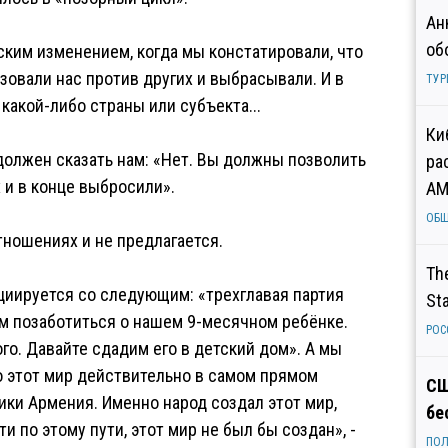
Ан
об
ким изменением, когда мы констатировали, что
зовали нас против других и выбрасывали. И в
ТУР
какой-либо страны или субъекта...
Ки
 должен сказать нам: «Нет. Вы должны позволить
ра
 и в конце выбросили».
AM
ОБ
тношениях и не предлагается.
Th
оциируется со следующим: «трехглавая партия
St
ем позаботиться о нашем 9-месячном ребёнке.
РОС
го. Давайте сдадим его в детский дом». А мы
то этот мир действительно в самом прямом
СШ
ики Армения. Именно народ создал этот мир,
бе
и по этому пути, этот мир не был бы создан», -
ПОЛ