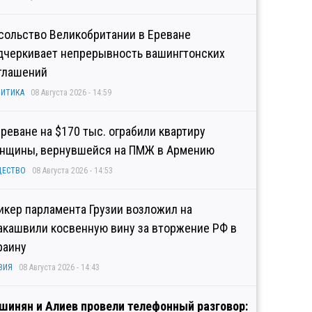
сольство Великобритании в Ереване
дчеркивает непрерывность вашингтонских
глашений
ИТИКА
08 Августа 2026 - 14:59
Ереване на $170 тыс. ограбили квартиру
нщины, вернувшейся на ПМЖ в Армению
ЩЕСТВО
08 Августа 2026 - 14:53
икер парламента Грузии возложил на
акашвили косвенную вину за вторжение РФ в
раину
ЗИЯ
08 Августа 2026 - 14:43
шинян и Алиев провели телефонный разговор: