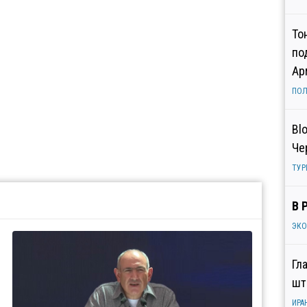
То
по
Ар
ПОЛ
Bl
Че
ТУР
В 
ЭК
Гл
шт
ИРА