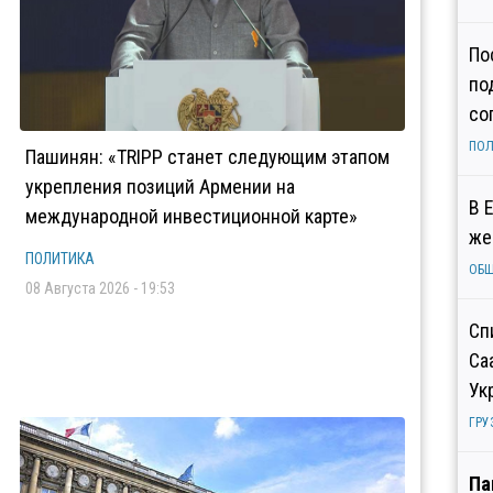
По
по
со
ПОЛ
Пашинян: «TRIPP станет следующим этапом
укрепления позиций Армении на
В 
международной инвестиционной карте»
же
ПОЛИТИКА
ОБ
08 Августа 2026 - 19:53
Сп
Са
Ук
ГРУ
Па