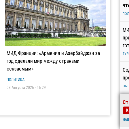
чт
ПОЛ
МИ
пр
го
МИД Франции: «Армения и Азербайджан за
ТУР
год сделали мир между странами
осязаемым»
Со
пр
ПОЛИТИКА
ОБ
08 Августа 2026 - 16:29
Ст
К
НА