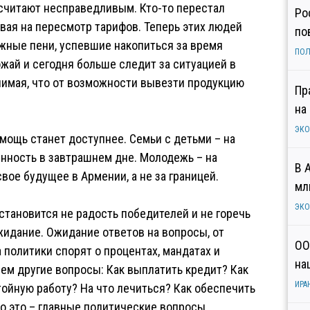
 считают несправедливым. Кто-то перестал
Ро
ывая на пересмотр тарифов. Теперь этих людей
по
ожные пени, успевшие накопиться за время
ПОЛ
жай и сегодня больше следит за ситуацией в
нимая, что от возможности вывезти продукцию
Пр
на
ЭК
ощь станет доступнее. Семьи с детьми – на
нность в завтрашнем дне. Молодежь – на
В 
ое будущее в Армении, а не за границей.
мл
ЭК
тановится не радость победителей и не горечь
идание. Ожидание ответов на вопросы, от
ОО
 политики спорят о процентах, мандатах и
на
ем другие вопросы: Как выплатить кредит? Как
ИРА
тойную работу? На что лечиться? Как обеспечить
о это – главные политические вопросы.