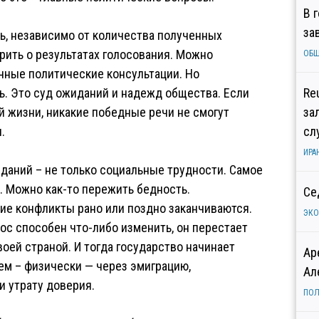
В 
за
ь, независимо от количества полученных
рить о результатах голосования. Можно
ОБ
чные политические консультации. Но
ь. Это суд ожиданий и надежд общества. Если
Re
 жизни, никакие победные речи не смогут
за
.
сл
ИРА
аний – не только социальные трудности. Самое
. Можно как-то пережить бедность.
Се
ие конфликты рано или поздно заканчиваются.
ЭК
лос способен что-либо изменить, он перестает
оей страной. И тогда государство начинает
Ар
тем – физически — через эмиграцию,
Ал
 утрату доверия.
ПОЛ