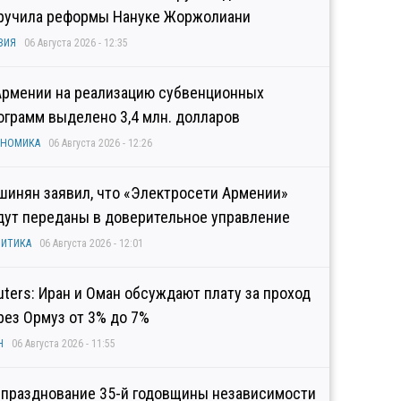
ручила реформы Нануке Жоржолиани
ЗИЯ
06 Августа 2026 - 12:35
Армении на реализацию субвенционных
ограмм выделено 3,4 млн. долларов
ОНОМИКА
06 Августа 2026 - 12:26
шинян заявил, что «Электросети Армении»
дут переданы в доверительное управление
ИТИКА
06 Августа 2026 - 12:01
uters: Иран и Оман обсуждают плату за проход
рез Ормуз от 3% до 7%
Н
06 Августа 2026 - 11:55
 празднование 35-й годовщины независимости