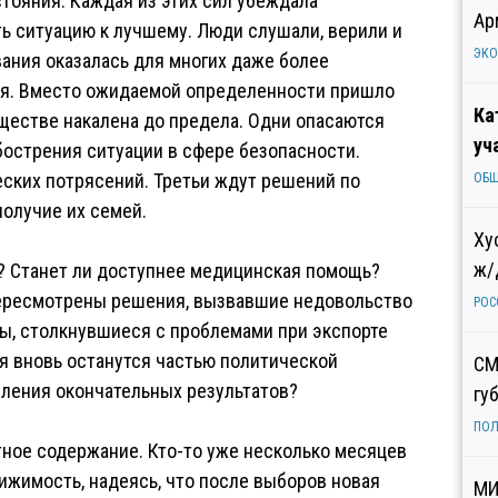
стояния. Каждая из этих сил убеждала
Ар
ть ситуацию к лучшему. Люди слушали, верили и
ЭК
ания оказалась для многих даже более
ия. Вместо ожидаемой определенности пришло
Ка
естве накалена до предела. Одни опасаются
уч
бострения ситуации в сфере безопасности.
ских потрясений. Третьи ждут решений по
ОБ
получие их семей.
Ху
ж/
 Станет ли доступнее медицинская помощь?
пересмотрены решения, вызвавшие недовольство
РОС
ы, столкнувшиеся с проблемами при экспорте
 вновь останутся частью политической
СМ
вления окончательных результатов?
гу
ПОЛ
ное содержание. Кто-то уже несколько месяцев
ижимость, надеясь, что после выборов новая
МИ