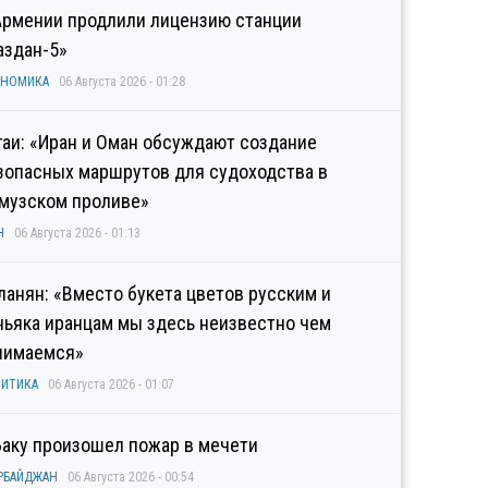
Армении продлили лицензию станции
аздан-5»
ОНОМИКА
06 Августа 2026 - 01:28
гаи: «Иран и Оман обсуждают создание
зопасных маршрутов для судоходства в
музском проливе»
Н
06 Августа 2026 - 01:13
ланян: «Вместо букета цветов русским и
ньяка иранцам мы здесь неизвестно чем
нимаемся»
ИТИКА
06 Августа 2026 - 01:07
Баку произошел пожар в мечети
РБАЙДЖАН
06 Августа 2026 - 00:54