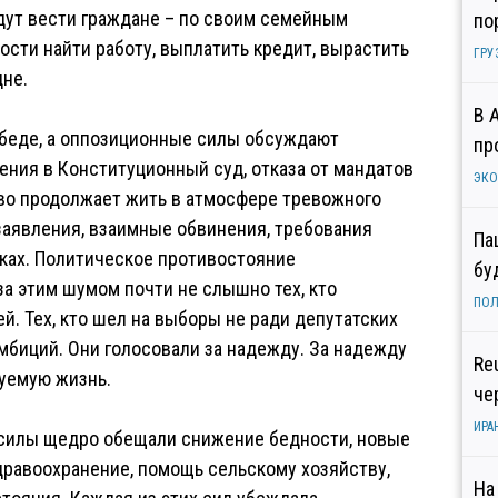
удут вести граждане – по своим семейным
по
ости найти работу, выплатить кредит, вырастить
ГРУ
дне.
В 
обеде, а оппозиционные силы обсуждают
пр
ния в Конституционный суд, отказа от мандатов
ЭК
во продолжает жить в атмосфере тревожного
аявления, взаимные обвинения, требования
Па
ках. Политическое противостояние
бу
 за этим шумом почти не слышно тех, кто
ПОЛ
. Тех, кто шел на выборы не ради депутатских
мбиций. Они голосовали за надежду. За надежду
Re
зуемую жизнь.
че
ИРА
 силы щедро обещали снижение бедности, новые
дравоохранение, помощь сельскому хозяйству,
На