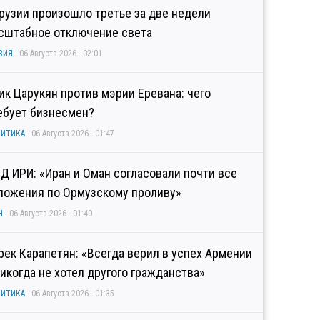
Грузии произошло третье за две недели
сштабное отключение света
ЗИЯ
06 Августа 2026 - 02:01
гик Царукян против мэрии Еревана: чего
ебует бизнесмен?
ИТИКА
06 Августа 2026 - 01:47
Д ИРИ: «Иран и Оман согласовали почти все
ложения по Ормузскому проливу»
Н
06 Августа 2026 - 01:40
рек Карапетян: «Всегда верил в успех Армении
никогда не хотел другого гражданства»
ИТИКА
06 Августа 2026 - 01:35