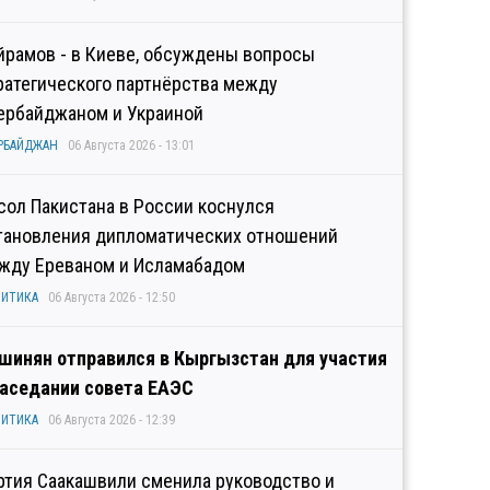
йрамов - в Киеве, обсуждены вопросы
ратегического партнёрства между
ербайджаном и Украиной
РБАЙДЖАН
06 Августа 2026 - 13:01
сол Пакистана в России коснулся
тановления дипломатических отношений
жду Ереваном и Исламабадом
ИТИКА
06 Августа 2026 - 12:50
шинян отправился в Кыргызстан для участия
заседании совета ЕАЭС
ИТИКА
06 Августа 2026 - 12:39
ртия Саакашвили сменила руководство и