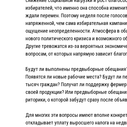
снижение социальной нагрузки и рост благосо
избирателей, что именно она способна измени
ждали перемен. Поэтому неделя после голосов
напряженной, чем сама избирательная кампан
ощущение неопределенности. Атмосфера в общ
нового политического кризиса и возможного о
Другие тревожатся из-за вероятных экономиче
вопросам, от которых напрямую зависит благо
Будут ли выполнены предвыборные обещания?
Появятся ли новые рабочие места? Будут ли 
тысяч граждан? Получат ли поддержку фермер
своей продукции? Или предвыборные обещания
риторики, о которой забудут сразу после объя
Для многих эти вопросы имеют вполне конкрет
откладывает уплату выросшего налога на недв