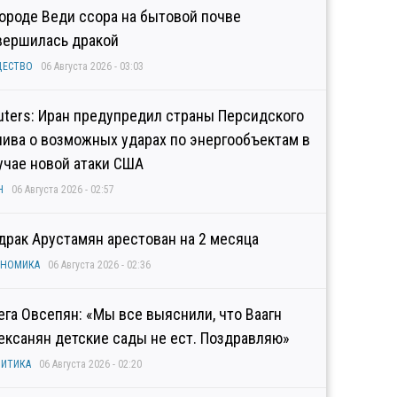
городе Веди ссора на бытовой почве
вершилась дракой
ЩЕСТВО
06 Августа 2026 - 03:03
uters: Иран предупредил страны Персидского
лива о возможных ударах по энергообъектам в
учае новой атаки США
Н
06 Августа 2026 - 02:57
драк Арустамян арестован на 2 месяца
ОНОМИКА
06 Августа 2026 - 02:36
ега Овсепян: «Мы все выяснили, что Ваагн
ексанян детские сады не ест. Поздравляю»
ИТИКА
06 Августа 2026 - 02:20