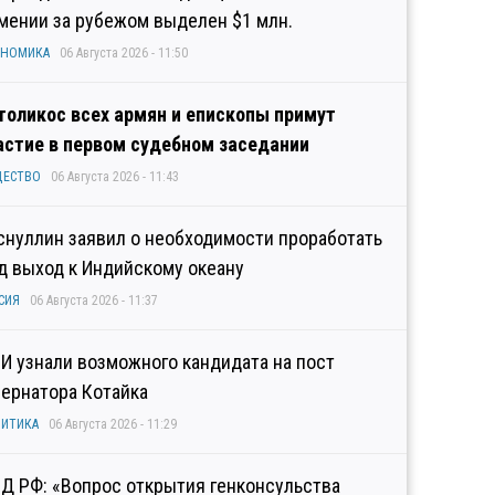
мении за рубежом выделен $1 млн.
ОНОМИКА
06 Августа 2026 - 11:50
толикос всех армян и епископы примут
астие в первом судебном заседании
ЩЕСТВО
06 Августа 2026 - 11:43
снуллин заявил о необходимости проработать
д выход к Индийскому океану
СИЯ
06 Августа 2026 - 11:37
И узнали возможного кандидата на пост
бернатора Котайка
ИТИКА
06 Августа 2026 - 11:29
Д РФ: «Вопрос открытия генконсульства