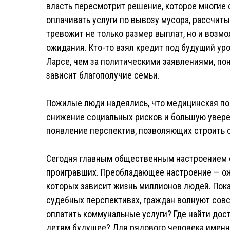
власть пересмотрит решение, которое многие
оплачивать услуги по вывозу мусора, рассчит
тревожит не только размер выплат, но и возм
ожидания. Кто-то взял кредит под будущий уро
Ларсе, чем за политическими заявлениями, по
зависит благополучие семьи.
Пожилые люди надеялись, что медицинская пом
снижение социальных рисков и большую увере
появление перспектив, позволяющих строить св
Сегодня главным общественным настроением с
проигравших. Преобладающее настроение — ож
которых зависит жизнь миллионов людей. Пока
судебных перспективах, граждан волнуют совс
оплатить коммунальные услуги? Где найти дос
детям будущее? Для рядового человека именн