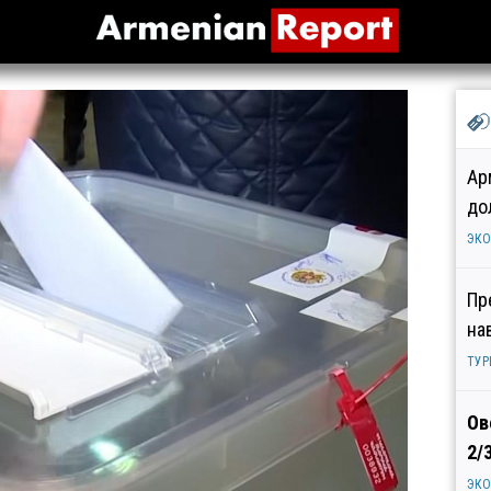
Ар
до
ЭК
Пр
на
ТУР
Ов
2/
ЭК