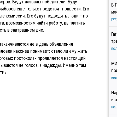
оров. Будут названы победители. Будут
В 
выборов еще только предстоит подвести. Его
ма
ые комиссии. Его будут подводить люди – по
ГРУ
в, возможностям найти работу, выплатить
сть в завтрашнем дне.
Га
тр
заканчиваются не в день объявления
ПОЛ
еловек наконец понимает: стало ли ему жить
итоговых протоколах проявляется настоящий
МИ
ываются не голоса, а надежды. Именно там
по
ти».
ИРА
На
и 
ПОЛ