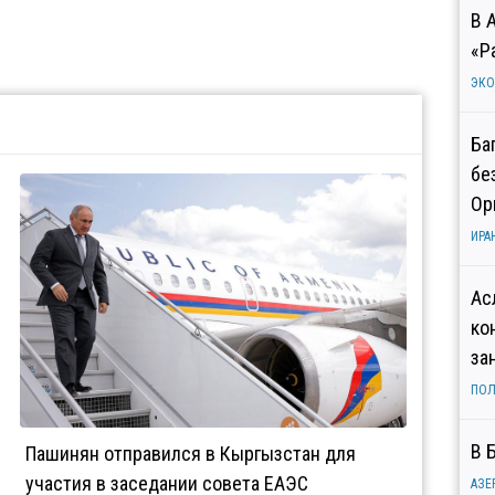
В 
«Р
ЭК
Ба
бе
Ор
ИРА
Ас
ко
за
ПОЛ
В 
Пашинян отправился в Кыргызстан для
участия в заседании совета ЕАЭС
АЗЕ