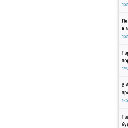
ПОЛ
Па
в 
ПОЛ
Па
по
ГРУ
В 
пр
ЭК
Па
бу