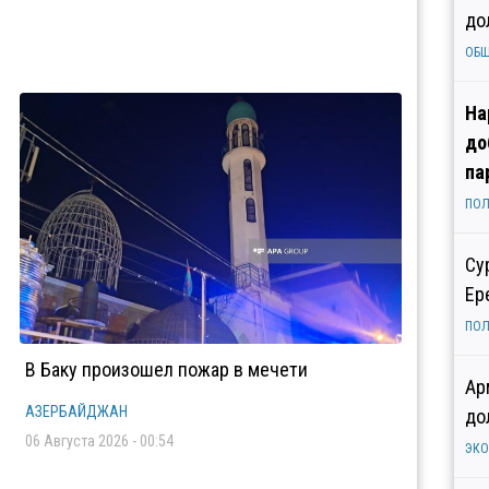
до
ОБ
На
до
па
ПОЛ
Су
Ер
ПОЛ
В Баку произошел пожар в мечети
Ар
АЗЕРБАЙДЖАН
до
06 Августа 2026 - 00:54
ЭК