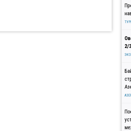
Пр
на
ТУР
Ов
2/
ЭК
Ба
ст
Аз
АЗЕ
По
ус
ме