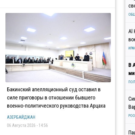
св
ОБ
Al
во
ИРА
В 
ми
ПОЛ
Бакинский апелляционный суд оставил в
силе приговоры в отношении бывшего
Си
военно-политического руководства Арцаха
Ва
РОС
АЗЕРБАЙДЖАН
06 Августа 2026 - 14:56
Па