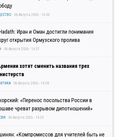
ободу
ЩЕСТВО
06 Августа 2026 - 14:44
 Hadath: Иран и Оман достигли понимания
круг открытия Ормузского пролива
Н
06 Августа 2026 - 14:37
Армении хотят сменить названия трех
нистерств
ИТИКА
06 Августа 2026 - 14:28
корский: «Перенос посольства России в
ршаве чреват разрывом дипотношений»
СИЯ
06 Августа 2026 - 14:23
шинян: «Компромиссов для учителей быть не