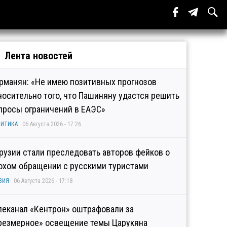
Лента новостей
рманян: «Не имею позитивных прогнозов
носительно того, что Пашиняну удастся решить
просы ограничений в ЕАЭС»
ИТИКА
06 Августа 2026 - 17:26
Грузии стали преследовать авторов фейков о
охом обращении с русскими туристами
ЗИЯ
06 Августа 2026 - 17:18
леканал «Кентрон» оштрафовали за
резмерное» освещение темы Царукяна