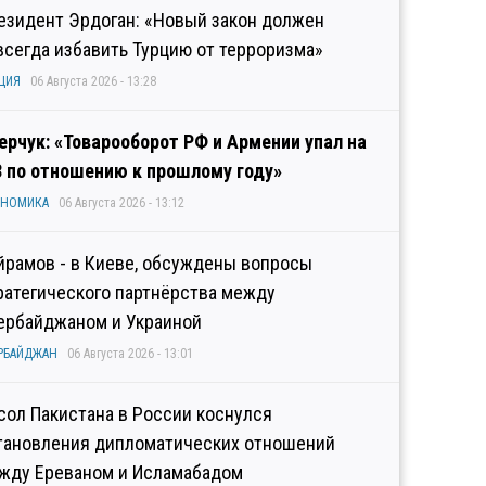
езидент Эрдоган: «Новый закон должен
всегда избавить Турцию от терроризма»
ЦИЯ
06 Августа 2026 - 13:28
ерчук: «Товарооборот РФ и Армении упал на
3 по отношению к прошлому году»
ОНОМИКА
06 Августа 2026 - 13:12
йрамов - в Киеве, обсуждены вопросы
ратегического партнёрства между
ербайджаном и Украиной
РБАЙДЖАН
06 Августа 2026 - 13:01
сол Пакистана в России коснулся
тановления дипломатических отношений
жду Ереваном и Исламабадом