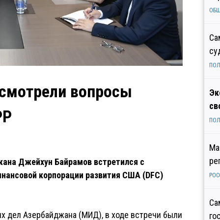
ОБ
Са
су
ПОЛ
смотрели вопросы
Эк
св
PP
ПОЛ
Ма
ре
жана Джейхун Байрамов встретился с
нансовой корпорации развития США (DFC)
РОС
Са
х дел Азербайджана (МИД), в ходе встречи были
го