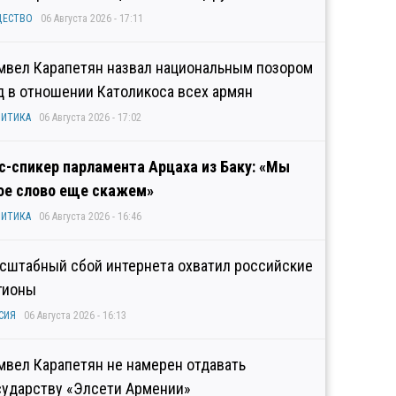
ЩЕСТВО
06 Августа 2026 - 17:11
мвел Карапетян назвал национальным позором
д в отношении Католикоса всех армян
ИТИКА
06 Августа 2026 - 17:02
с-спикер парламента Арцаха из Баку: «Мы
ое слово еще скажем»
ИТИКА
06 Августа 2026 - 16:46
сштабный сбой интернета охватил российские
гионы
СИЯ
06 Августа 2026 - 16:13
мвел Карапетян не намерен отдавать
сударству «Элсети Армении»