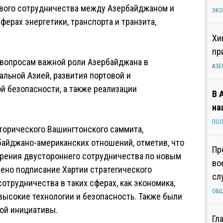
вого сотрудничества между Азербайджаном и
ЭК
ерах энергетики, транспорта и транзита,
Хи
пр
 вопросам важной роли Азербайджана в
АЗЕ
альной Азией, развития портовой и
й безопасности, а также реализации
В 
на
ПОЛ
торического Вашингтонского саммита,
рбайджано-американских отношений, отметив, что
Пр
ирения двустороннего сотрудничества по новым
во
ено подписание Хартии стратегического
сл
отрудничества в таких сферах, как экономика,
ОБ
высокие технологии и безопасность. Также были
ой инициативы.
Гл