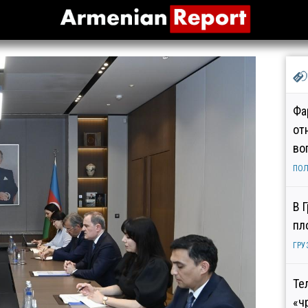
Фа
от
во
ПОЛ
В 
пл
ГРУ
Те
«ч