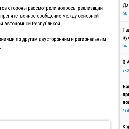
Да
ктов стороны рассмотрели вопросы реализации
ОБ
еспрепятственное сообщение между основной
ой Автономной Республикой.
Па
ну
нениями по другим двусторонним и региональным
.
ОБ
В 
ЭК
Ба
пр
по
АЗЕ
Ка