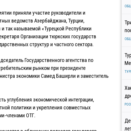
ОБ
иятии приняли участие руководители и
ных ведомств Азербайджана, Турции,
Тр
и и так называемой «Турецкой Республики
по
секретаря Организации тюркских государств
ОБ
дарственных структур и частного сектора.
Ту
дседатель Государственного агентства по
Ме
требительским рынком при президенте
ТУР
инистра экономики Самед Баширли и заместитель
Ха
др
ть углубления экономической интеграции,
РОС
тной политики и укрепления совместных
ми-членами ОТГ.
Де
ле