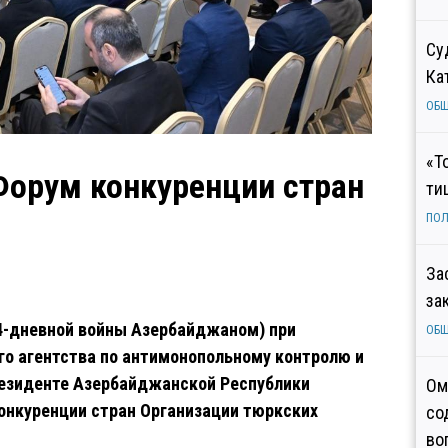
Су
Ка
ОБ
«Т
Форум конкуренции стран
ти
ПОЛ
За
за
4-дневной войны Азербайджаном) при
ОБ
о агентства по антимонопольному контролю и
резиденте Азербайджанской Республики
Ом
конкуренции стран Организации тюркских
со
во