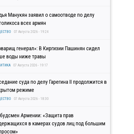
дья Манукян заявил о самоотводе по делу
толикоса всех армян
ЩЕСТВО
07 Августа 2026 - 19:24
оварищ генерал»: В Киргизии Пашинян сидел
ше воды ниже травы
ИТИКА
07 Августа 2026 - 19:17
седание суда по делу Гарегина II продолжится в
крытом режиме
ЩЕСТВО
07 Августа 2026 - 18:30
будсмен Армении: «Защита прав
держащихся в камерах судов лиц под большим
просом»