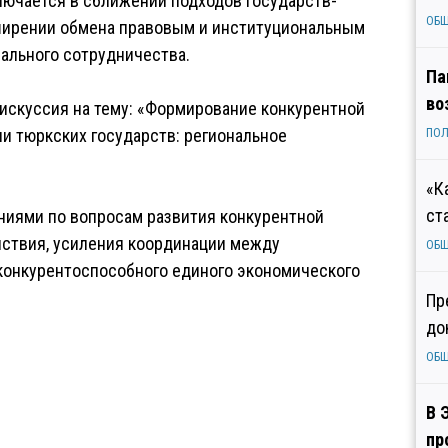
лючается в сближении подходов государств-
ОБ
сширении обмена правовым и институциональным
нального сотрудничества.
Па
во
искуссия на тему: «Формирование конкурентной
ии тюркских государств: региональное
ПОЛ
«К
ст
ниями по вопросам развития конкурентной
йствия, усиления координации между
ОБ
конкурентоспособного единого экономического
Пр
до
ОБ
В 
пр