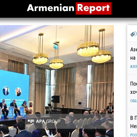
Аз
на
АЗЕ
По
хо
ОБ
В 
Не
РОС