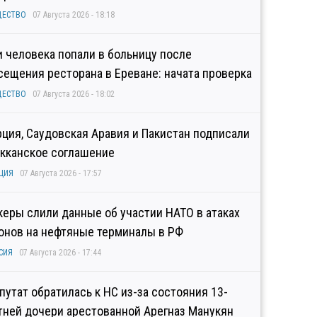
ЩЕСТВО
07 Августа 2026 - 18:18
и человека попали в больницу после
сещения ресторана в Ереване: начата проверка
ЩЕСТВО
07 Августа 2026 - 18:02
рция, Саудовская Аравия и Пакистан подписали
кканское соглашение
ЦИЯ
07 Августа 2026 - 17:57
керы слили данные об участии НАТО в атаках
онов на нефтяные терминалы в РФ
СИЯ
07 Августа 2026 - 17:44
путат обратилась к НС из-за состояния 13-
тней дочери арестованной Арегназ Манукян