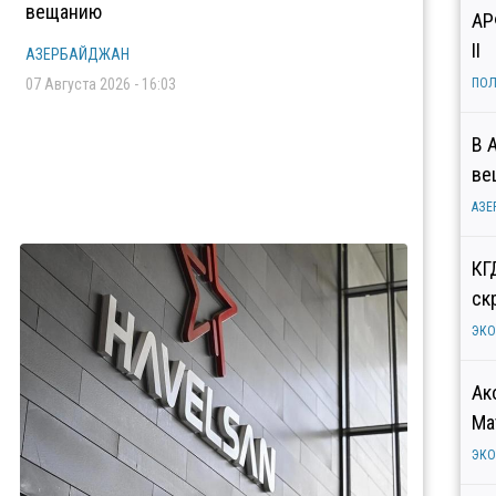
вещанию
АР
II
АЗЕРБАЙДЖАН
07 Августа 2026 - 16:03
ПОЛ
В 
ве
АЗЕ
КГ
ск
ЭК
Ак
Ма
ЭК