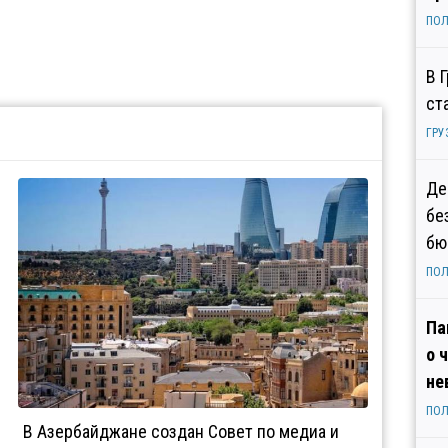
ПОЛ
В 
ст
ГРУ
Де
бе
бю
ПОЛ
Па
о 
не
ПОЛ
В Азербайджане создан Совет по медиа и