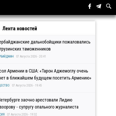
Лента новостей
ербайджанские дальнобойщики пожаловались
 грузинских таможенников
РБАЙДЖАН
07 Августа 2026 - 20:41
сол Армении в США: «Тарон Аджемоглу очень
чет в ближайшем будущем посетить Армению»
ЩЕСТВО
07 Августа 2026 - 19:45
Петербурге заочно арестовали Лидию
взорову - супругу опального журналиста
СИЯ
07 Августа 2026 - 19:32