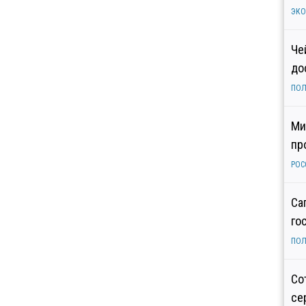
ЭК
Че
до
ПОЛ
Ми
пр
РОС
Са
го
ПОЛ
Со
се