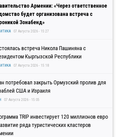
авительство Армении: «Через ответственное
домство будет организована встреча с
роникой Зонабенд»
ИТИКА
07 Августа 2026 - 15:27
стоялась встреча Никола Пашиняна с
езидентом Кыргызской Республики
ИТИКА
07 Августа 2026 - 15:18
ан потребовал закрыть Ормузский пролив для
раблей США и Израиля
Н
07 Августа 2026 - 15:05
ограмма TRIP инвестирует 120 миллионов евро
развитие ряда туристических кластеров
мении