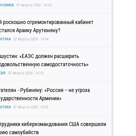
ОНОМИКА
07 Августа 2026 - 14:54
й роскошно отремонтированный кабинет
стался Араику Арутюняну?
ИТИКА
07 Августа 2026 - 14:44
шустин: «ЕАЭС должен расширить
одовольственную самодостаточность»
СИЯ
07 Августа 2026 - 14:13
гателян - Рубиняну: «Россия – не угроза
сударственности Армении»
ИТИКА
07 Августа 2026 - 14:01
трудники киберкомандования США совершили
рию самоубийств