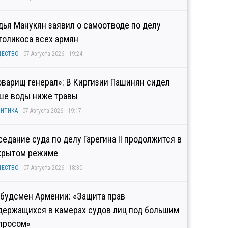
дья Манукян заявил о самоотводе по делу
толикоса всех армян
ЩЕСТВО
07 Августа 2026 - 19:24
оварищ генерал»: В Киргизии Пашинян сидел
ше воды ниже травы
ИТИКА
07 Августа 2026 - 19:17
седание суда по делу Гарегина II продолжится в
крытом режиме
ЩЕСТВО
07 Августа 2026 - 18:30
будсмен Армении: «Защита прав
держащихся в камерах судов лиц под большим
просом»