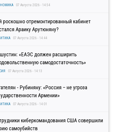
ОНОМИКА
07 Августа 2026 - 14:54
й роскошно отремонтированный кабинет
стался Араику Арутюняну?
ИТИКА
07 Августа 2026 - 14:44
шустин: «ЕАЭС должен расширить
одовольственную самодостаточность»
СИЯ
07 Августа 2026 - 14:13
гателян - Рубиняну: «Россия – не угроза
сударственности Армении»
ИТИКА
07 Августа 2026 - 14:01
трудники киберкомандования США совершили
рию самоубийств