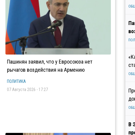
ОБ
Па
во
ПОЛ
«К
Пашинян заявил, что у Евросоюза нет
ст
рычагов воздействия на Армению
ОБ
ПОЛИТИКА
07 Августа 2026 - 17:27
Пр
до
ОБ
В 
пр