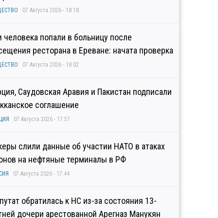
ЩЕСТВО
07 Августа 2026 - 18:18
и человека попали в больницу после
сещения ресторана в Ереване: начата проверка
ЩЕСТВО
07 Августа 2026 - 18:02
рция, Саудовская Аравия и Пакистан подписали
кканское соглашение
ЦИЯ
07 Августа 2026 - 17:57
керы слили данные об участии НАТО в атаках
онов на нефтяные терминалы в РФ
СИЯ
07 Августа 2026 - 17:44
путат обратилась к НС из-за состояния 13-
тней дочери арестованной Арегназ Манукян