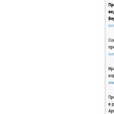
Пр
ве
Ве
ПОЛ
Со
пр
ПОЛ
Ир
ко
ИРА
Пр
в 
Ар