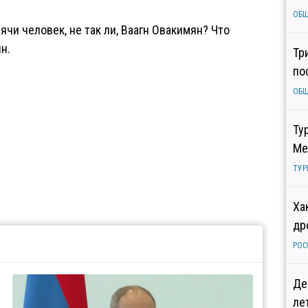
ОБ
чи человек, не так ли, Ваагн Овакимян? Что
н.
Тр
по
ОБ
Ту
Ме
ТУР
Ха
др
РОС
Де
ле