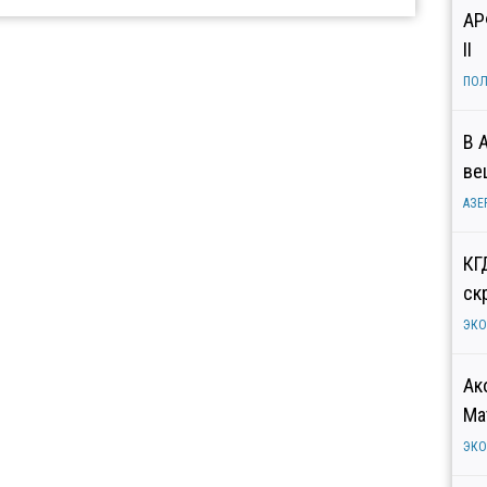
АР
II
ПОЛ
В 
ве
АЗЕ
КГ
ск
ЭК
Ак
Ма
ЭК