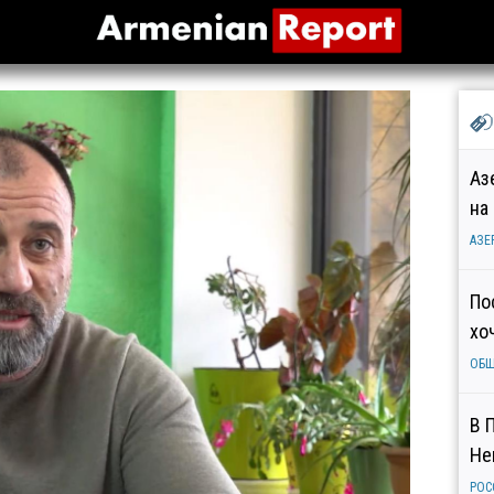
Аз
на
АЗЕ
По
хо
ОБ
В 
Не
РОС