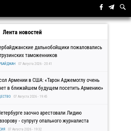
Лента новостей
ербайджанские дальнобойщики пожаловались
 грузинских таможенников
РБАЙДЖАН
07 Августа 2026 - 20:41
сол Армении в США: «Тарон Аджемоглу очень
чет в ближайшем будущем посетить Армению»
ЩЕСТВО
07 Августа 2026 - 19:45
Петербурге заочно арестовали Лидию
взорову - супругу опального журналиста
СИЯ
07 Августа 2026 - 19:32