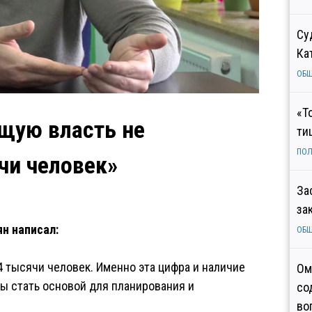
Су
Ка
ОБ
«Т
щую власть не
ти
ПОЛ
чи человек»
За
за
н написал:
ОБ
 тысячи человек. Именно эта цифра и наличие
Ом
 стать основой для планирования и
со
во