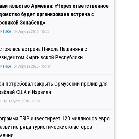
авительство Армении: «Через ответственное
домство будет организована встреча с
роникой Зонабенд»
ИТИКА
07 Августа 2026 - 15:27
стоялась встреча Никола Пашиняна с
езидентом Кыргызской Республики
ИТИКА
07 Августа 2026 - 15:18
ан потребовал закрыть Ормузский пролив для
раблей США и Израиля
Н
07 Августа 2026 - 15:05
ограмма TRIP инвестирует 120 миллионов евро
развитие ряда туристических кластеров
мении