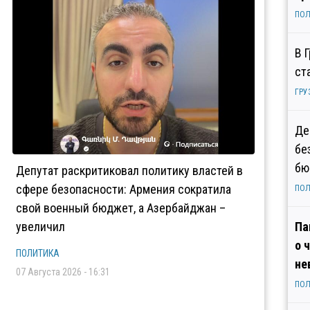
ПОЛ
В 
ст
ГРУ
Де
бе
бю
Депутат раскритиковал политику властей в
сфере безопасности: Армения сократила
ПОЛ
свой военный бюджет, а Азербайджан –
увеличил
Па
о 
ПОЛИТИКА
не
07 Августа 2026 - 16:31
ПОЛ