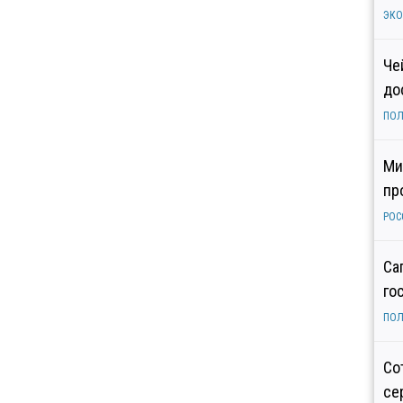
ЭК
Че
до
ПОЛ
Ми
пр
РОС
Са
го
ПОЛ
Со
се