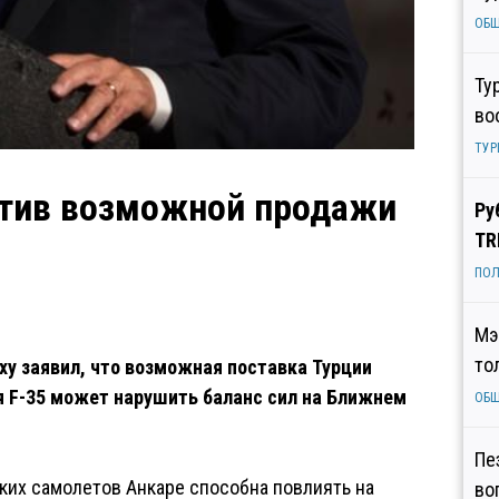
ОБ
Ту
во
ТУР
отив возможной продажи
Ру
TR
ПОЛ
Мэ
то
у заявил, что возможная поставка Турции
я F-35 может нарушить баланс сил на Ближнем
ОБ
Пе
аких самолетов Анкаре способна повлиять на
во