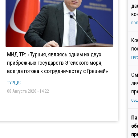
да
ко
ПОЛ
Ко
по
МИД ТР: «Турция, являясь одним из двух
ГРУ
прибрежных государств Эгейского моря,
всегда готова к сотрудничеству с Грецией»
Ом
ли
ТУРЦИЯ
пр
08 Августа 2026 - 14:22
ОБ
Па
об
пр