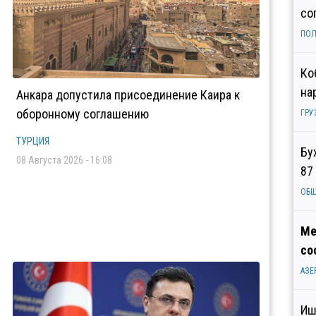
со
ПОЛ
Ко
на
Анкара допустила присоединение Каира к
оборонному соглашению
ГРУ
ТУРЦИЯ
Бу
08 Августа 2026 - 16:08
87
ОБ
Ме
со
АЗЕ
Иш