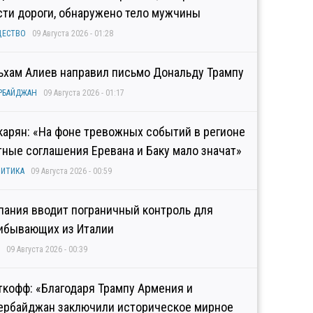
сти дороги, обнаружено тело мужчины
ЩЕСТВО
09 Августа 2026 - 01:28
ьхам Алиев направил письмо Дональду Трампу
РБАЙДЖАН
09 Августа 2026 - 01:17
карян: «На фоне тревожных событий в регионе
тные соглашения Еревана и Баку мало значат»
ИТИКА
09 Августа 2026 - 00:59
пания вводит пограничный контроль для
ибывающих из Италии
09 Августа 2026 - 00:39
ткофф: «Благодаря Трампу Армения и
ербайджан заключили историческое мирное