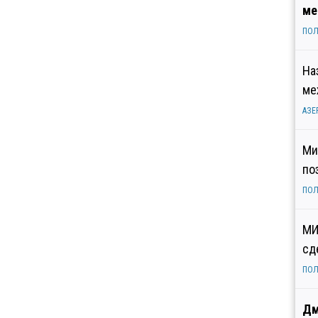
ме
ПОЛ
На
ме
АЗЕ
Ми
по
ПОЛ
МИ
сд
ПОЛ
Дм