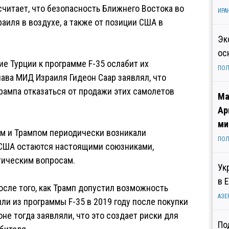
считает, что безопасность Ближнего Востока во
ИРА
аиля в воздухе, а также от позиции США в
Эк
ос
е Турции к программе F-35 ослабит их
ПОЛ
ава МИД Израиля Гидеон Саар заявлял, что
ампа отказаться от продажи этих самолетов
Ма
Ар
ми
им и Трампом периодически возникали
ПОЛ
и США остаются настоящими союзниками,
тическим вопросам.
Ук
в 
после того, как Трамп допустил возможность
АЗЕ
ли из программы F-35 в 2019 году после покупки
не тогда заявляли, что это создает риски для
По