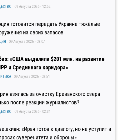
ЩЕСТВО
09 Августа 2026 - 12:52
рция готовится передать Украине тяжёлые
оружения из своих запасов
ЦИЯ
09 Августа 2026 - 03:07
био: «США выделили $201 млн. на развитие
IPP и Срединного коридора»
ИТИКА
09 Августа 2026 - 02:51
рия взялась за очистку Ереванского озера
лько после реакции журналистов?
ЩЕСТВО
09 Августа 2026 - 02:31
зешкиан: «Иран готов к диалогу, но не уступит в
просах суверенитета и обороны»