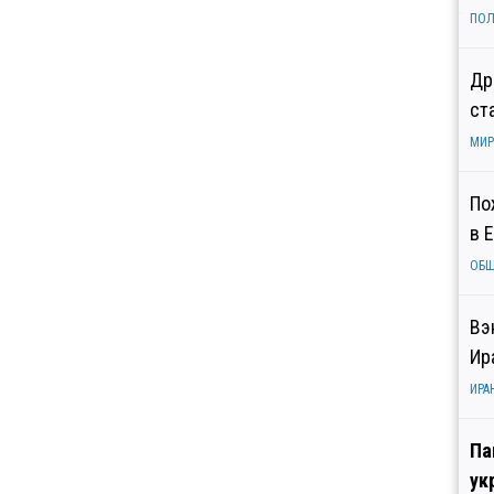
ПОЛ
Др
ст
МИР
По
в 
ОБ
Вэ
Ир
ИРА
Па
ук