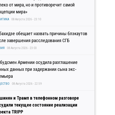
леко от мира, но и противоречит самой
нцепции мира»
ИТИКА
08 Августа 2026 - 23:10
бахидзе обещает назвать причины блэкаутов
сле завершения расследования СГБ
ЗИЯ
08 Августа 2026 - 23:03
будсмен Армении осудила разглашение
чных данных при задержании сына экс-
емьера
ЩЕСТВО
08 Августа 2026 - 22:59
шинян и Трамп в телефонном разговоре
судили текущее состояние реализации
оекта TRIPP