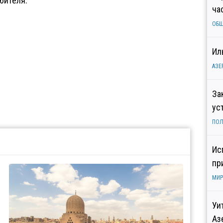
бителя.
ча
ОБ
Ил
АЗЕ
За
ус
ПОЛ
Ис
пр
МИР
Уи
Аз