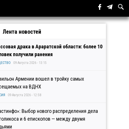
Лента новостей
ссовая драка в Араратской области: более 10
ловек получили ранения
ЩЕСТВО
09 Августа 2026 - 13:15
вильон Армении вошел в тройку самых
сещаемых на ВДНХ
СИЯ
09 Августа 2026 - 12:58
астинфо»: Выбор нового распределения дела
толикоса и 6 епископов — между двумя
дьями