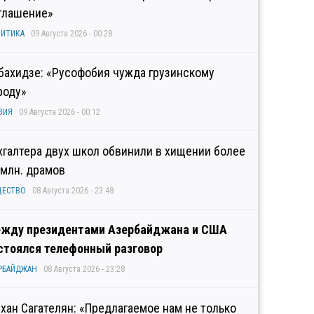
глашение»
ИТИКА
09 Августа 2026 - 00:28
бахидзе: «Русофобия чужда грузинскому
роду»
ЗИЯ
09 Августа 2026 - 00:12
хгалтера двух школ обвинили в хищении более
 млн. драмов
ЩЕСТВО
08 Августа 2026 - 23:48
жду президентами Азербайджана и США
стоялся телефонный разговор
РБАЙДЖАН
08 Августа 2026 - 23:28
хан Сагателян: «Предлагаемое нам не только