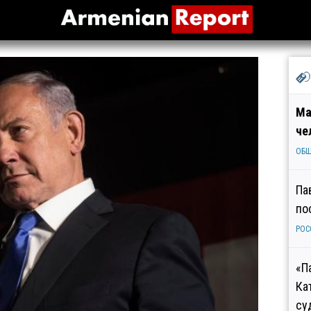
Ма
че
ОБ
Па
по
РОС
«П
Ка
су