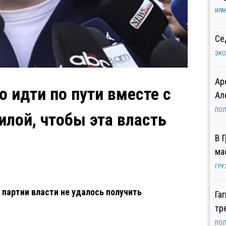
ИРА
Се
ЭК
Ар
 идти по пути вместе с
Ал
ПОЛ
илой, чтобы эта власть
В 
ма
ГРУ
партии власти не удалось получить
Га
тр
ПОЛ