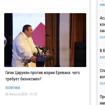
ИРА
Ас
ко
за
ПОЛ
В 
АЗЕ
Сп
Гагик Царукян против мэрии Еревана: чего
вз
требует бизнесмен?
ПОЛ
ПОЛИТИКА
06 Августа 2026 - 01:47
Пр
им