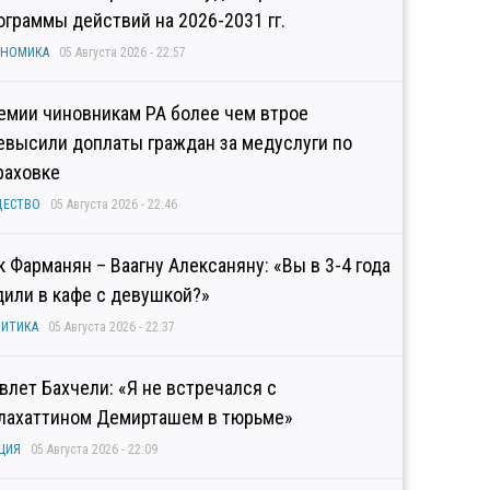
ограммы действий на 2026-2031 гг.
ОНОМИКА
05 Августа 2026 - 22:57
емии чиновникам РА более чем втрое
евысили доплаты граждан за медуслуги по
раховке
ЩЕСТВО
05 Августа 2026 - 22:46
к Фарманян – Ваагну Алексаняну: «Вы в 3-4 года
дили в кафе с девушкой?»
ИТИКА
05 Августа 2026 - 22:37
влет Бахчели: «Я не встречался с
лахаттином Демирташем в тюрьме»
ЦИЯ
05 Августа 2026 - 22:09