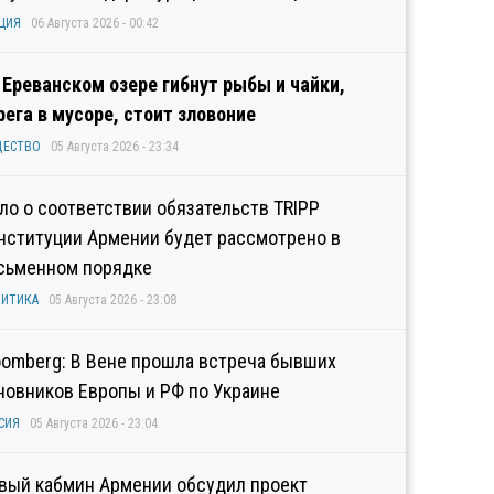
ЦИЯ
06 Августа 2026 - 00:42
 Ереванском озере гибнут рыбы и чайки,
рега в мусоре, стоит зловоние
ЩЕСТВО
05 Августа 2026 - 23:34
ло о соответствии обязательств TRIPP
нституции Армении будет рассмотрено в
сьменном порядке
ИТИКА
05 Августа 2026 - 23:08
oomberg: В Вене прошла встреча бывших
новников Европы и РФ по Украине
СИЯ
05 Августа 2026 - 23:04
вый кабмин Армении обсудил проект