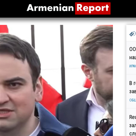
ОО
на
ИРА
В 
за
ОБ
Re
за
сл