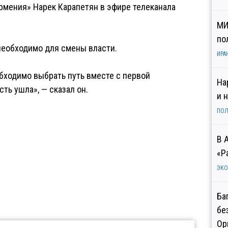
Армения» Нарек Карапетян в эфире телеканала
МИ
по
 необходимо для смены власти.
ИРА
бходимо выбрать путь вместе с первой
На
ть ушла», — сказал он.
и 
ПОЛ
В 
«Р
ЭК
Ба
бе
Ор