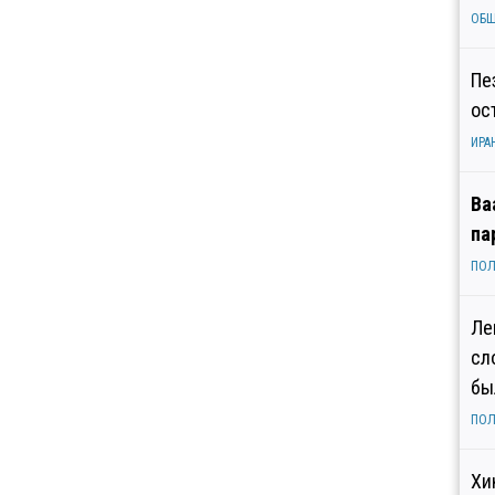
ОБ
Пе
ос
ИРА
Ва
па
ПОЛ
Ле
сл
бы
ПОЛ
Хи