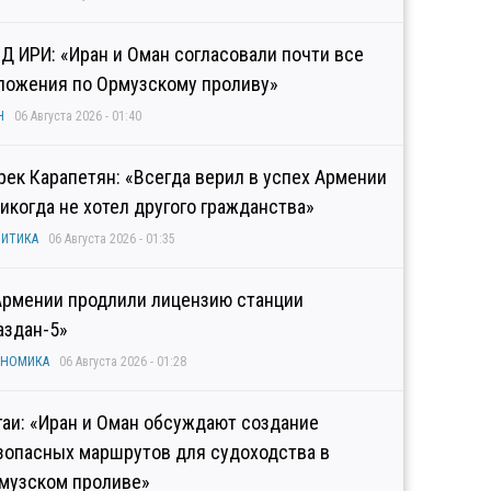
Д ИРИ: «Иран и Оман согласовали почти все
ложения по Ормузскому проливу»
Н
06 Августа 2026 - 01:40
рек Карапетян: «Всегда верил в успех Армении
никогда не хотел другого гражданства»
ИТИКА
06 Августа 2026 - 01:35
Армении продлили лицензию станции
аздан-5»
ОНОМИКА
06 Августа 2026 - 01:28
гаи: «Иран и Оман обсуждают создание
зопасных маршрутов для судоходства в
музском проливе»