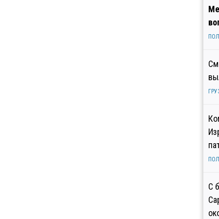
Ме
во
ПОЛ
См
вы
ГРУ
Ко
Из
па
ПОЛ
С 
Са
ок