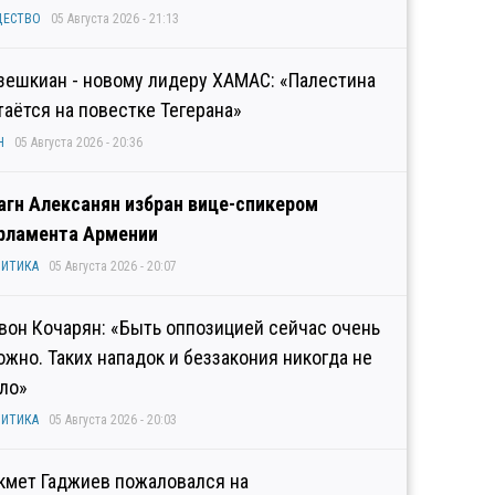
ЩЕСТВО
05 Августа 2026 - 21:13
зешкиан - новому лидеру ХАМАС: «Палестина
таётся на повестке Тегерана»
Н
05 Августа 2026 - 20:36
агн Алексанян избран вице-спикером
рламента Армении
ИТИКА
05 Августа 2026 - 20:07
вон Кочарян: «Быть оппозицией сейчас очень
ожно. Таких нападок и беззакония никогда не
ло»
ИТИКА
05 Августа 2026 - 20:03
кмет Гаджиев пожаловался на