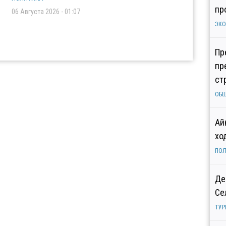
пр
06 Августа 2026 - 01:07
ЭК
Пр
пр
ст
ОБ
Ай
хо
ПОЛ
Де
Се
ТУР