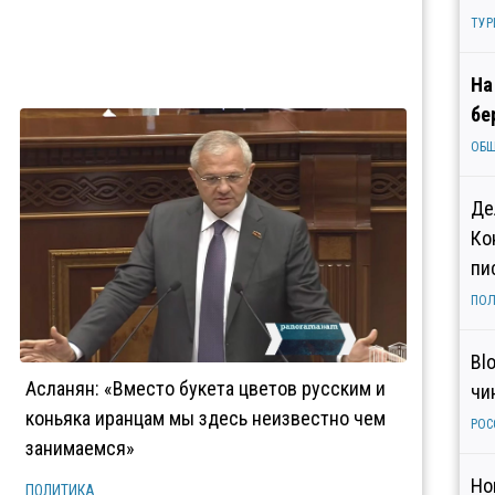
ТУР
На
бе
ОБ
Де
Ко
пи
ПОЛ
Bl
Асланян: «Вместо букета цветов русским и
чи
коньяка иранцам мы здесь неизвестно чем
РОС
занимаемся»
Но
ПОЛИТИКА