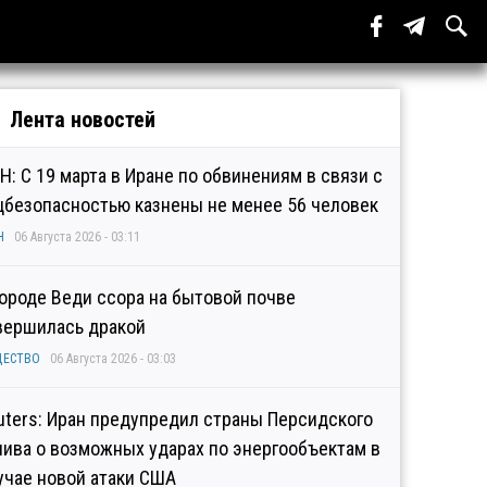
Лента новостей
Н: С 19 марта в Иране по обвинениям в связи с
цбезопасностью казнены не менее 56 человек
Н
06 Августа 2026 - 03:11
городе Веди ссора на бытовой почве
вершилась дракой
ЩЕСТВО
06 Августа 2026 - 03:03
uters: Иран предупредил страны Персидского
лива о возможных ударах по энергообъектам в
учае новой атаки США