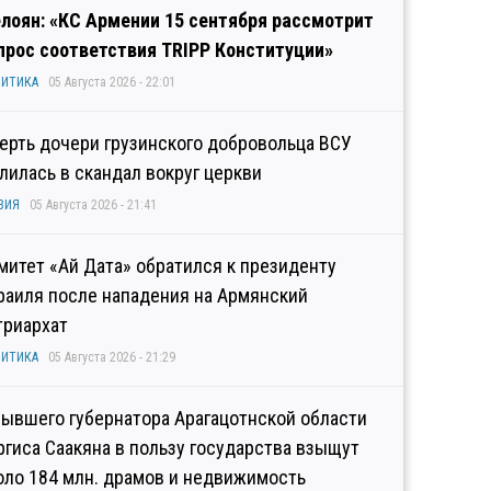
лоян: «КС Армении 15 сентября рассмотрит
прос соответствия TRIPP Конституции»
ИТИКА
05 Августа 2026 - 22:01
ерть дочери грузинского добровольца ВСУ
лилась в скандал вокруг церкви
ЗИЯ
05 Августа 2026 - 21:41
митет «Ай Дата» обратился к президенту
раиля после нападения на Армянский
триархат
ИТИКА
05 Августа 2026 - 21:29
бывшего губернатора Арагацотнской области
ргиса Саакяна в пользу государства взыщут
оло 184 млн. драмов и недвижимость