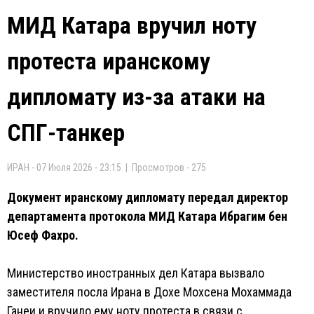
МИД Катара вручил ноту
протеста иранскому
дипломату из-за атаки на
СПГ-танкер
ИРАН - 07 Июля 2026 - 23:15 | Просмотров - 275
Документ иранскому дипломату передал директор
департамента протокола МИД Катара Ибрагим бен
Юсеф Фахро.
Министерство иностранных дел Катара вызвало
заместителя посла Ирана в Дохе Мохсена Мохаммада
Ганеи и вручило ему ноту протеста в связи с