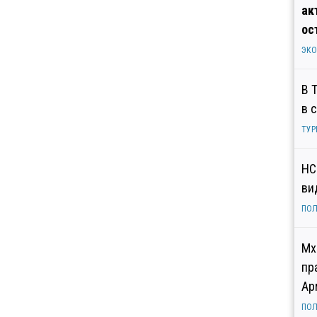
ак
ос
ЭК
В 
в 
ТУР
НС
ви
ПОЛ
Мх
пр
Ар
ПОЛ