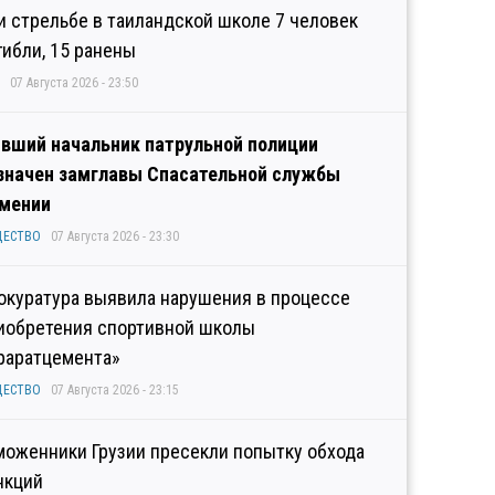
и стрельбе в таиландской школе 7 человек
гибли, 15 ранены
07 Августа 2026 - 23:50
вший начальник патрульной полиции
значен замглавы Спасательной службы
мении
ЩЕСТВО
07 Августа 2026 - 23:30
окуратура выявила нарушения в процессе
иобретения спортивной школы
раратцемента»
ЩЕСТВО
07 Августа 2026 - 23:15
моженники Грузии пресекли попытку обхода
нкций