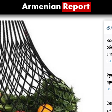
Вс
об
ап
ОБ
Ру
пр
ПОЛ
Се
уж