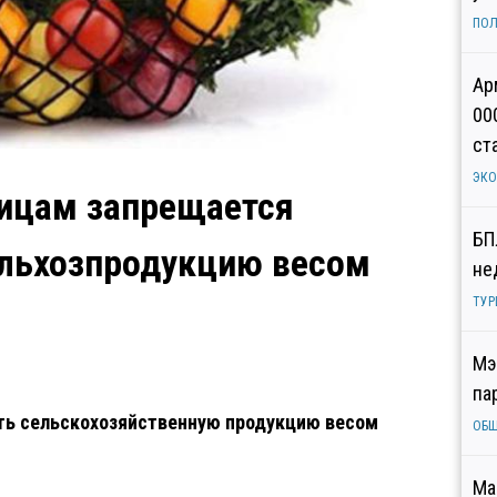
ПОЛ
Ар
00
ст
ЭК
лицам запрещается
БП
ельхозпродукцию весом
не
ТУР
Мэ
па
ить сельскохозяйственную продукцию весом
ОБ
Ма