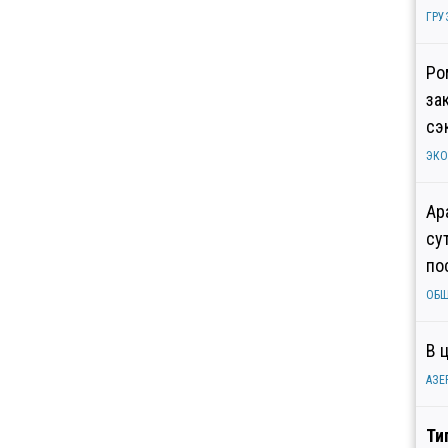
ГРУ
Ро
за
сэ
ЭК
Ар
су
по
ОБ
В 
АЗЕ
Ти