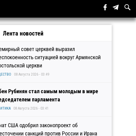
Лента новостей
емирный совет церквей выразил
еспокоенность ситуацией вокруг Армянской
остольской церкви
ЩЕСТВО
08 Августа 2026 - 03:49
бен Рубинян стал самым молодым в мире
едседателем парламента
ИТИКА
08 Августа 2026 - 03:41
нат США одобрил законопроект об
есточении санкций против России и Ирана