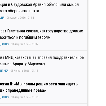
рция и Саудовская Аравия объяснили смысл
вого оборонного пакта
ЦИЯ
08 Августа 2026 - 01:51
грат Галстанян сказал, как государство должно
носиться к погибшим героям
ЩЕСТВО
08 Августа 2026 - 01:37
ава МИД Казахстана направил поздравительное
слание Арарату Мирзояну
ИТИКА
08 Августа 2026 - 01:16
регин II: «Мы полны решимости защищать
ши справедливые права»
ЩЕСТВО
08 Августа 2026 - 01:10