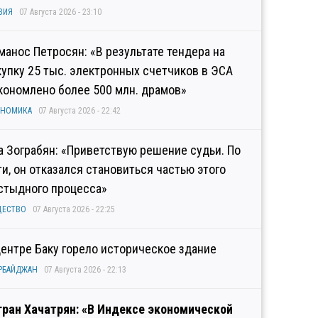
ЗИЯ
07 Августа 2026 - 23:10
манос Петросян: «В результате тендера на
купку 25 тыс. электронных счетчиков в ЭСА
кономлено более 500 млн. драмов»
ОНОМИКА
07 Августа 2026 - 22:42
а Зограбян: «Приветствую решение судьи. По
ти, он отказался становиться частью этого
стыдного процесса»
ЩЕСТВО
07 Августа 2026 - 22:25
центре Баку горело историческое здание
РБАЙДЖАН
07 Августа 2026 - 22:13
гран Хачатрян: «В Индексе экономической