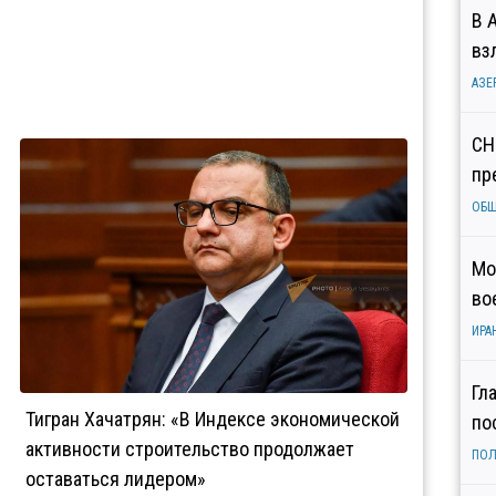
В 
вз
АЗЕ
СН
пр
ОБ
Мо
во
ИРА
Гл
Тигран Хачатрян: «В Индексе экономической
по
активности строительство продолжает
ПОЛ
оставаться лидером»