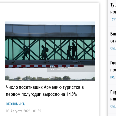
Ту
но
ТУР
Ба
от
ОБ
Гл
по
ПОЛ
Число посетивших Армению туристов в
Га
первом полугодии выросло на 14,8%
на
ЭКОНОМИКА
ОБ
08 Августа 2026 - 01:59