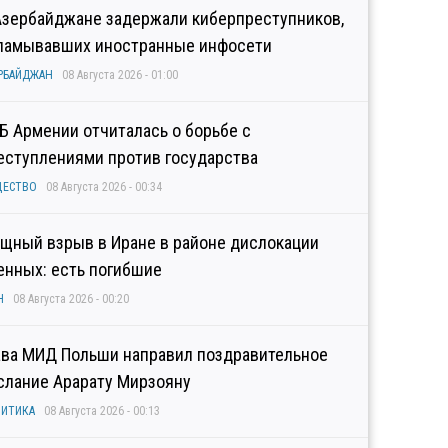
Азербайджане задержали киберпреступников,
ламывавших иностранные инфосети
РБАЙДЖАН
08 Августа 2026 - 01:00
Б Армении отчиталась о борьбе с
еступлениями против государства
ЩЕСТВО
08 Августа 2026 - 00:34
щный взрыв в Иране в районе дислокации
енных: есть погибшие
Н
08 Августа 2026 - 00:20
ава МИД Польши направил поздравительное
слание Арарату Мирзояну
ИТИКА
08 Августа 2026 - 00:13