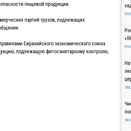
зопасности пищевой продукции.
за
ПОЛ
ммерческих партий грузов, подлежащих
общении.
Ро
«Я
 правилами Евразийского экономического союза
РОС
дукцию, подлежащую фитосанитарному контролю,
На
эк
це
ОБ
Чи
по
ЭК