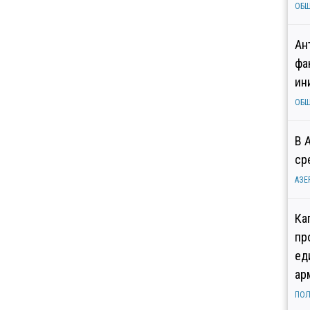
ОБ
Ан
фа
ин
ОБ
В 
ср
АЗЕ
Ка
пр
ед
ар
ПОЛ