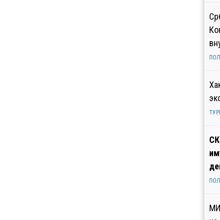
Ср
Ко
вн
ПОЛ
Ха
эк
ТУР
СК
им
де
ПОЛ
МИ