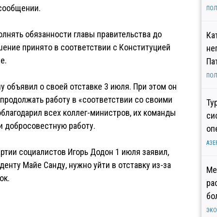
сообщении.
ПОЛ
полнять обязанности главы правительства до
Ка
шение принято в соответствии с Конституцией
не
е.
Па
ПОЛ
объявил о своей отставке 3 июля. При этом он
родолжать работу в «соответствии со своими
Ту
благодарил всех коллег-министров, их команды
си
и добросовестную работу.
оп
АЗЕ
ртии социалистов Игорь Додон 1 июля заявил,
денту Майе Санду, нужно уйти в отставку из-за
Ме
ок.
ра
бо
ЭК