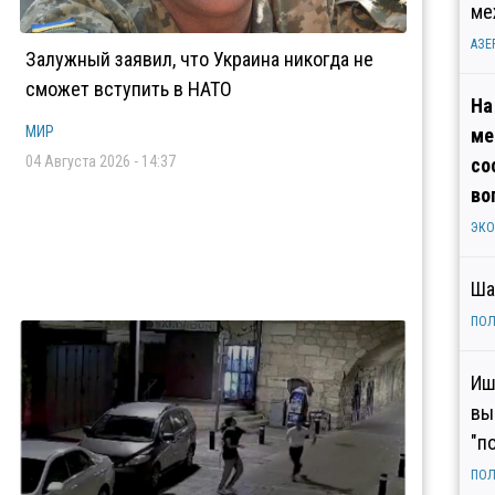
ме
АЗЕ
Залужный заявил, что Украина никогда не
сможет вступить в НАТО
На
МИР
ме
04 Августа 2026 - 14:37
со
во
ЭК
Ша
ПОЛ
Иш
вы
"п
ПОЛ