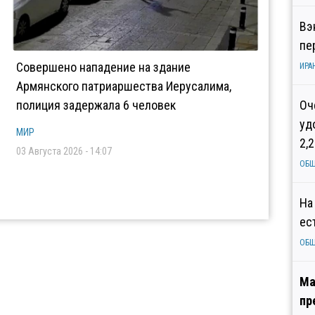
Вэ
пе
Совершено нападение на здание
ИРА
Армянского патриаршества Иерусалима,
полиция задержала 6 человек
Оч
уд
МИР
2,
03 Августа 2026 - 14:07
ОБ
На
ес
ОБ
Ма
пр