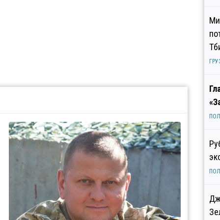
Ми
по
Тб
ГРУ
Гл
«З
ПОЛ
Ру
эк
ПОЛ
Дж
Зе