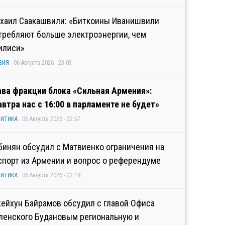
хаил Саакашвили: «Биткоины Иванишвили
требляют больше электроэнергии, чем
илиси»
ЗИЯ
06 Августа 2026 - 23:03
ава фракции блока «Сильная Армения»:
автра нас с 16:00 в парламенте не будет»
ИТИКА
06 Августа 2026 - 22:57
бинян обсудил с Матвиенко ограничения на
спорт из Армении и вопрос о референдуме
ИТИКА
06 Августа 2026 - 22:19
ейхун Байрамов обсудил с главой Офиса
ленского Будановым региональную и