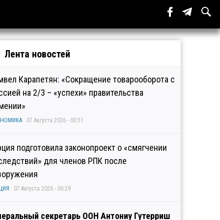
Лента новостей
мвел Карапетян: «Сокращение товарооборота с
ссией на 2/3 – «успехи» правительства
мении»
ОНОМИКА
07 Августа 2026 - 00:51
рция подготовила законопроект о «смягчении
следствий» для членов РПК после
зоружения
ЦИЯ
07 Августа 2026 - 00:29
неральный секретарь ООН Антониу Гутерриш