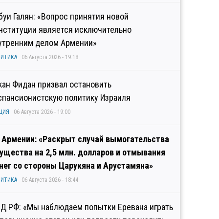
буи Галян: «Вопрос принятия новой
нституции является исключительно
утренним делом Армении»
ИТИКА
06 Августа 2026 - 19:18
кан Фидан призвал остановить
спансионистскую политику Израиля
ЦИЯ
06 Августа 2026 - 19:00
 Армении: «Раскрыт случай вымогательства
ущества на 2,5 млн. долларов и отмывания
нег со стороны Царукяна и Арустамяна»
ИТИКА
06 Августа 2026 - 18:44
Д РФ: «Мы наблюдаем попытки Еревана играть