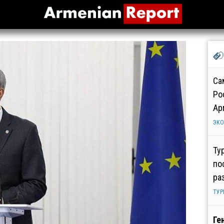
Са
Ро
Ар
ЭК
Ту
по
ра
ТУР
Ге