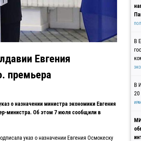
на
Па
ПОЛ
В 
го
лдавии Евгения
ко
ЭК
о. премьера
В 
20
каз о назначении министра экономики Евгения
ИРА
р-министра. Об этом 7 июля сообщили в
МИ
об
ин
одписала указ о назначении Евгения Осмокеску