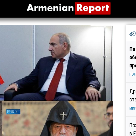
Па
об
пр
ПОЛ
Др
ст
МИР
По
в 