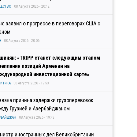
ЩЕСТВО
08 Августа 2026 - 20:12
нс заявил о прогрессе в переговорах США с
аном
Н
08 Августа 2026 - 20:06
шинян: «TRIPP станет следующим этапом
репления позиций Армении на
ждународной инвестиционной карте»
ИТИКА
08 Августа 2026 - 19:53
звана причина задержки грузоперевозок
жду Грузией и Азербайджаном
РБАЙДЖАН
08 Августа 2026 - 19:43
нистр иностранных дел Великобритании