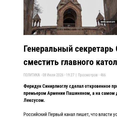
Генеральный секретарь 
сместить главного като
ПОЛИТИКА - 08 Июля 2026 - 19:27 | Просмотров - 466
Феридун Синирлиоглу сделал откровенное при
премьером Армении Пашиняном, а на самом д
Лексусом.
Российский Первый канал пишет, что власти у