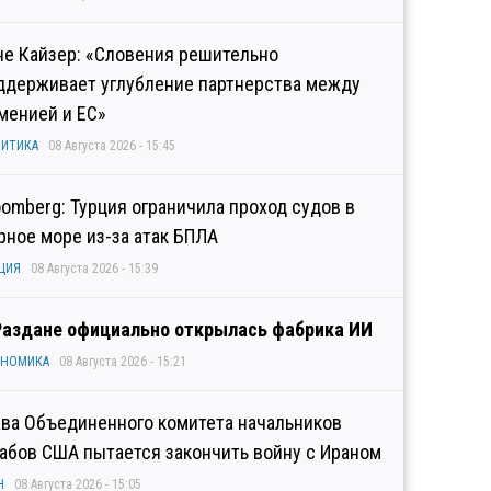
не Кайзер: «Словения решительно
ддерживает углубление партнерства между
менией и ЕС»
ИТИКА
08 Августа 2026 - 15:45
oomberg: Турция ограничила проход судов в
рное море из-за атак БПЛА
ЦИЯ
08 Августа 2026 - 15:39
Раздане официально открылась фабрика ИИ
ОНОМИКА
08 Августа 2026 - 15:21
ава Объединенного комитета начальников
абов США пытается закончить войну с Ираном
Н
08 Августа 2026 - 15:05