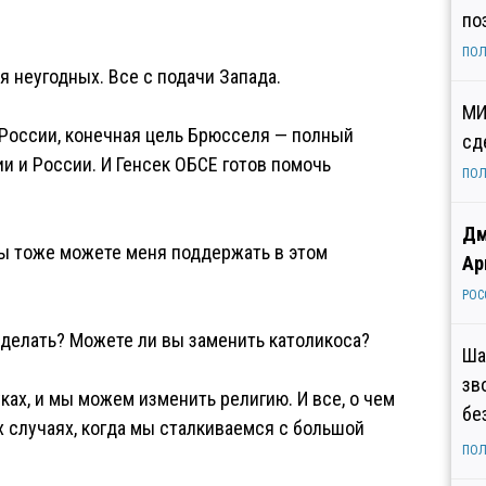
по
ПОЛ
 неугодных. Все с подачи Запада.
МИ
 России, конечная цель Брюсселя — полный
сд
 и России. И Генсек ОБСЕ готов помочь
ПОЛ
Дм
вы тоже можете меня поддержать в этом
Ар
РОС
 сделать? Можете ли вы заменить католикоса?
Ша
зв
уках, и мы можем изменить религию. И все, о чем
бе
ех случаях, когда мы сталкиваемся с большой
ПОЛ