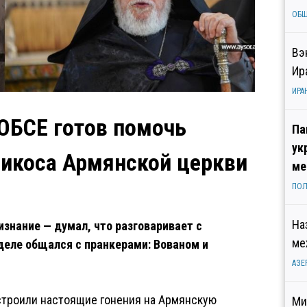
ОБ
Вэ
Ир
ИРА
ОБСЕ готов помочь
Па
ук
ликоса Армянской церкви
ме
ПОЛ
На
знание — думал, что разговаривает с
ме
еле общался с пранкерами: Вованом и
АЗЕ
строили настоящие гонения на Армянскую
Ми