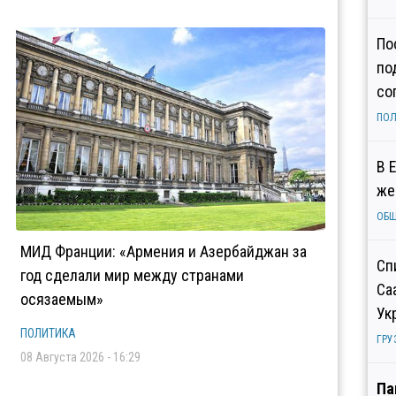
По
по
со
ПОЛ
В 
же
ОБ
МИД Франции: «Армения и Азербайджан за
Сп
год сделали мир между странами
Са
осязаемым»
Ук
ПОЛИТИКА
ГРУ
08 Августа 2026 - 16:29
Па