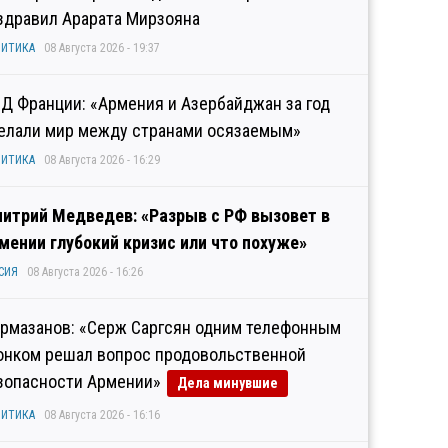
здравил Арарата Мирзояна
ИТИКА
08 Августа 2026 - 19:37
Д Франции: «Армения и Азербайджан за год
елали мир между странами осязаемым»
ИТИКА
08 Августа 2026 - 16:29
итрий Медведев: «Разрыв с РФ вызовет в
мении глубокий кризис или что похуже»
СИЯ
08 Августа 2026 - 16:26
рмазанов: «Серж Саргсян одним телефонным
онком решал вопрос продовольственной
зопасности Армении»
Дела минувшие
ИТИКА
08 Августа 2026 - 16:16