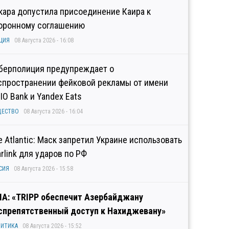
кара допустила присоединение Каира к
оронному соглашению
ЦИЯ
08 Августа 2026 - 16:08
берполиция предупреждает о
спространении фейковой рекламы от имени
IO Bank и Yandex Eats
ЩЕСТВО
08 Августа 2026 - 16:04
e Atlantic: Маск запретил Украине использовать
arlink для ударов по РФ
СИЯ
08 Августа 2026 - 15:58
А: «TRIPP обеспечит Азербайджану
спрепятственный доступ к Нахиджевану»
ИТИКА
08 Августа 2026 - 15:52