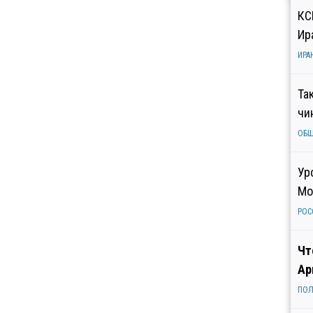
КС
Ир
ИРА
Та
чи
ОБ
Ур
Мо
РОС
Чт
Ар
ПОЛ