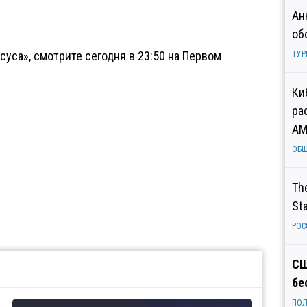
Ан
об
уса», смотрите сегодня в 23:50 на Первом
ТУР
Ки
ра
AM
ОБ
Th
St
РОС
СШ
бе
ПОЛ