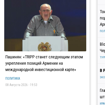
То
по
Ар
ПОЛ
Bl
Че
Пашинян: «TRIPP станет следующим этапом
ТУР
укрепления позиций Армении на
международной инвестиционной карте»
В 
ЭК
ПОЛИТИКА
08 Августа 2026 - 19:53
Гл
шт
ИРА