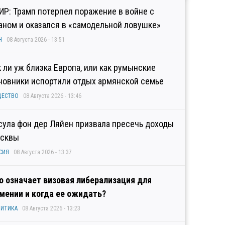
ИР: Трамп потерпел поражение в войне с
аном и оказался в «самодельной ловушке»
Н
08 Августа 2026 - 13:51
к ли уж близка Европа, или как румынские
новники испортили отдых армянской семье
ЩЕСТВО
08 Августа 2026 - 13:46
сула фон дер Ляйен призвала пресечь доходы
сквы
СИЯ
08 Августа 2026 - 13:37
о означает визовая либерализация для
мении и когда ее ожидать?
ИТИКА
08 Августа 2026 - 13:23