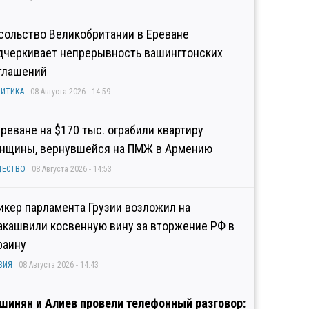
сольство Великобритании в Ереване
дчеркивает непрерывность вашингтонских
глашений
ИТИКА
08 Августа 2026 - 14:59
Ереване на $170 тыс. ограбили квартиру
нщины, вернувшейся на ПМЖ в Армению
ЩЕСТВО
08 Августа 2026 - 14:53
икер парламента Грузии возложил на
акашвили косвенную вину за вторжение РФ в
раину
ЗИЯ
08 Августа 2026 - 14:43
шинян и Алиев провели телефонный разговор: