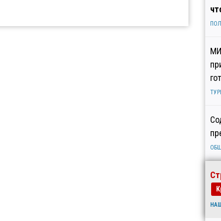
чт
ПОЛ
МИ
пр
го
ТУР
Со
пр
ОБ
Ст
К
НА