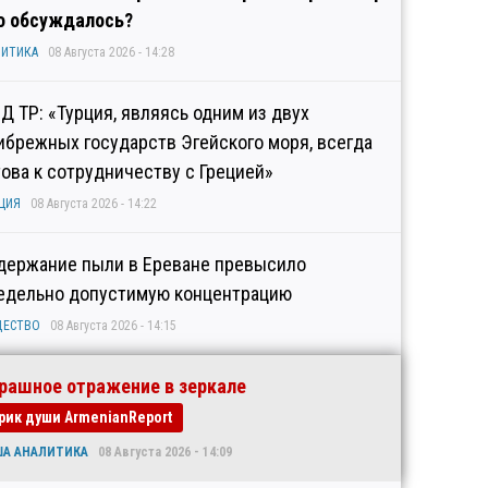
о обсуждалось?
ИТИКА
08 Августа 2026 - 14:28
Д ТР: «Турция, являясь одним из двух
ибрежных государств Эгейского моря, всегда
това к сотрудничеству с Грецией»
ЦИЯ
08 Августа 2026 - 14:22
держание пыли в Ереване превысило
едельно допустимую концентрацию
ЩЕСТВО
08 Августа 2026 - 14:15
рашное отражение в зеркале
рик души ArmenianReport
ША АНАЛИТИКА
08 Августа 2026 - 14:09