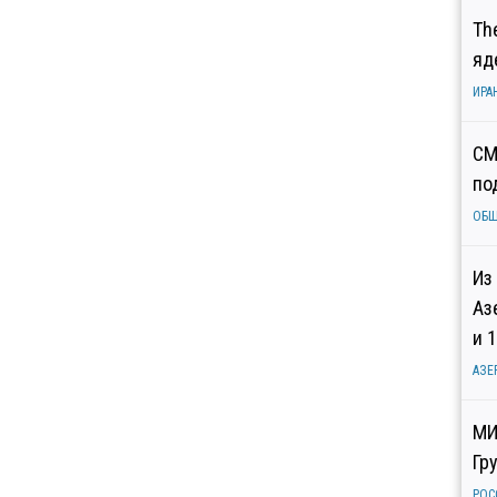
Th
яд
ИРА
СМ
по
ОБ
Из
Аз
и 
АЗЕ
МИ
Гр
РОС