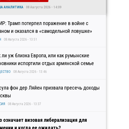
ША АНАЛИТИКА
08 Августа 2026 - 14:09
ИР: Трамп потерпел поражение в войне с
аном и оказался в «самодельной ловушке»
Н
08 Августа 2026 - 13:51
к ли уж близка Европа, или как румынские
новники испортили отдых армянской семье
ЩЕСТВО
08 Августа 2026 - 13:46
сула фон дер Ляйен призвала пресечь доходы
сквы
СИЯ
08 Августа 2026 - 13:37
о означает визовая либерализация для
мении и когда ее ожидать?