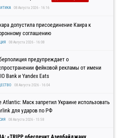
ИТИКА
08 Августа 2026 - 16:16
кара допустила присоединение Каира к
оронному соглашению
ЦИЯ
08 Августа 2026 - 16:08
берполиция предупреждает о
спространении фейковой рекламы от имени
IO Bank и Yandex Eats
ЩЕСТВО
08 Августа 2026 - 16:04
e Atlantic: Маск запретил Украине использовать
arlink для ударов по РФ
СИЯ
08 Августа 2026 - 15:58
А: «TRIPP обеспечит Азербайджану