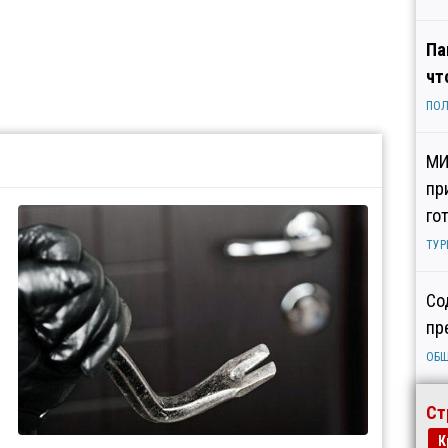
Па
чт
ПОЛ
МИ
пр
го
ТУР
Со
пр
ОБ
Ст
К