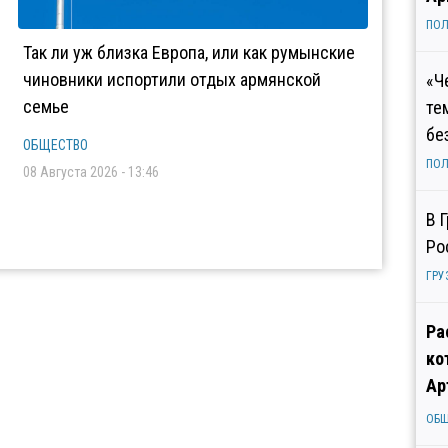
ПОЛ
Так ли уж близка Европа, или как румынские
чиновники испортили отдых армянской
«Ч
семье
те
бе
ОБЩЕСТВО
ПОЛ
08 Августа 2026 - 13:46
В 
Ро
ГРУ
Ра
ко
Ар
ОБ