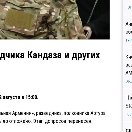
ПОЛ
Ан
об
ТУР
дчика Кандаза и других
Ки
ра
AM
ОБ
августа в 15:00.
Th
St
ьная Армения», разведчика, полковника Артура
РОС
ыло отложено. Этап допросов перенесен.
СШ