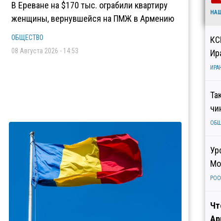
В Ереване на $170 тыс. ограбили квартиру
НА
женщины, вернувшейся на ПМЖ в Армению
ОБЩЕСТВО
КС
08 Августа 2026 - 14:53
Ир
ИРА
Та
чи
ОБ
Ур
Мо
РОС
Чт
Ар