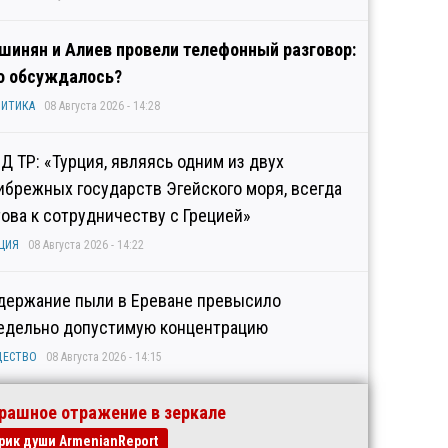
шинян и Алиев провели телефонный разговор:
о обсуждалось?
ИТИКА
08 Августа 2026 - 14:28
Д ТР: «Турция, являясь одним из двух
ибрежных государств Эгейского моря, всегда
това к сотрудничеству с Грецией»
ЦИЯ
08 Августа 2026 - 14:22
держание пыли в Ереване превысило
едельно допустимую концентрацию
ЩЕСТВО
08 Августа 2026 - 14:15
рашное отражение в зеркале
рик души ArmenianReport