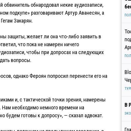
й обвинитель обнародовал некие аудиозаписи,
бе
ном подкупе» разговаривают Артур Аванесян, а
ПОЛ
Гегам Закарян.
То
ны защиты, желает ли она что-либо заявить в
по
тветил, что пока не намерен ничего
Ар
удиозаписи, чтобы при допросах на следующих
ПОЛ
дать вопросы.
Bl
росов, однако Фероян попросил перенести его на
Че
ТУР
иками и, с тактической точки зрения, намерены
В 
ла. Нам необходимо немного времени на
ЭК
о будем готовы к допросу», — сказал адвокат.
Гл