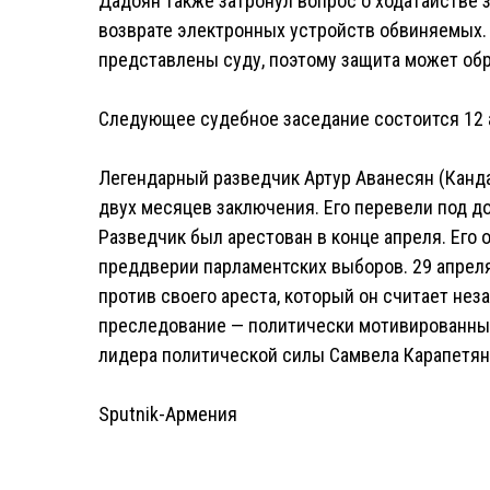
Дадоян также затронул вопрос о ходатайстве 
возврате электронных устройств обвиняемых. 
представлены суду, поэтому защита может обр
Следующее судебное заседание состоится 12 а
Легендарный разведчик Артур Аванесян (Канда
двух месяцев заключения. Его перевели под д
Разведчик был арестован в конце апреля. Его 
преддверии парламентских выборов. 29 апреля
против своего ареста, который он считает нез
преследование — политически мотивированным
лидера политической силы Самвела Карапетян
Sputnik-Армения