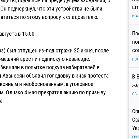
защиты, поданном на предыдущем заседании, о
шт
Он подчеркнул, что эти устройства не были
атиться по этому вопросу к следователю.
ИРА
По
вгуста в 15:00.
по
со
з) был отпущен из-под стражи 25 июня, после
омашний арест и подписку о невыезде.
ПОЛ
обвиняли в попытке подкупа избирателей в
 Аванесян объявил голодовку в знак протеста
В 
аконным и необоснованным, а уголовное
же
. Однако 4 мая прекратил акцию по призыву
ОБ
а.
Сп
Са
Ук
ГРУ