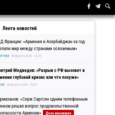
Лента новостей
Д Франции: «Армения и Азербайджан за год
елали мир между странами осязаемым»
ИТИКА
08 Августа 2026 - 16:29
итрий Медведев: «Разрыв с РФ вызовет в
мении глубокий кризис или что похуже»
СИЯ
08 Августа 2026 - 16:26
рмазанов: «Серж Саргсян одним телефонным
онком решал вопрос продовольственной
зопасности Армении»
Дела минувшие