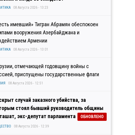
ИТИКА
08 Августа 2026 - 13:23
есть имевший» Тигран Абрамян обеспокоен
мпами вооружения Азербайджана и
здействием Армении
ИТИКА
08 Августа 2026 - 13:01
Грузии, отмечающей годовщину войны с
ссией, приспущены государственные флаги
ЗИЯ
08 Августа 2026 - 12:51
скрыт случай заказного убийства, за
торым стоял бывший руководитель общины
ташат, экс-депутат парламента
ОБНОВЛЕНО
ЩЕСТВО
08 Августа 2026 - 12:39