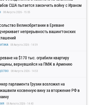
абов США пытается закончить войну с Ираном
Н
08 Августа 2026 - 15:05
сольство Великобритании в Ереване
дчеркивает непрерывность вашингтонских
глашений
ИТИКА
08 Августа 2026 - 14:59
Ереване на $170 тыс. ограбили квартиру
нщины, вернувшейся на ПМЖ в Армению
ЩЕСТВО
08 Августа 2026 - 14:53
икер парламента Грузии возложил на
акашвили косвенную вину за вторжение РФ в
раину
ЗИЯ
08 Августа 2026 - 14:43