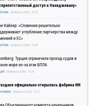
спрепятственный доступ к Нахиджевану»
ИТИКА
08 Августа 2026 - 15:52
не Кайзер: «Словения решительно
ддерживает углубление партнерства между
менией и ЕС»
ИТИКА
08 Августа 2026 - 15:45
oomberg: Турция ограничила проход судов в
рное море из-за атак БПЛА
ЦИЯ
08 Августа 2026 - 15:39
Раздане официально открылась фабрика ИИ
ОНОМИКА
08 Августа 2026 - 15:21
ава Объединенного комитета начальников