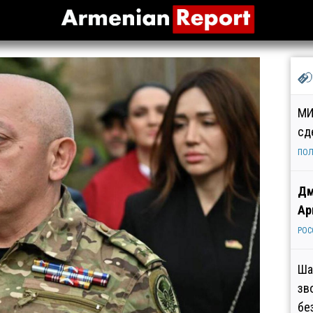
МИ
сд
ПОЛ
Дм
Ар
РОС
Ша
зв
бе