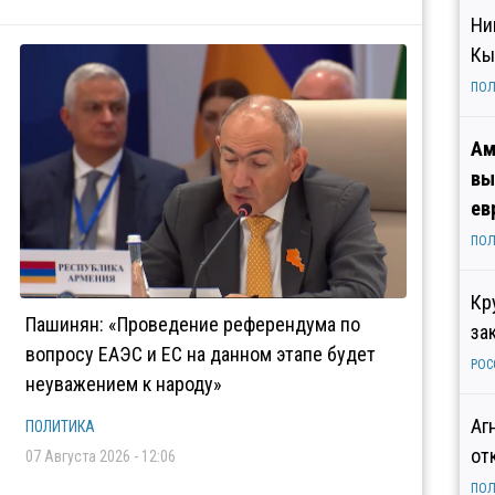
Ни
Кы
ПОЛ
Ам
вы
ев
ПОЛ
Кр
Пашинян: «Проведение референдума по
за
вопросу ЕАЭС и ЕС на данном этапе будет
РОС
неуважением к народу»
Аг
ПОЛИТИКА
от
07 Августа 2026 - 12:06
ПОЛ