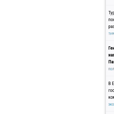
Ту
по
ра
ТУР
Ге
на
Па
ПОЛ
В 
го
ко
ЭК