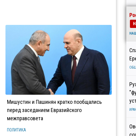
Ро
Н
НА
Сп
Ер
ОБ
Ру
"ф
ус
Мишустин и Пашинян кратко пообщались
перед заседанием Евразийского
ИРА
межправсовета
Ов
ПОЛИТИКА
со