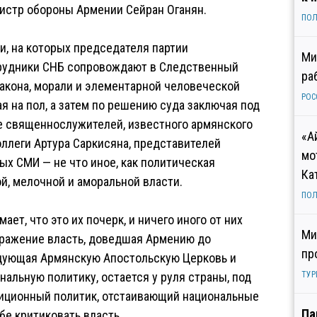
истр обороны Армении Сейран Оганян.
ПОЛ
, на которых председателя партии
Ми
трудники СНБ сопровождают в Следственный
ра
акона, морали и элементарной человеческой
РОС
ая на пол, а затем по решению суда заключая под
е священнослужителей, известного армянского
«А
оллеги Артура Саркисяна, представителей
мо
ых СМИ — не что иное, как политическая
Ка
й, мелочной и аморальной власти.
ПОЛ
т, что это их почерк, и ничего иного от них
Ми
оражение власть, доведшая Армению до
пр
едующая Армянскую Апостольскую Церковь и
альную политику, остается у руля страны, под
ТУР
иционный политик, отстаивающий национальные
Па
бе критиковать власть.