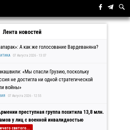
Лента новостей
рапарак»: А как же голосование Вардеваняна?
ИТИКА
07 Августа 2026 - 13:07
акашвили: «Мы спасли Грузию, поскольку
ссия не достигла ни одной стратегической
ли войны»
ЗИЯ
07 Августа 2026 - 12:55
Армении преступная группа похитила 13,8 млн.
амов у лиц с военной инвалидностью
ичего святого...