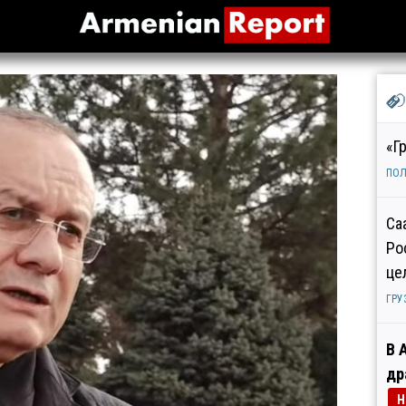
«Г
ПОЛ
Са
Ро
це
ГРУ
В 
др
Н