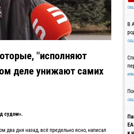
ОБ
В 
ро
ОБ
которые, "исполняют
Сп
пе
мом деле унижают самих
ИРА
По
ОБ
ед судом».
Па
ЕА
м два дня назад, всё предельно ясно, написал
к 