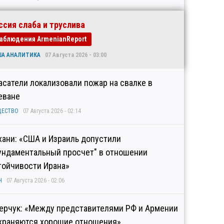
ссия слаба и труслива
аблюдения ArmenianReport
ША АНАЛИТИКА
07 Августа 2026 - 03:00
асатели локализовали пожар на свалке в
еване
ЩЕСТВО
07 Августа 2026 - 02:14
хани: «США и Израиль допустили
ундаментальный просчет" в отношении
тойчивости Ирана»
Н
07 Августа 2026 - 02:06
ерчук: «Между представителями РФ и Армении
храняются хорошие отношения»