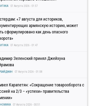
ИТИКА
07 Августа 2026 - 01:57
стердам: «7 августа для историков,
кументирующих армянскую историю, может
ть сформулировано как день опасного
ворота»
ИТИКА
07 Августа 2026 - 01:47
адимир Зеленский принял Джейхуна
йрамова
РБАЙДЖАН
07 Августа 2026 - 01:08
мвел Карапетян: «Сокращение товарооборота с
ссией на 2/3 – «успехи» правительства
мении»
ОНОМИКА
07 Августа 2026 - 00:51