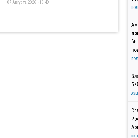
07 Августа 2026 - 10:49
ПОЛ
Ам
до
бы
по
ПОЛ
Вл
Ба
АЗЕ
Са
Ро
Ар
ЭК