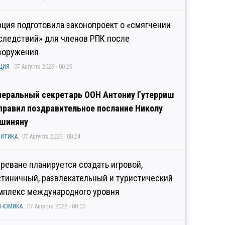
рция подготовила законопроект о «смягчении
следствий» для членов РПК после
зоружения
ЦИЯ
07 Августа 2026 - 00:29
неральный секретарь ООН Антониу Гутерриш
правил поздравительное послание Николу
шиняну
ИТИКА
07 Августа 2026 - 00:24
Ереване планируется создать игровой,
стиничный, развлекательный и туристический
мплекс международного уровня
ОНОМИКА
07 Августа 2026 - 00:00