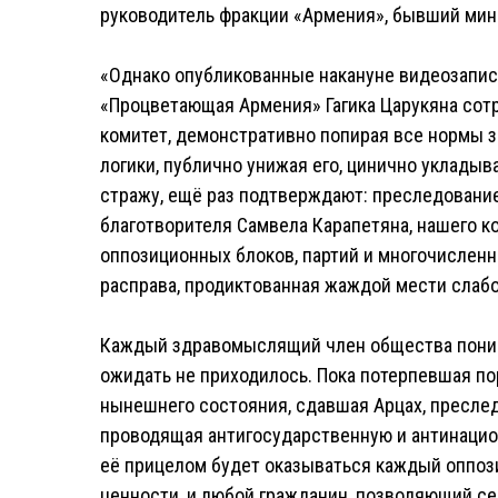
руководитель фракции «Армения», бывший мин
«Однако опубликованные накануне видеозаписи
«Процветающая Армения» Гагика Царукяна со
комитет, демонстративно попирая все нормы з
логики, публично унижая его, цинично укладыв
стражу, ещё раз подтверждают: преследовани
благотворителя Самвела Карапетяна, нашего к
оппозиционных блоков, партий и многочисленн
расправа, продиктованная жаждой мести слабо
Каждый здравомыслящий член общества понимае
ожидать не приходилось. Пока потерпевшая п
нынешнего состояния, сдавшая Арцах, пресл
проводящая антигосударственную и антинацион
её прицелом будет оказываться каждый оппоз
ценности, и любой гражданин, позволяющий се