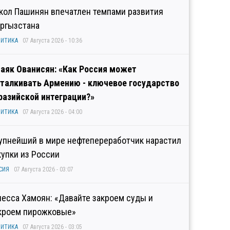
кол Пашинян впечатлен темпами развития
ргызстана
ИТИКА
07 Августа 2026 - 10:36
аяк Ованисян: «Как Россия может
талкивать Армению - ключевое государство
разийской интеграции?»
ИТИКА
07 Августа 2026 - 04:00
упнейший в мире нефтепереработчик нарастил
купки из России
СИЯ
07 Августа 2026 - 03:07
несса Хамоян: «Давайте закроем суды и
кроем пирожковые»
ИТИКА
07 Августа 2026 - 03:05