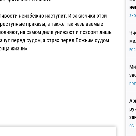
не
ивости неизбежно наступит. И заказчики этой
ЭК
преступные приказы, а также так называемые
сполняют, на самом деле унижают и позорят лишь
Чи
танут перед судом, а страх перед Божьим судом
ми
онца жизни».
РОС
Ми
за
ПОЛ
Ар
ру
за
ОБ