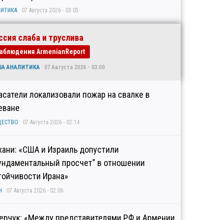
ИТИКА
07 Августа 2026 - 03:05
ссия слаба и труслива
аблюдения ArmenianReport
ША АНАЛИТИКА
07 Августа 2026 - 03:00
асатели локализовали пожар на свалке в
еване
ЩЕСТВО
07 Августа 2026 - 02:14
хани: «США и Израиль допустили
ундаментальный просчет" в отношении
тойчивости Ирана»
Н
07 Августа 2026 - 02:06
ерчук: «Между представителями РФ и Армении