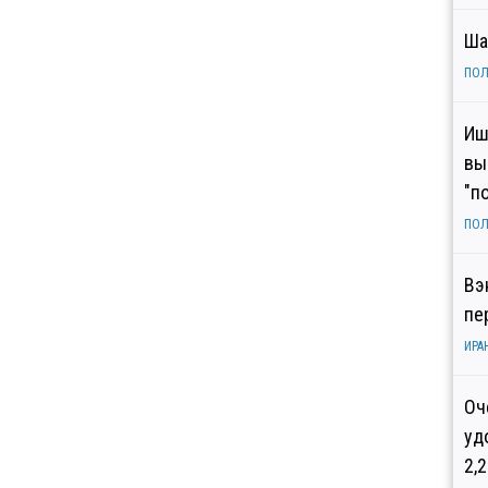
Ша
ПОЛ
Иш
вы
"п
ПОЛ
Вэ
пе
ИРА
Оч
уд
2,