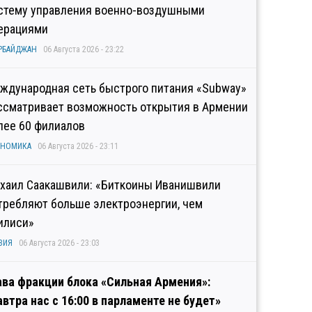
стему управления военно-воздушными
ерациями
РБАЙДЖАН
06 Августа 2026 - 23:22
ждународная сеть быстрого питания «Subway»
ссматривает возможность открытия в Армении
лее 60 филиалов
ОНОМИКА
06 Августа 2026 - 23:11
хаил Саакашвили: «Биткоины Иванишвили
требляют больше электроэнергии, чем
илиси»
ЗИЯ
06 Августа 2026 - 23:03
ава фракции блока «Сильная Армения»:
автра нас с 16:00 в парламенте не будет»