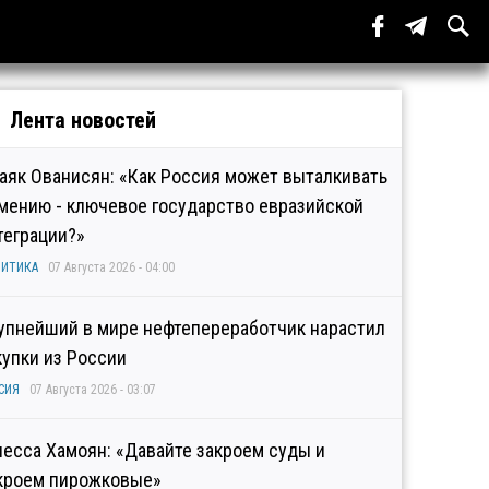
Лента новостей
аяк Ованисян: «Как Россия может выталкивать
мению - ключевое государство евразийской
теграции?»
ИТИКА
07 Августа 2026 - 04:00
упнейший в мире нефтепереработчик нарастил
купки из России
СИЯ
07 Августа 2026 - 03:07
несса Хамоян: «Давайте закроем суды и
кроем пирожковые»