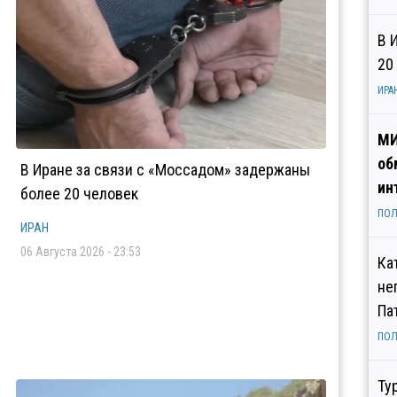
В 
20
ИРА
МИ
об
В Иране за связи с «Моссадом» задержаны
ин
более 20 человек
ПОЛ
ИРАН
06 Августа 2026 - 23:53
Ка
не
Па
ПОЛ
Ту