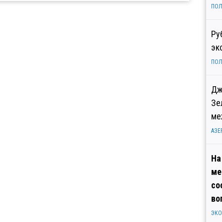
ПОЛ
Ру
эк
ПОЛ
Дж
Зе
ме
АЗЕ
На
ме
со
во
ЭК