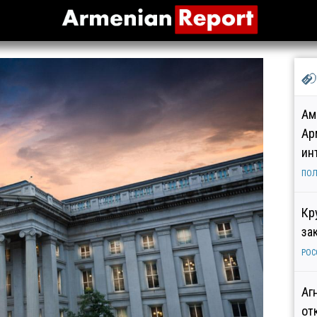
Ам
Ар
ин
ПОЛ
Кр
за
РОС
Аг
от