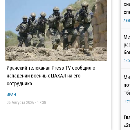
си
оп
АЗЕ
Ме
ра
бо
ЭК
Иранский телеканал Press TV сообщил о
нападении военных ЦАХАЛ на его
Ми
сотрудника
по
Тб
ИРАН
ГРУ
06 Августа 2026 - 17:38
Гл
«З