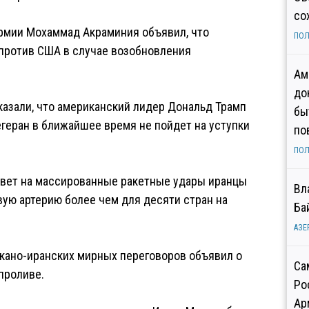
со
рмии Мохаммад Акраминия объявил, что
ПОЛ
против США в случае возобновления
Ам
до
сказали, что американский лидер Дональд Трамп
бы
егеран в ближайшее время не пойдет на уступки
по
ПОЛ
ответ на массированные ракетные удары иранцы
Вл
ую артерию более чем для десяти стран на
Ба
АЗЕ
икано-иранских мирных переговоров объявил о
Са
проливе.
Ро
Ар