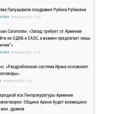
лва Папуашвили поздравил Рубена Рубиняна
ИТИКА
06 Августа 2026 - 21:50
хан Сагателян: «Запад требует от Армении
йти из ОДКБ и ЕАЭС, а взамен предлагает лишь
ончик"»
ИТИКА
06 Августа 2026 - 21:47
нс: «Раздробленная система Ирана осложняет
реговоры»
Н
06 Августа 2026 - 21:35
ередной иск Генпрокуратуры Армении
овлетворен: Общине Арени будет возмещено
2 млн. драмов