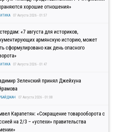
храняются хорошие отношения»
ИТИКА
07 Августа 2026 - 01:57
стердам: «7 августа для историков,
кументирующих армянскую историю, может
ть сформулировано как день опасного
ворота»
ИТИКА
07 Августа 2026 - 01:47
адимир Зеленский принял Джейхуна
йрамова
РБАЙДЖАН
07 Августа 2026 - 01:08
мвел Карапетян: «Сокращение товарооборота с
ссией на 2/3 – «успехи» правительства
мении»