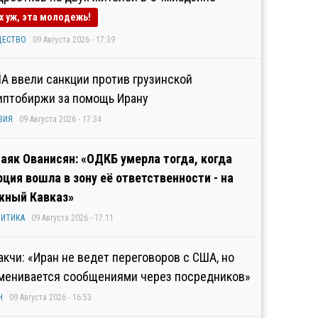
х уж, эта молодежь!
ЩЕСТВО
09 Августа 2026 - 17:39
А ввели санкции против грузинской
иптобиржи за помощь Ирану
ЗИЯ
09 Августа 2026 - 17:34
аяк Ованисян: «ОДКБ умерла тогда, когда
рция вошла в зону её ответственности - на
ный Кавказ»
ИТИКА
09 Августа 2026 - 17:11
акчи: «Иран не ведет переговоров с США, но
менивается сообщениями через посредников»
Н
09 Августа 2026 - 16:53