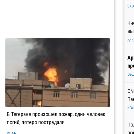
ЭК
Чи
вы
РОС
Ар
пр
ОБ
CN
Па
ИРА
В Тегеране произошёл пожар, один человек
погиб, пятеро пострадали
По
по
ИРАН