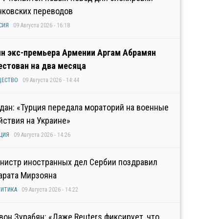
нковских переводов
СИЯ
09 Августа 2026 - 16:18
н экс-премьера Армении Аргам Абрамян
естован на два месяца
ЩЕСТВО
09 Августа 2026 - 14:44
дан: «Турция передала мораторий на военные
йствия на Украине»
ЦИЯ
09 Августа 2026 - 14:26
нистр иностранных дел Сербии поздравил
арата Мирзояна
ИТИКА
09 Августа 2026 - 14:22
вон Зурабян: «Даже Reuters фиксирует, что