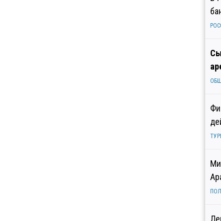
ба
РОС
Сы
ар
ОБ
Фи
де
ТУР
Ми
Ар
ПОЛ
Ле