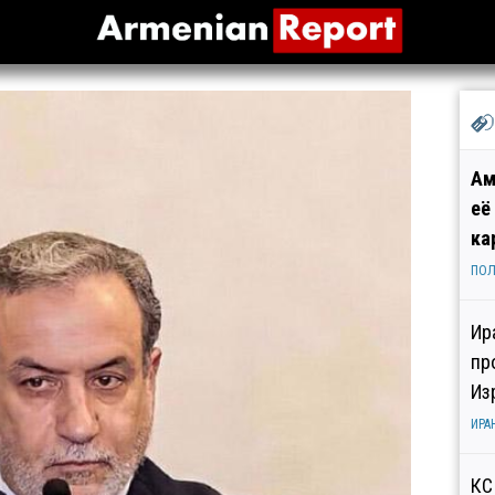
Ам
её
ка
ПОЛ
Ир
пр
Из
ИРА
КС