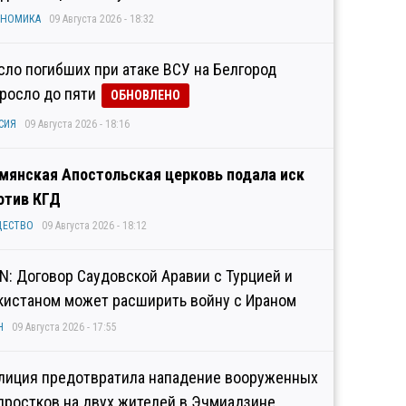
ОНОМИКА
09 Августа 2026 - 18:32
сло погибших при атаке ВСУ на Белгород
росло до пяти
ОБНОВЛЕНО
СИЯ
09 Августа 2026 - 18:16
мянская Апостольская церковь подала иск
отив КГД
ЩЕСТВО
09 Августа 2026 - 18:12
N: Договор Саудовской Аравии с Турцией и
кистаном может расширить войну с Ираном
Н
09 Августа 2026 - 17:55
лиция предотвратила нападение вооруженных
дростков на двух жителей в Эчмиадзине