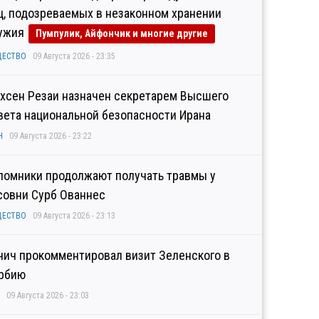
ц, подозреваемых в незаконном хранении
ужия
Пумпулик, Айфончик и многие другие
ЩЕСТВО
09 Августа 2026 - 23:35
хсен Резаи назначен секретарем Высшего
вета национальной безопасности Ирана
Н
09 Августа 2026 - 23:22
ломники продолжают получать травмы у
совни Сурб Ованнес
ЩЕСТВО
09 Августа 2026 - 23:13
чич прокомментировал визит Зеленского в
рбию
09 Августа 2026 - 23:03