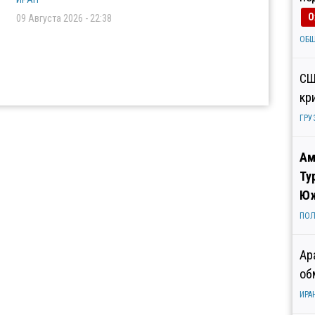
О
09 Августа 2026 - 22:38
ОБ
СШ
кр
ГРУ
Ам
Ту
Юж
ПОЛ
Ар
об
ИРА