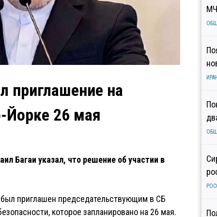
МЧ
ОБ
По
но
ИРА
л приглашение на
По
-Йорке 26 мая
дв
ОБ
Си
л Багаи указал, что решение об участии в
ро
РОС
и был приглашен председательствующим в СБ
езопасности, которое запланировано на 26 мая.
По