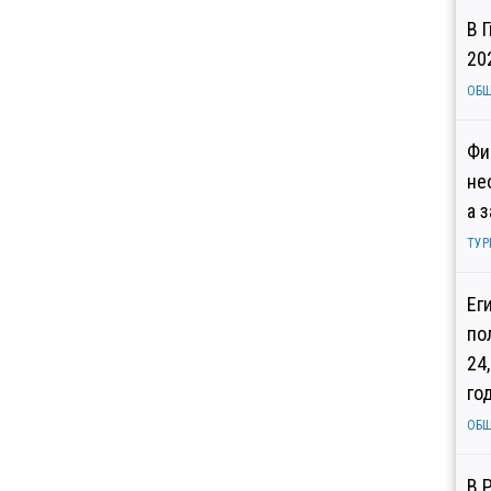
В 
20
ОБ
Фи
не
а 
ТУР
Ег
по
24
го
ОБ
В 