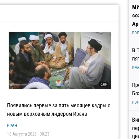
МИ
со
Ар
ПОЛ
В 
пя
ИРА
Пр
Бо
ПОЛ
Появились первые за пять месяцев кадры с
новым верховным лидером Ирана
Ви
ИРАН
пе
10 Августа 2026 - 00:23
ци