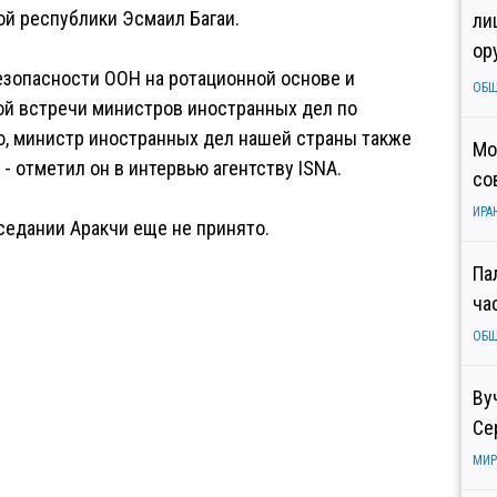
й республики Эсмаил Багаи.
ли
ор
езопасности ООН на ротационной основе и
ОБ
ой встречи министров иностранных дел по
ю, министр иностранных дел нашей страны также
Мо
- отметил он в интервью агентству ISNA.
со
ИРА
седании Аракчи еще не принято.
Па
ча
ОБ
Ву
Се
МИР