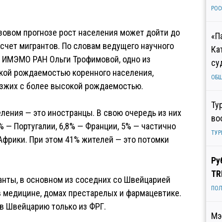
РОС
зовом прогнозе рост населения может дойти до
«П
за счет мигрантов. По словам ведущего научного
Ка
 ИМЭМО РАН Ольги Трофимовой, одно из
су
кой рождаемостью коренного населения,
ОБ
езжих с более высокой рождаемостью.
Ту
селения — это иностранцы. В свою очередь из них
во
% — Португалии, 6,8% — Франции, 5% — частично
ТУР
 Африки. При этом 41% жителей — это потомки
Ру
TR
анты, в основном из соседних со Швейцарией
ПОЛ
в медицине, домах престарелых и фармацевтике.
 в Швейцарию только из ФРГ.
Мэ