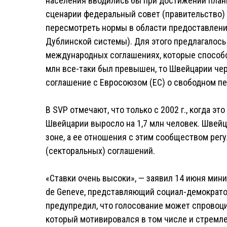
населения вводились бы при достижении планки
сценарии федеральный совет (правительство)
пересмотреть нормы в области предоставлени
Дублинской системы). Для этого предлагалось
международных соглашениях, которые способст
млн все-таки был превышен, то Швейцарии чер
соглашение с Евросоюзом (ЕС) о свободном п
В SVP отмечают, что только с 2002 г., когда эт
Швейцарии выросло на 1,7 млн человек. Швейца
зоне, а ее отношения с этим сообществом рег
(секторальных) соглашений.
«Ставки очень высоки», — заявил 14 июня мини
de Geneve, представляющий социал-демократов
предупредил, что голосование может спровоци
который мотивировался в том числе и стремл