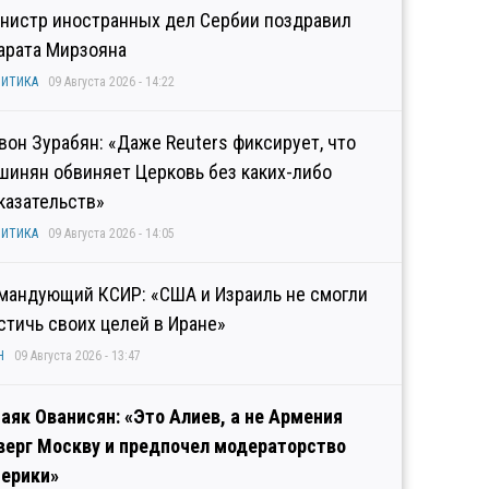
нистр иностранных дел Сербии поздравил
арата Мирзояна
ИТИКА
09 Августа 2026 - 14:22
вон Зурабян: «Даже Reuters фиксирует, что
шинян обвиняет Церковь без каких-либо
казательств»
ИТИКА
09 Августа 2026 - 14:05
мандующий КСИР: «США и Израиль не смогли
стичь своих целей в Иране»
Н
09 Августа 2026 - 13:47
аяк Ованисян: «Это Алиев, а не Армения
верг Москву и предпочел модераторство
ерики»