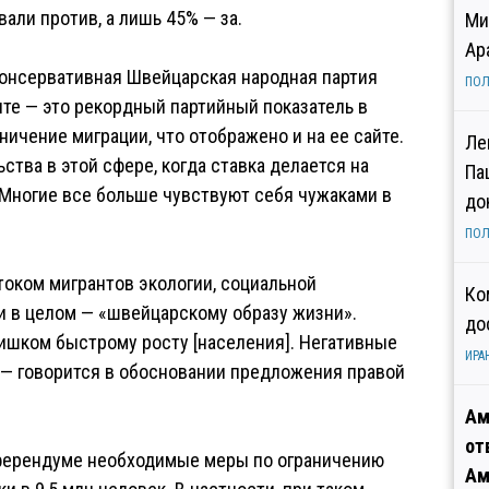
али против, а лишь 45% — за.
Ми
Ар
онсервативная Швейцарская народная партия
ПОЛ
менте — это рекордный партийный показатель в
аничение миграции, что отображено и на ее сайте.
Ле
ьства в этой сфере, когда ставка делается на
Па
«Многие все больше чувствуют себя чужаками в
до
ПОЛ
током мигрантов экологии, социальной
Ко
и в целом — «швейцарскому образу жизни».
до
ишком быстрому росту [населения]. Негативные
ИРА
 — говорится в обосновании предложения правой
Ам
от
референдуме необходимые меры по ограничению
Ам