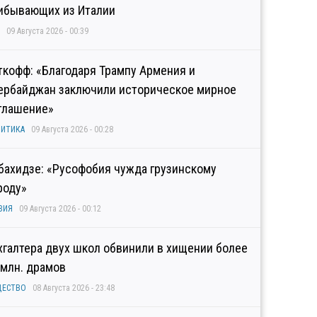
ибывающих из Италии
09 Августа 2026 - 00:39
ткофф: «Благодаря Трампу Армения и
ербайджан заключили историческое мирное
глашение»
ИТИКА
09 Августа 2026 - 00:28
бахидзе: «Русофобия чужда грузинскому
роду»
ЗИЯ
09 Августа 2026 - 00:12
хгалтера двух школ обвинили в хищении более
 млн. драмов
ЩЕСТВО
08 Августа 2026 - 23:48