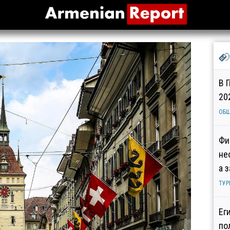
В 
20
ОБ
Фи
не
а 
ТУР
Ег
по