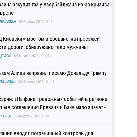
раина закупит газ у Азербайджана из-за кризиса
Европе
РБАЙДЖАН
09 Августа 2026 - 01:34
д Киевским мостом в Ереване, на проезжей
сти дороги, обнаружено тело мужчины
ЩЕСТВО
09 Августа 2026 - 01:28
ьхам Алиев направил письмо Дональду Трампу
РБАЙДЖАН
09 Августа 2026 - 01:17
карян: «На фоне тревожных событий в регионе
тные соглашения Еревана и Баку мало значат»
ИТИКА
09 Августа 2026 - 00:59
пания вводит пограничный контроль для