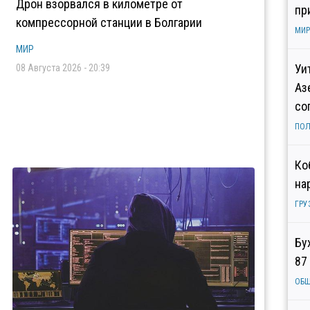
Дрон взорвался в километре от
пр
компрессорной станции в Болгарии
МИР
МИР
Уи
08 Августа 2026 - 20:39
Аз
со
ПОЛ
Ко
на
ГРУ
Бу
87
ОБ