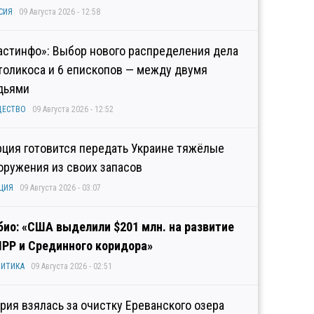
СИЯ
09 Августа 2026 - 12:58
астинфо»: Выбор нового распределения дела
толикоса и 6 епископов — между двумя
дьями
ЩЕСТВО
09 Августа 2026 - 12:52
рция готовится передать Украине тяжёлые
оружения из своих запасов
ЦИЯ
09 Августа 2026 - 03:07
био: «США выделили $201 млн. на развитие
IPP и Срединного коридора»
ИТИКА
09 Августа 2026 - 02:51
рия взялась за очистку Ереванского озера