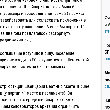
 в 9,5 млн человек. В частности, при таком
ПОЛ
 и парламент Швейцарии должны были бы
я убежища и воссоединения семей (в рамках
Фи
 задействовать или согласовать исключения в
и 
вуют росту населения. А если бы порог в 10
ТУР
ез два года предлагалось расторгнуть
ередвижении лиц.
Тр
БП
о соглашение вступило в силу, население
рия не входит в ЕС, но участвует в Шенгенской
РОС
улируются системой билатеральных
Ма
че
стр юстиции Швейцарии Беат Янс газете Tribune
ОБ
 (у партии 41 место в парламенте). Он
ровать нечто вроде швейцарского Brexit,
Па
ением консерваторов Британии ограничить
по