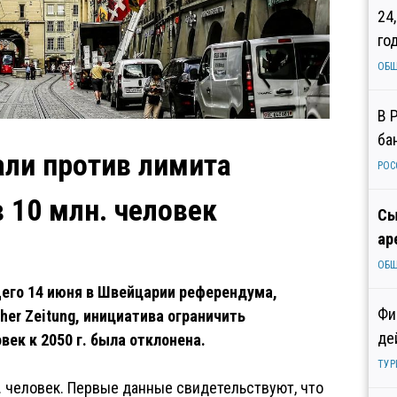
24
го
ОБ
В 
ба
ли против лимита
РОС
 10 млн. человек
Сы
ар
ОБ
его 14 июня в Швейцарии референдума,
Фи
her Zeitung, инициатива ограничить
де
век к 2050 г. была отклонена.
ТУР
. человек. Первые данные свидетельствуют, что