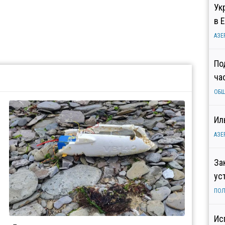
Ук
в 
АЗЕ
По
ча
ОБ
Ил
АЗЕ
За
ус
ПОЛ
Ис