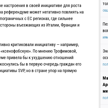
то
е настроения в своей инициативе для роста
ОБ
 на референдуме может негативно повлиять на
пограничных с ЕС регионах, где сильнее
Пе
 стороны въезжающих из Италии, Франции и
во
ИРА
тивно критиковали инициативу — например,
к «ксенофобскую». По мнению Трофимовой,
Эк
уме привела бы к ухудшению отношений
ос
 коснулись бы в первую очередь граждан его
ПОЛ
ициативы SVP, но в стране упор на прямую
Ма
Ар
ми
ПОЛ