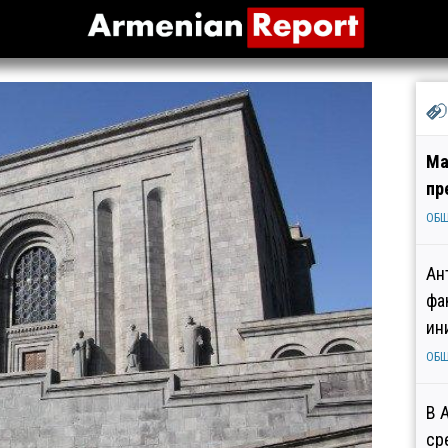
Ма
пр
ОБ
Ан
фа
ин
ОБ
В 
ср