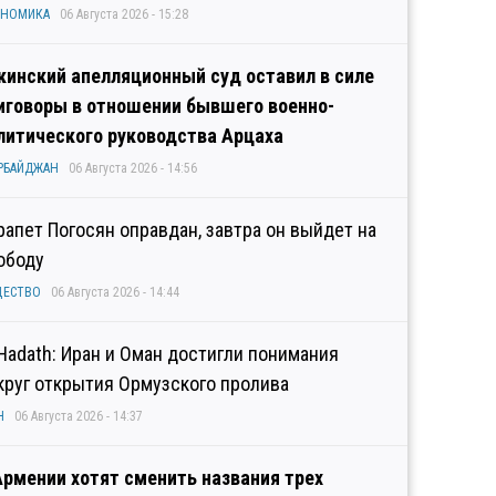
ОНОМИКА
06 Августа 2026 - 15:28
кинский апелляционный суд оставил в силе
иговоры в отношении бывшего военно-
литического руководства Арцаха
РБАЙДЖАН
06 Августа 2026 - 14:56
рапет Погосян оправдан, завтра он выйдет на
ободу
ЩЕСТВО
06 Августа 2026 - 14:44
 Hadath: Иран и Оман достигли понимания
круг открытия Ормузского пролива
Н
06 Августа 2026 - 14:37
Армении хотят сменить названия трех