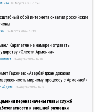
ИТИКА
06 Августа 2026 - 16:46
сштабный сбой интернета охватил российские
гионы
СИЯ
06 Августа 2026 - 16:13
мвел Карапетян не намерен отдавать
сударству «Элсети Армении»
ОНОМИКА
06 Августа 2026 - 16:10
кмет Гаджиев: «Азербайджан доказал
иверженность мирному процессу с Арменией»
РБАЙДЖАН
06 Августа 2026 - 16:02
Армении переназначены главы служб
цбезопасности и внешней разведки