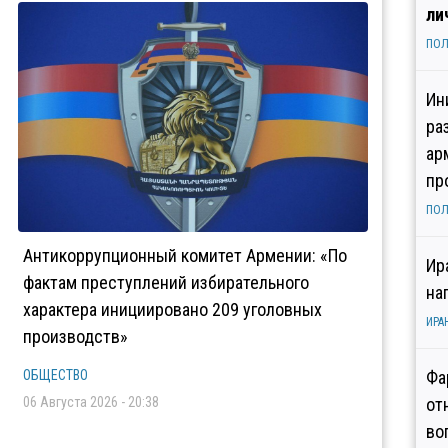
ли
ПОЛ
Ин
ра
ар
пр
ПОЛ
Антикоррупционный комитет Армении: «По
Ир
фактам преступлений избирательного
на
характера инициировано 209 уголовных
ИРА
производств»
ОБЩЕСТВО
Фа
06 Августа 2026 - 20:38
от
во