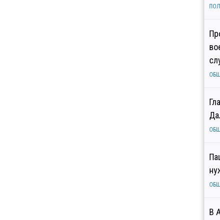
ПОЛ
Пр
во
сл
ОБ
Гл
Да
ОБ
Па
ну
ОБ
В 