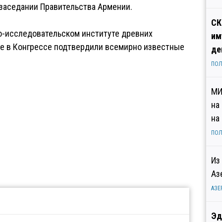
заседании Правительства Армении.
СК
о-исследовательском институте древних
им
ие в Конгрессе подтвердили всемирно известные
де
ПОЛ
МИ
на
на
ПОЛ
Из
Аз
АЗЕ
Эд