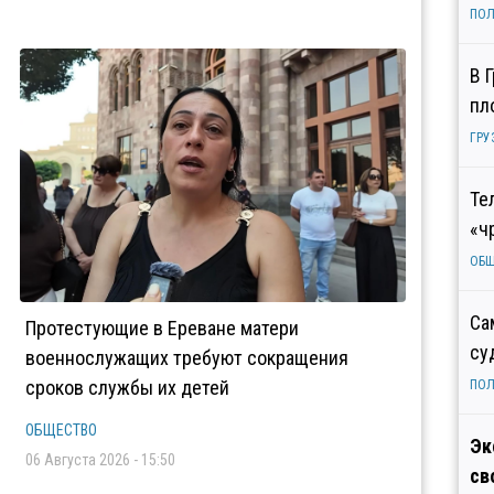
ПОЛ
В 
пл
ГРУ
Те
«ч
ОБ
Са
Протестующие в Ереване матери
су
военнослужащих требуют сокращения
сроков службы их детей
ПОЛ
ОБЩЕСТВО
Эк
06 Августа 2026 - 15:50
св