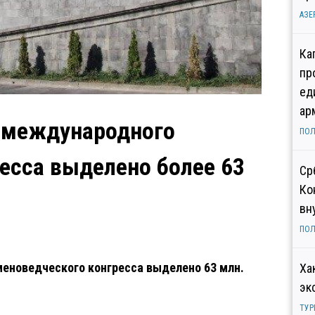
АЗЕ
Ка
пр
ед
ар
о международного
ПОЛ
есса выделено более 63
Ср
Ко
вн
ПОЛ
еноведческого конгресса выделено 63 млн.
Ха
эк
ТУР