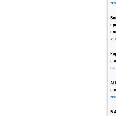
ЭК
Ба
пр
по
АЗЕ
Ка
св
ОБ
Al
во
ИРА
В 