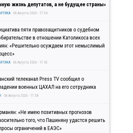
чную жизнь депутатов, а не будущее страны»
ИТИКА
06 Августа 2026 - 17:54
ициатива пяти правозащитников о судебном
збирательстве в отношении Католикоса всех
мян: «Решительно осуждаем этот немыслимый
оцесс»
ИТИКА
06 Августа 2026 - 17:42
анский телеканал Press TV сообщил о
падении военных ЦАХАЛ на его сотрудника
Н
06 Августа 2026 - 17:38
рманян: «Не имею позитивных прогнозов
носительно того, что Пашиняну удастся решить
просы ограничений в ЕАЭС»