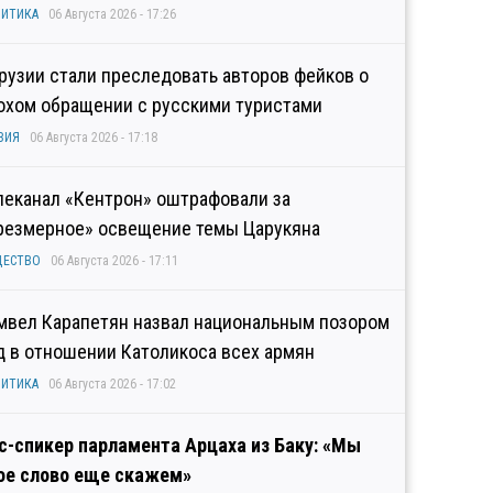
ИТИКА
06 Августа 2026 - 17:26
Грузии стали преследовать авторов фейков о
охом обращении с русскими туристами
ЗИЯ
06 Августа 2026 - 17:18
леканал «Кентрон» оштрафовали за
резмерное» освещение темы Царукяна
ЩЕСТВО
06 Августа 2026 - 17:11
мвел Карапетян назвал национальным позором
д в отношении Католикоса всех армян
ИТИКА
06 Августа 2026 - 17:02
с-спикер парламента Арцаха из Баку: «Мы
ое слово еще скажем»