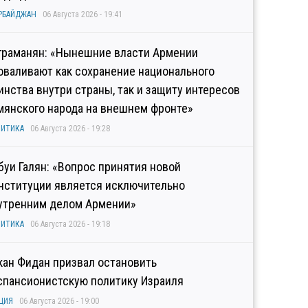
РБАЙДЖАН
06 Августа 2026 - 19:41
граманян: «Нынешние власти Армении
оваливают как сохранение национального
инства внутри страны, так и защиту интересов
мянского народа на внешнем фронте»
ИТИКА
06 Августа 2026 - 19:28
буи Галян: «Вопрос принятия новой
нституции является исключительно
утренним делом Армении»
ИТИКА
06 Августа 2026 - 19:18
кан Фидан призвал остановить
спансионистскую политику Израиля
ЦИЯ
06 Августа 2026 - 19:00