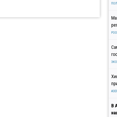
ПОЛ
Ма
ре
РОС
Са
го
ЭК
Хи
пр
АЗЕ
В 
на