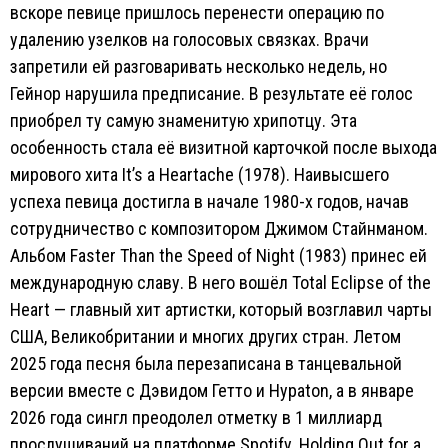
вскоре певице пришлось перенести операцию по
удалению узелков на голосовых связках. Врачи
запретили ей разговаривать несколько недель, но
Гейнор нарушила предписание. В результате её голос
приобрел ту самую знаменитую хрипотцу. Эта
особенность стала её визитной карточкой после выхода
мирового хита It’s a Heartache (1978). Наивысшего
успеха певица достигла в начале 1980-х годов, начав
сотрудничество с композитором Джимом Стайнманом.
Альбом Faster Than the Speed of Night (1983) принес ей
международную славу. В него вошёл Total Eclipse of the
Heart — главный хит артистки, который возглавил чарты
США, Великобритании и многих других стран. Летом
2025 года песня была перезаписана в танцевальной
версии вместе с Дэвидом Гетто и Hypaton, а в январе
2026 года сингл преодолел отметку в 1 миллиард
прослушиваний на платформе Spotify. Holding Out for a