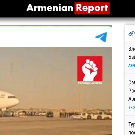
Вл
Ба
АЗЕ
Са
Ро
Ар
ЭК
Ту
по