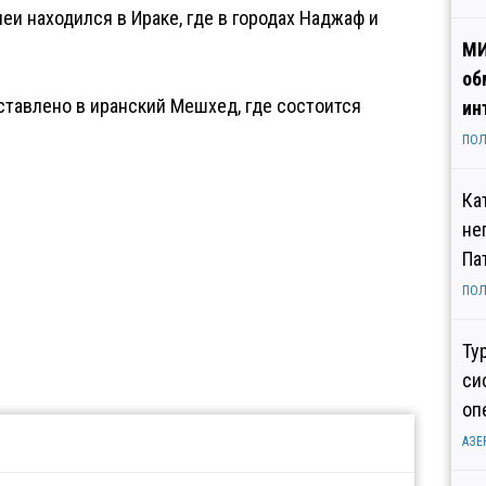
еи находился в Ираке, где в городах Наджаф и
МИ
об
тавлено в иранский Мешхед, где состоится
ин
ПОЛ
Ка
не
Па
ПОЛ
Ту
си
оп
АЗЕ