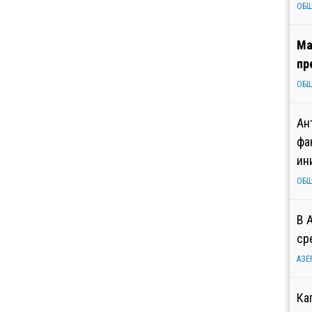
ОБ
Ма
пр
ОБ
Ан
фа
ин
ОБ
В 
ср
АЗЕ
Ка