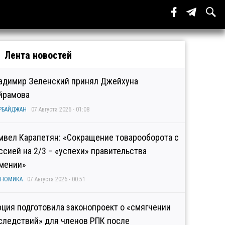
Лента новостей
адимир Зеленский принял Джейхуна
йрамова
РБАЙДЖАН
07 Августа 2026 - 01:08
мвел Карапетян: «Сокращение товарооборота с
ссией на 2/3 – «успехи» правительства
мении»
ОНОМИКА
07 Августа 2026 - 00:51
рция подготовила законопроект о «смягчении
следствий» для членов РПК после