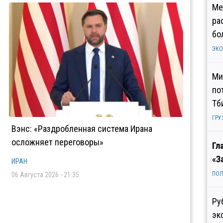
Ме
ра
бо
ЭК
Ми
по
Тб
ГРУ
Вэнс: «Раздробленная система Ирана
осложняет переговоры»
Гл
«З
ИРАН
ПОЛ
06 Августа 2026 - 21:35
Ру
эк