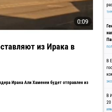
ра
ТУР
Ге
на
Па
оставляют из Ирака в
ПОЛ
В 
го
ко
лидера Ирана Али Хаменеи будет отправлен из
ЭК
В 
20
ИРА