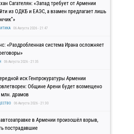
хан Сагателян: «Запад требует от Армении
йти из ОДКБ и ЕАЭС, а взамен предлагает лишь
ончик"»
ИТИКА
06 Августа 2026 - 21:47
нс: «Раздробленная система Ирана осложняет
реговоры»
Н
06 Августа 2026 - 21:35
ередной иск Генпрокуратуры Армении
овлетворен: Общине Арени будет возмещено
2 млн. драмов
ЩЕСТВО
06 Августа 2026 - 21:30
 автозаправке в Армении произошёл взрыв,
ть пострадавшие