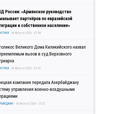
Д России: «Армянское руководство
манывает партнёров по евразийской
теграции и собственное население»
ИТИКА
06 Августа 2026 - 23:48
толикос Великого Дома Киликийского назвал
приемлемым вызов в суд Верховного
триарха
ИТИКА
06 Августа 2026 - 23:33
рецкая компания передала Азербайджану
стему управления военно-воздушными
ерациями
РБАЙДЖАН
06 Августа 2026 - 23:22