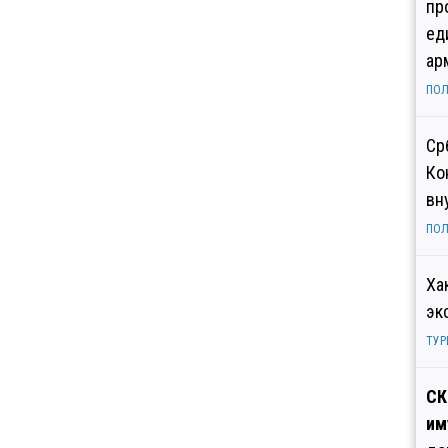
пр
ед
ар
ПОЛ
Ср
Ко
вн
ПОЛ
Ха
эк
ТУР
СК
им