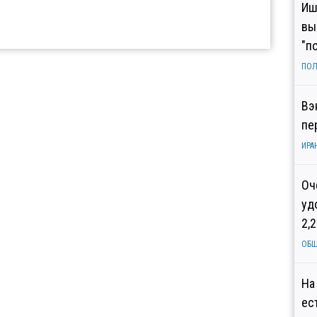
Иш
вы
"п
ПОЛ
Вэ
пе
ИРА
Оч
уд
2,
ОБ
На
ес