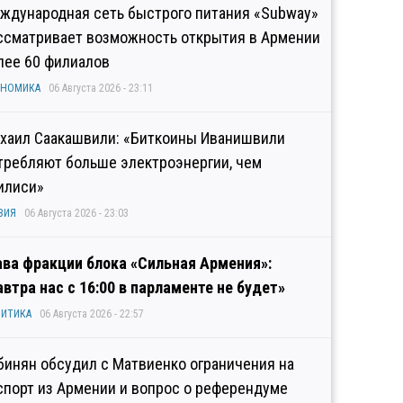
ждународная сеть быстрого питания «Subway»
ссматривает возможность открытия в Армении
лее 60 филиалов
ОНОМИКА
06 Августа 2026 - 23:11
хаил Саакашвили: «Биткоины Иванишвили
требляют больше электроэнергии, чем
илиси»
ЗИЯ
06 Августа 2026 - 23:03
ава фракции блока «Сильная Армения»:
автра нас с 16:00 в парламенте не будет»
ИТИКА
06 Августа 2026 - 22:57
бинян обсудил с Матвиенко ограничения на
спорт из Армении и вопрос о референдуме