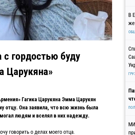
В 
же
ОБ
Сп
а с гордостью буду
Са
Ук
ка Царукяна»
ГРУ
Па
чт
рмения» Гагика Царукяна Эмма Царукян
у отцу. Она заявила, что всю жизнь была
ПОЛ
омогал людям и вселял в них надежду.
МИ
очу говорить о делах моего отца.
пр