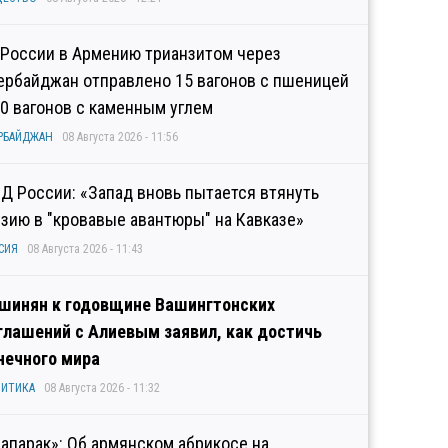
 России в Армению трианзитом через
ербайджан отправлено 15 вагонов с пшеницей
10 вагонов с каменным углем
РБАЙДЖАН
08 Августа 2026 - 11:56
Д России: «Запад вновь пытается втянуть
узию в "кровавые авантюры" на Кавказе»
СИЯ
08 Августа 2026 - 11:43
шинян к годовщине Вашингтонских
глашений с Алиевым заявил, как достичь
нечного мира
ИТИКА
08 Августа 2026 - 11:32
рапарак»: Об армянском абрикосе на