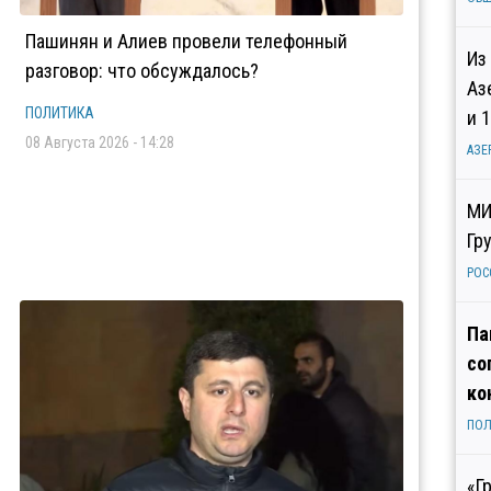
Пашинян и Алиев провели телефонный
Из
разговор: что обсуждалось?
Аз
ПОЛИТИКА
и 
08 Августа 2026 - 14:28
АЗЕ
МИ
Гр
РОС
Па
со
ко
ПОЛ
«Г