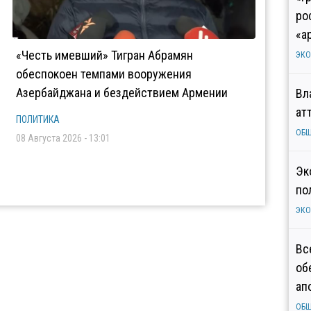
ро
«а
«Честь имевший» Тигран Абрамян
ЭК
обеспокоен темпами вооружения
Азербайджана и бездействием Армении
Вл
ат
ПОЛИТИКА
ОБ
08 Августа 2026 - 13:01
Эк
по
ЭК
Вс
об
ап
ОБ