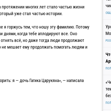
чи
а протяжении многих лет стало частью жизни
который уже стал частью истории.
ОБ
Ур
ше я горжусь тем, что ношу эту фамилию. Потому
Мо
ми днями, когда тебе аплодируют все. Оно
 отнять всё, но даже тогда люди продолжают
РОС
то не мешает ему продолжать помогать людям и
Чт
Ар
ПОЛ
орить: я — дочь Гагика Царукяна», — написала
«Ч
те
бе
ПОЛ