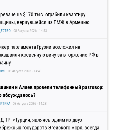
Ереване на $170 тыс. ограбили квартиру
нщины, вернувшейся на ПМЖ в Армению
ЩЕСТВО
08 Августа 2026 - 14:53
икер парламента Грузии возложил на
акашвили косвенную вину за вторжение РФ в
раину
ЗИЯ
08 Августа 2026 - 14:43
шинян и Алиев провели телефонный разговор:
о обсуждалось?
ИТИКА
08 Августа 2026 - 14:28
Д ТР: «Турция, являясь одним из двух
ибрежных государств Эгейского моря, всегда