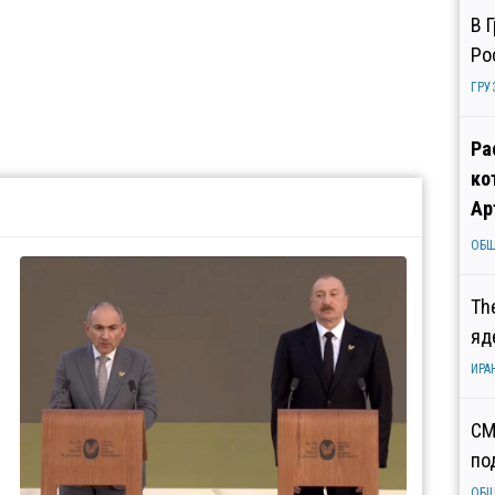
В 
Ро
ГРУ
Ра
ко
Ар
ОБ
Th
яд
ИРА
СМ
по
ОБ