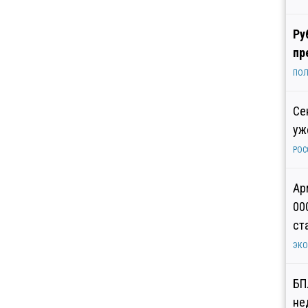
Ру
пр
ПОЛ
Се
уж
РОС
Ар
00
ст
ЭК
БП
не