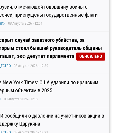
Грузии, отмечающей годовщину войны с
ссией, приспущены государственные флаги
ЗИЯ
08 Августа 2026 - 12:51
скрыт случай заказного убийства, за
торым стоял бывший руководитель общины
ташат, экс-депутат парламента
ОБНОВЛЕНО
ЩЕСТВО
08 Августа 2026 - 12:39
e New York Times: США ударили по иранским
ерным объектам в 2025
Н
08 Августа 2026 - 12:32
И сообщили о давлении на участников акций в
ддержку Царукяна
ЩЕСТВО
08 Августа 2026 - 12:21