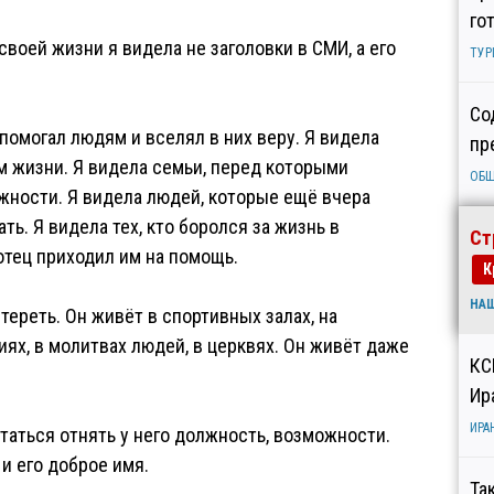
го
своей жизни я видела не заголовки в СМИ, а его
ТУР
Со
 помогал людям и вселял в них веру. Я видела
пр
м жизни. Я видела семьи, перед которыми
ОБ
жности. Я видела людей, которые ещё вчера
ть. Я видела тех, кто боролся за жизнь в
Ст
 отец приходил им на помощь.
К
НА
тереть. Он живёт в спортивных залах, на
ях, в молитвах людей, в церквях. Он живёт даже
КС
Ир
ИРА
аться отнять у него должность, возможности.
 и его доброе имя.
Та