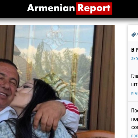
В 
ЭК
Гл
шт
ИРА
По
по
со
ПОЛ