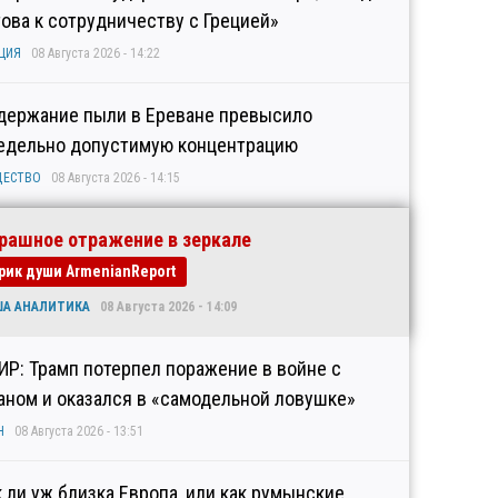
това к сотрудничеству с Грецией»
ЦИЯ
08 Августа 2026 - 14:22
держание пыли в Ереване превысило
едельно допустимую концентрацию
ЩЕСТВО
08 Августа 2026 - 14:15
рашное отражение в зеркале
рик души ArmenianReport
ША АНАЛИТИКА
08 Августа 2026 - 14:09
ИР: Трамп потерпел поражение в войне с
аном и оказался в «самодельной ловушке»
Н
08 Августа 2026 - 13:51
к ли уж близка Европа, или как румынские