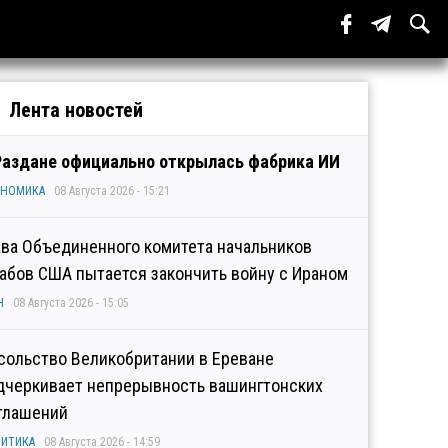
Лента новостей
Раздане официально открылась фабрика ИИ
ОНОМИКА
08 Августа 2026 - 15:21
ава Объединенного комитета начальников
абов США пытается закончить войну с Ираном
Н
08 Августа 2026 - 15:05
сольство Великобритании в Ереване
дчеркивает непрерывность вашингтонских
глашений
ИТИКА
08 Августа 2026 - 14:59