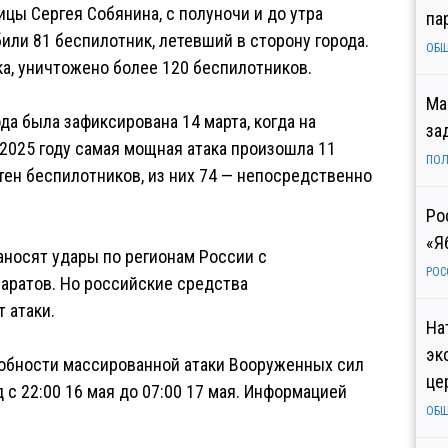
ицы Сергея Собянина, с полуночи и до утра
па
ли 81 беспилотник, летевший в сторону города.
ОБ
ка, уничтожено более 120 беспилотников.
Ма
да была зафиксирована 14 марта, когда на
за
 2025 году самая мощная атака произошла 11
ПОЛ
тен беспилотников, из них 74 — непосредственно
Ро
«Я
аносят удары по регионам России с
РОС
аратов. Но российские средства
 атаки.
На
эк
обности массированной атаки Вооруженных сил
це
 с 22:00 16 мая до 07:00 17 мая. Информацией
ОБ