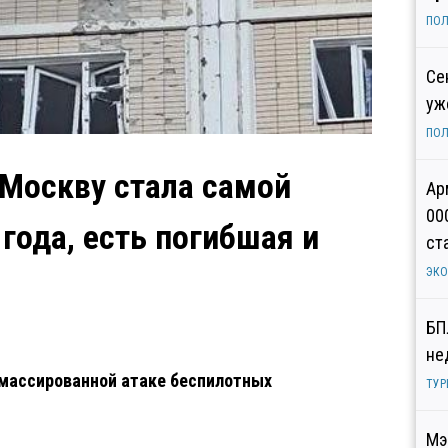
ПОЛ
Се
уж
ПОЛ
 Москву стала самой
Ар
00
года, есть погибшая и
ст
ЭК
БП
не
массированной атаке беспилотных
ТУР
Мэ