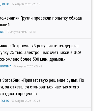
ЩЕСТВО
07 Августа 2026 - 23:15
моженники Грузии пресекли попытку обхода
нкций
ЗИЯ
07 Августа 2026 - 23:10
манос Петросян: «В результате тендера на
купку 25 тыс. электронных счетчиков в ЭСА
кономлено более 500 млн. драмов»
ОНОМИКА
07 Августа 2026 - 22:42
а Зограбян: «Приветствую решение судьи. По
ти, он отказался становиться частью этого
стыдного процесса»
ЩЕСТВО
07 Августа 2026 - 22:25