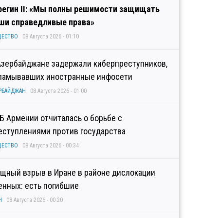
регин II: «Мы полны решимости защищать
ши справедливые права»
ЩЕСТВО
08 Августа 2026 - 01:10
Азербайджане задержали киберпреступников,
ламывавших иностранные инфосети
РБАЙДЖАН
08 Августа 2026 - 01:00
Б Армении отчиталась о борьбе с
еступлениями против государства
ЩЕСТВО
08 Августа 2026 - 00:34
щный взрыв в Иране в районе дислокации
енных: есть погибшие
Н
08 Августа 2026 - 00:20