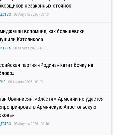
рковщиков незаконных стоянок
ЩЕСТВО
08 Августа 2026 - 03:13
миджанян вспомнил, как большевики
душили Католикоса
ИТИКА
08 Августа 2026 - 03:08
ссийская партия «Родина» катит бочку на
блоко»
СИЯ
08 Августа 2026 - 03:02
тан Ованнисян: «Властям Армении не удастся
спроприировать Армянскую Апостольскую
рковь»
ЩЕСТВО
08 Августа 2026 - 02:46