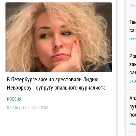
ОБ
Та
са
ГРУ
Ро
за
сэ
В Петербурге заочно арестовали Лидию
ЭК
Невзорову - супругу опального журналиста
Ар
РОССИЯ
су
07 Августа 2026 - 19:32
по
ОБ