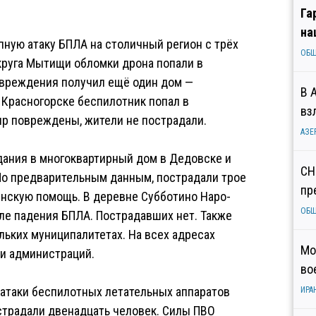
Га
на
пную атаку БПЛА на столичный регион с трёх
ОБ
округа Мытищи обломки дрона попали в
овреждения получил ещё один дом —
В 
 Красногорске беспилотник попал в
вз
ир повреждены, жители не пострадали.
АЗЕ
дания в многоквартирный дом в Дедовске и
СН
По предварительным данным, пострадали трое
пр
нскую помощь. В деревне Субботино Наро-
ОБ
ле падения БПЛА. Пострадавших нет. Также
ьких муниципалитетах. На всех адресах
Мо
 и администраций.
во
 атаки беспилотных летательных аппаратов
ИРА
страдали двенадцать человек. Силы ПВО