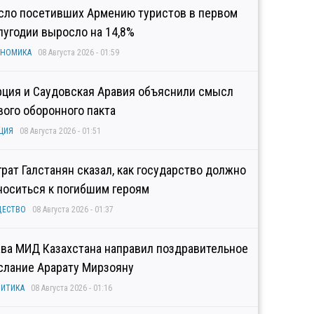
сло посетивших Армению туристов в первом
лугодии выросло на 14,8%
ОНОМИКА
08 Августа 2026 - 01:59
рция и Саудовская Аравия объяснили смысл
вого оборонного пакта
ЦИЯ
08 Августа 2026 - 01:51
грат Галстанян сказал, как государство должно
носиться к погибшим героям
ЩЕСТВО
08 Августа 2026 - 01:37
ава МИД Казахстана направил поздравительное
слание Арарату Мирзояну
ИТИКА
08 Августа 2026 - 01:16