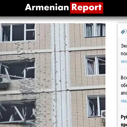
Эк
по
ЭК
Вс
об
ап
ОБ
Ру
пр