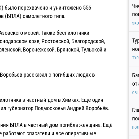
Чи
) было перехвачено и уничтожено 556
по
в (БПЛА) самолетного типа.
ЭК
 Азовского морей. Также беспилотники
Ту
снодарском крае, Ростовской, Белгородской,
но
оленской, Воронежской, Брянской, Тульской и
ТУР
Воробьев рассказал о погибших людях в
Ба
от
ОБ
илотника в частный дом в Химках. Ещё один
щил губернатор Подмосковья Андрей Воробьёв.
Гл
по
дания БПЛА в частный дом погибла женщина. Ещё
ПОЛ
те работают спасатели и все оперативные