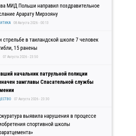
ава МИД Польши направил поздравительное
слание Арарату Мирзояну
ИТИКА
08 Августа 2026 - 00:13
и стрельбе в таиландской школе 7 человек
гибли, 15 ранены
07 Августа 2026 - 23:50
вший начальник патрульной полиции
значен замглавы Спасательной службы
мении
ЩЕСТВО
07 Августа 2026 - 23:30
окуратура выявила нарушения в процессе
иобретения спортивной школы
раратцемента»