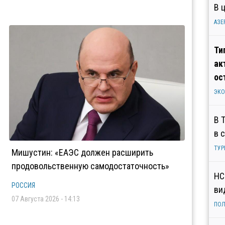
В 
АЗЕ
Ти
ак
ос
ЭК
В 
в 
ТУР
Мишустин: «ЕАЭС должен расширить
продовольственную самодостаточность»
НС
РОССИЯ
ви
07 Августа 2026 - 14:13
ПОЛ