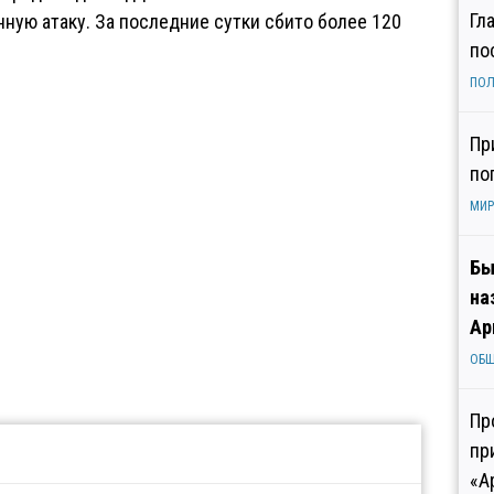
Гл
ую атаку. За последние сутки сбито более 120
по
ПОЛ
Пр
по
МИР
Бы
на
Ар
ОБ
Пр
пр
«А