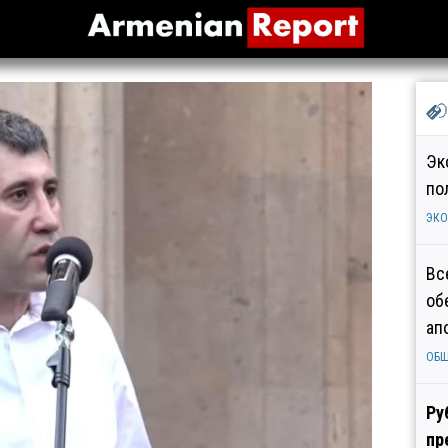
Эк
по
ЭК
Вс
об
ап
ОБ
Ру
пр