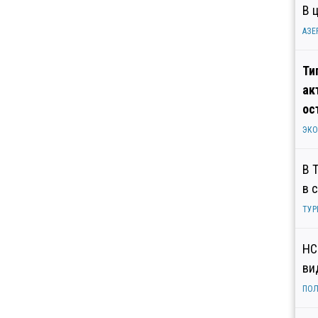
В 
АЗЕ
Ти
ак
ос
ЭК
В 
в 
ТУР
НС
ви
ПОЛ