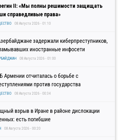
регин II: «Мы полны решимости защищать
ши справедливые права»
ЩЕСТВО
08 Августа 2026 - 01:10
Азербайджане задержали киберпреступников,
ламывавших иностранные инфосети
РБАЙДЖАН
08 Августа 2026 - 01:00
Б Армении отчиталась о борьбе с
еступлениями против государства
ЩЕСТВО
08 Августа 2026 - 00:34
щный взрыв в Иране в районе дислокации
енных: есть погибшие
Н
08 Августа 2026 - 00:20