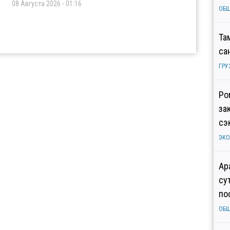
08 Августа 2026 - 01:16
ОБ
Та
са
ГРУ
Ро
за
сэ
ЭК
Ар
су
по
ОБ