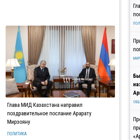
Гл
по
ПОЛ
Пр
по
МИР
Бы
на
Ар
ОБ
Глава МИД Казахстана направил
поздравительное послание Арарату
Пр
Мирзояну
пр
ПОЛИТИКА
«А