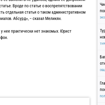
Чи
 статье. Вроде по статье о воспрепятствовании
по
сть отдельная статья о таком административном
иалов. Абсурд», – сказал Меликян.
ЭК
Ту
 у нее практически нет знакомых. Юрист
но
ефон.
ТУР
Ба
от
ОБ
Гл
по
ПОЛ