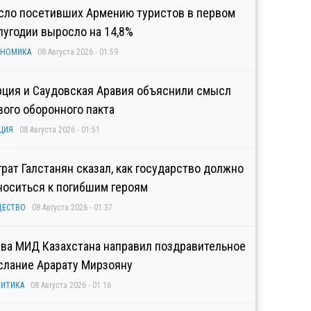
сло посетивших Армению туристов в первом
лугодии выросло на 14,8%
ОНОМИКА
08 Августа 2026 - 01:59
рция и Саудовская Аравия объяснили смысл
вого оборонного пакта
ЦИЯ
08 Августа 2026 - 01:51
грат Галстанян сказал, как государство должно
носиться к погибшим героям
ЩЕСТВО
08 Августа 2026 - 01:37
ава МИД Казахстана направил поздравительное
слание Арарату Мирзояну
ИТИКА
08 Августа 2026 - 01:16