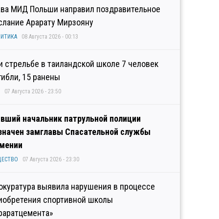
ава МИД Польши направил поздравительное
слание Арарату Мирзояну
ИТИКА
08 Августа 2026 - 00:13
и стрельбе в таиландской школе 7 человек
гибли, 15 ранены
07 Августа 2026 - 23:50
вший начальник патрульной полиции
значен замглавы Спасательной службы
мении
ЩЕСТВО
07 Августа 2026 - 23:30
окуратура выявила нарушения в процессе
иобретения спортивной школы
раратцемента»