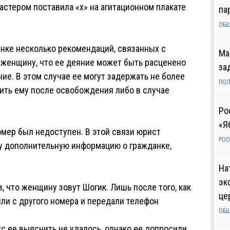
мастером поставила «х» на агитационном плакате
па
ОБ
анке несколько рекомендаций, связанных с
Ма
женщину, что ее деяние может быть расценено
за
е. В этом случае ее могут задержать не более
ПОЛ
нить ему после освобождения либо в случае
Ро
«Я
номер был недоступен. В этой связи юрист
РОС
у дополнительную информацию о гражданке,
На
эк
 что женщину зовут Шогик. Лишь после того, как
це
ли с другого номера и передали телефон
ОБ
ус ее выяснить не удалось, однако ее допросили