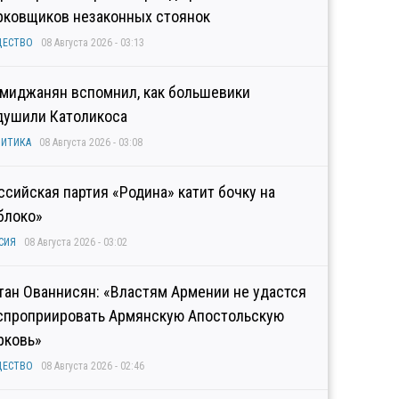
рковщиков незаконных стоянок
ЩЕСТВО
08 Августа 2026 - 03:13
миджанян вспомнил, как большевики
душили Католикоса
ИТИКА
08 Августа 2026 - 03:08
ссийская партия «Родина» катит бочку на
блоко»
СИЯ
08 Августа 2026 - 03:02
тан Ованнисян: «Властям Армении не удастся
спроприировать Армянскую Апостольскую
рковь»
ЩЕСТВО
08 Августа 2026 - 02:46