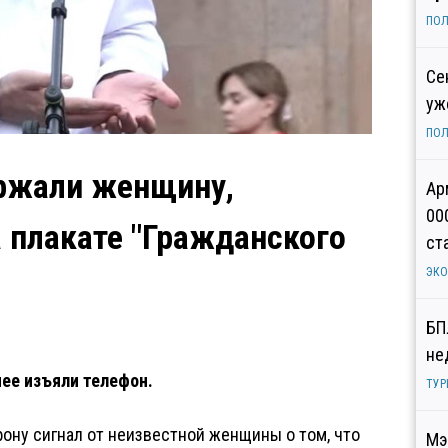
ПОЛ
Се
уж
ПОЛ
ержали женщину,
Ар
00
 плакате "Гражданского
ст
ЭК
БП
не
ее изъяли телефон.
ТУР
ону сигнал от неизвестной женщины о том, что
Мэ