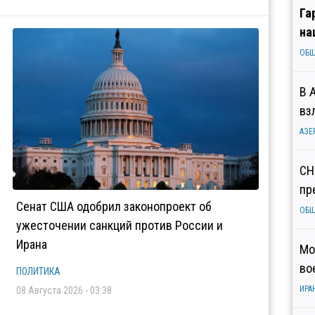
Га
на
ОБ
В 
вз
АЗЕ
СН
пр
Сенат США одобрил законопроект об
ОБ
ужесточении санкций против России и
Ирана
Мо
во
ПОЛИТИКА
ИРА
08 Августа 2026 - 03:38