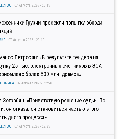
ЩЕСТВО
07 Августа 2026 - 23:15
моженники Грузии пресекли попытку обхода
нкций
ЗИЯ
07 Августа 2026 - 23:10
манос Петросян: «В результате тендера на
купку 25 тыс. электронных счетчиков в ЭСА
кономлено более 500 млн. драмов»
ОНОМИКА
07 Августа 2026 - 22:42
а Зограбян: «Приветствую решение судьи. По
ти, он отказался становиться частью этого
стыдного процесса»
ЩЕСТВО
07 Августа 2026 - 22:25