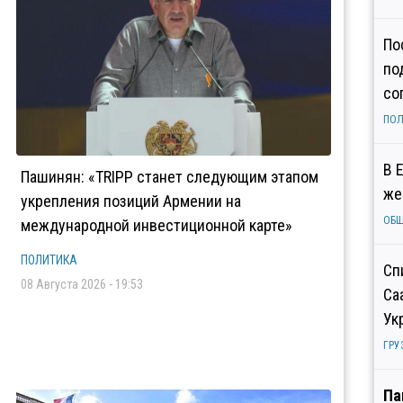
По
по
со
ПОЛ
В 
Пашинян: «TRIPP станет следующим этапом
же
укрепления позиций Армении на
ОБ
международной инвестиционной карте»
ПОЛИТИКА
Сп
08 Августа 2026 - 19:53
Са
Ук
ГРУ
Па