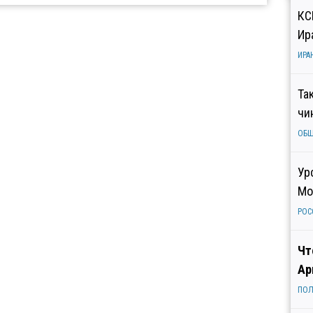
КС
Ир
ИРА
Та
чи
ОБ
Ур
Мо
РОС
Чт
Ар
ПОЛ