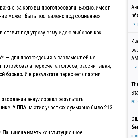
Ан
важно, за кого вы проголосовали. Важно, имеет
об
ение может быть поставлено под сомнение».
ТУР
в ставит под угрозу саму идею выборов как
Ки
ра
96% — для прохождения в парламент ей не
AM
ия потребовала пересчета голосов, рассчитывая,
ОБ
й барьер. И в результате пересчета партии
Th
St
 заседании аннулировал результаты
РОС
нике. У ППА на этих участках суммарно было 213
СШ
бе
ии Пашиняна иметь конституционное
ПОЛ