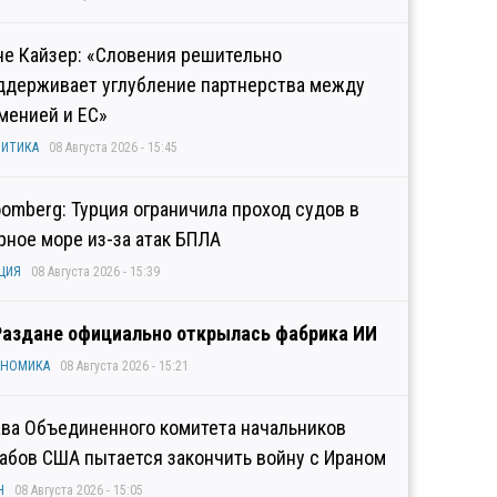
не Кайзер: «Словения решительно
ддерживает углубление партнерства между
менией и ЕС»
ИТИКА
08 Августа 2026 - 15:45
oomberg: Турция ограничила проход судов в
рное море из-за атак БПЛА
ЦИЯ
08 Августа 2026 - 15:39
Раздане официально открылась фабрика ИИ
ОНОМИКА
08 Августа 2026 - 15:21
ава Объединенного комитета начальников
абов США пытается закончить войну с Ираном
Н
08 Августа 2026 - 15:05