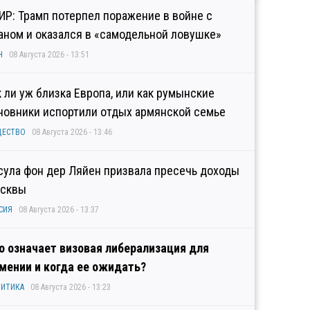
ИР: Трамп потерпел поражение в войне с
аном и оказался в «самодельной ловушке»
Н
08 Августа 2026 - 13:51
к ли уж близка Европа, или как румынские
новники испортили отдых армянской семье
ЩЕСТВО
08 Августа 2026 - 13:46
сула фон дер Ляйен призвала пресечь доходы
сквы
СИЯ
08 Августа 2026 - 13:37
о означает визовая либерализация для
мении и когда ее ожидать?
ИТИКА
08 Августа 2026 - 13:23