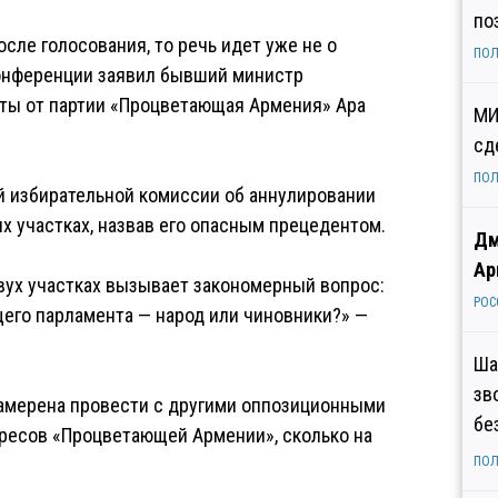
по
сле голосования, то речь идет уже не о
ПОЛ
-конференции заявил бывший министр
аты от партии «Процветающая Армения» Ара
МИ
сд
ПОЛ
й избирательной комиссии об аннулировании
х участках, назвав его опасным прецедентом.
Дм
Ар
вух участках вызывает закономерный вопрос:
РОС
щего парламента — народ или чиновники?» —
Ша
зв
 намерена провести с другими оппозиционными
бе
ересов «Процветающей Армении», сколько на
ПОЛ