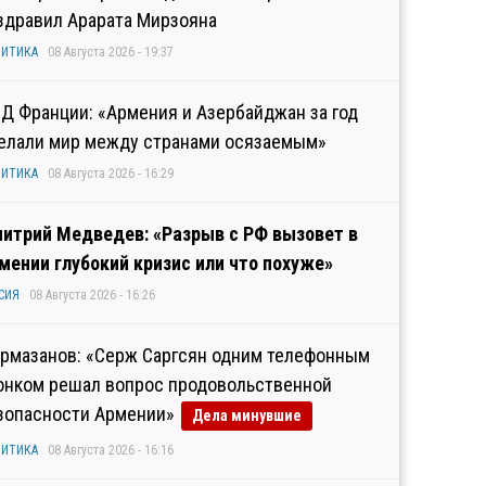
здравил Арарата Мирзояна
ИТИКА
08 Августа 2026 - 19:37
Д Франции: «Армения и Азербайджан за год
елали мир между странами осязаемым»
ИТИКА
08 Августа 2026 - 16:29
итрий Медведев: «Разрыв с РФ вызовет в
мении глубокий кризис или что похуже»
СИЯ
08 Августа 2026 - 16:26
рмазанов: «Серж Саргсян одним телефонным
онком решал вопрос продовольственной
зопасности Армении»
Дела минувшие
ИТИКА
08 Августа 2026 - 16:16