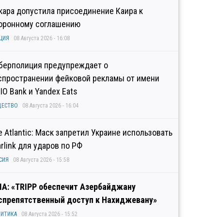
кара допустила присоединение Каира к
оронному соглашению
ЦИЯ
08 Августа 2026 - 16:08
берполиция предупреждает о
спространении фейковой рекламы от имени
IO Bank и Yandex Eats
ЩЕСТВО
08 Августа 2026 - 16:04
e Atlantic: Маск запретил Украине использовать
arlink для ударов по РФ
СИЯ
08 Августа 2026 - 15:58
А: «TRIPP обеспечит Азербайджану
спрепятственный доступ к Нахиджевану»
ИТИКА
08 Августа 2026 - 15:52