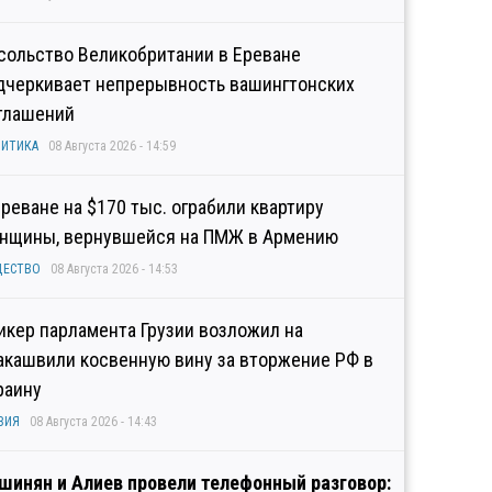
сольство Великобритании в Ереване
дчеркивает непрерывность вашингтонских
глашений
ИТИКА
08 Августа 2026 - 14:59
Ереване на $170 тыс. ограбили квартиру
нщины, вернувшейся на ПМЖ в Армению
ЩЕСТВО
08 Августа 2026 - 14:53
икер парламента Грузии возложил на
акашвили косвенную вину за вторжение РФ в
раину
ЗИЯ
08 Августа 2026 - 14:43
шинян и Алиев провели телефонный разговор: