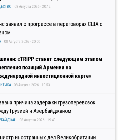
ЩЕСТВО
08 Августа 2026 - 20:12
нс заявил о прогрессе в переговорах США с
аном
Н
08 Августа 2026 - 20:06
шинян: «TRIPP станет следующим этапом
репления позиций Армении на
ждународной инвестиционной карте»
ИТИКА
08 Августа 2026 - 19:53
звана причина задержки грузоперевозок
жду Грузией и Азербайджаном
РБАЙДЖАН
08 Августа 2026 - 19:43
нистр иностранных дел Великобритании