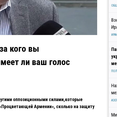
ОБ
Вэ
Ир
ИРА
за кого вы
Па
ук
имеет ли ваш голос
ме
ПОЛ
На
ме
другими оппозиционными силами,которые
АЗЕ
 «Процветающей Армении», сколько на защиту
Ми