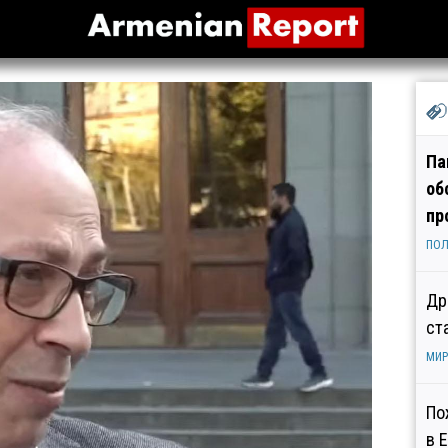
Па
об
пр
ПОЛ
Др
ст
МИР
По
в 