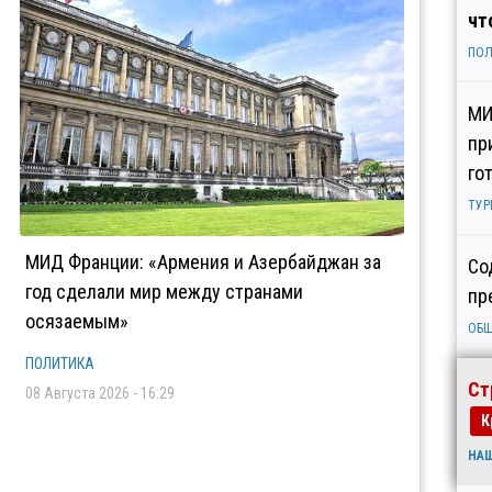
чт
ПОЛ
МИ
пр
го
ТУР
МИД Франции: «Армения и Азербайджан за
Со
год сделали мир между странами
пр
осязаемым»
ОБ
ПОЛИТИКА
Ст
08 Августа 2026 - 16:29
К
НА