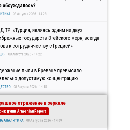
о обсуждалось?
ИТИКА
08 Августа 2026 - 14:28
Д ТР: «Турция, являясь одним из двух
ибрежных государств Эгейского моря, всегда
това к сотрудничеству с Грецией»
ЦИЯ
08 Августа 2026 - 14:22
держание пыли в Ереване превысило
едельно допустимую концентрацию
ЩЕСТВО
08 Августа 2026 - 14:15
рашное отражение в зеркале
рик души ArmenianReport
ША АНАЛИТИКА
08 Августа 2026 - 14:09