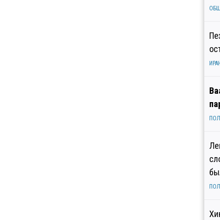
ОБ
Пе
ос
ИРА
Ва
па
ПОЛ
Ле
сл
бы
ПОЛ
Хи