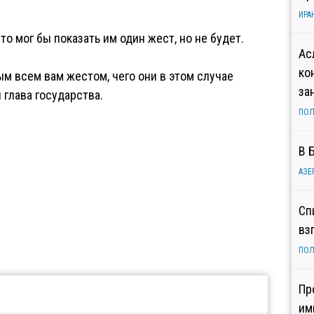
ИРА
то мог бы показать им один жест, но не будет.
Ас
ко
ым всем вам жестом, чего они в этом случае
за
 глава государства.
ПОЛ
В 
АЗЕ
Сп
вз
ПОЛ
Пр
им