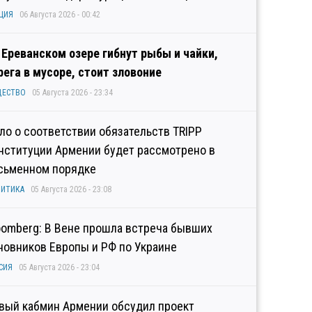
ЦИЯ
06 Августа 2026 - 00:42
 Ереванском озере гибнут рыбы и чайки,
рега в мусоре, стоит зловоние
ЩЕСТВО
05 Августа 2026 - 23:34
ло о соответствии обязательств TRIPP
нституции Армении будет рассмотрено в
сьменном порядке
ИТИКА
05 Августа 2026 - 23:08
oomberg: В Вене прошла встреча бывших
новников Европы и РФ по Украине
СИЯ
05 Августа 2026 - 23:04
вый кабмин Армении обсудил проект