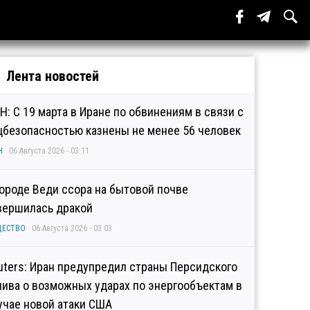
Лента новостей
Н: С 19 марта в Иране по обвинениям в связи с
цбезопасностью казнены не менее 56 человек
Н
06 Августа 2026 - 03:11
городе Веди ссора на бытовой почве
вершилась дракой
ЩЕСТВО
06 Августа 2026 - 03:03
uters: Иран предупредил страны Персидского
лива о возможных ударах по энергообъектам в
учае новой атаки США