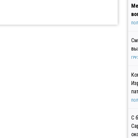
Ме
во
ПОЛ
См
вы
ГРУ
Ко
Из
па
ПОЛ
С 
Са
ок