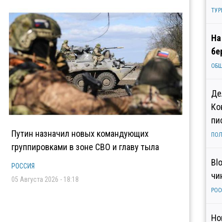
ТУР
На
бе
ОБ
Де
Ко
пи
Путин назначил новых командующих
ПОЛ
группировками в зоне СВО и главу тыла
Bl
РОССИЯ
чи
05 Августа 2026 - 18:18
РОС
Но