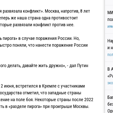
я развязала конфликт». Москва, напротив, 8 лет
МИ
еперь же наша страна одна противостоит
по
оторые развязали конфликт против нее.
ИРА
 пирога» в случае поражения России. Но,
На
быстро поняли, что нанести поражение России
и 
ПОЛ
ого делать, давайте жить дружно», - дал Путин
В 
«Р
ЭК
12 июня, встретился в Кремле с участниками
государства отметил, что западные страны
Ба
ение на поле боя. Некоторые страны после 2022
бе
ать в «разделе пирога» при проигрыше Москвы.
Ор