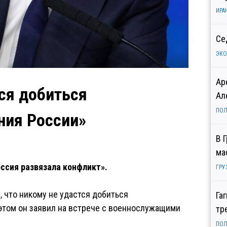
ИРА
Се
ЭК
Ар
тся добиться
Ал
ПОЛ
ния России»
В 
ма
оссия развязала конфликт».
ГРУ
 что никому не удастся добиться
Га
этом он заявил на встрече с военнослужащими
тр
ПОЛ