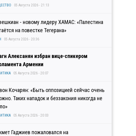
ЩЕСТВО
05 Августа 2026 - 21:13
зешкиан - новому лидеру ХАМАС: «Палестина
таётся на повестке Тегерана»
Н
05 Августа 2026 - 20:36
агн Алексанян избран вице-спикером
рламента Армении
ИТИКА
05 Августа 2026 - 20:07
вон Кочарян: «Быть оппозицией сейчас очень
ожно. Таких нападок и беззакония никогда не
ло»
ИТИКА
05 Августа 2026 - 20:03
кмет Гаджиев пожаловался на