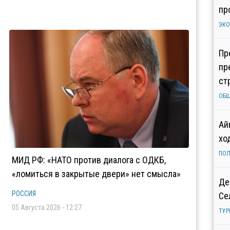
пр
ЭК
Пр
пр
ст
ОБ
Ай
хо
ПОЛ
МИД РФ: «НАТО против диалога с ОДКБ,
«ломиться в закрытые двери» нет смысла»
Де
РОССИЯ
Се
05 Августа 2026 - 12:27
ТУР