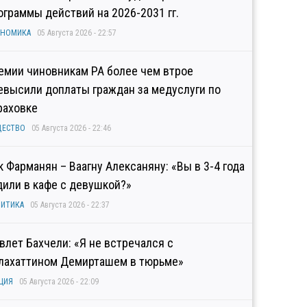
ограммы действий на 2026-2031 гг.
ОНОМИКА
05 Августа 2026 - 22:57
емии чиновникам РА более чем втрое
евысили доплаты граждан за медуслуги по
раховке
ЩЕСТВО
05 Августа 2026 - 22:46
к Фарманян – Ваагну Алексаняну: «Вы в 3-4 года
дили в кафе с девушкой?»
ИТИКА
05 Августа 2026 - 22:37
влет Бахчели: «Я не встречался с
лахаттином Демирташем в тюрьме»
ЦИЯ
05 Августа 2026 - 22:09