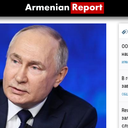
ОО
на
ИРА
В 
за
ОБ
Re
за
сл