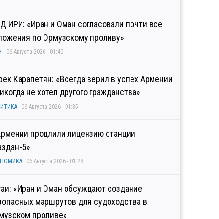
Д ИРИ: «Иран и Оман согласовали почти все
ложения по Ормузскому проливу»
Н
06 Августа 2026 - 01:40
рек Карапетян: «Всегда верил в успех Армении
никогда не хотел другого гражданства»
ИТИКА
06 Августа 2026 - 01:35
Армении продлили лицензию станции
аздан-5»
ОНОМИКА
06 Августа 2026 - 01:28
гаи: «Иран и Оман обсуждают создание
зопасных маршрутов для судоходства в
музском проливе»