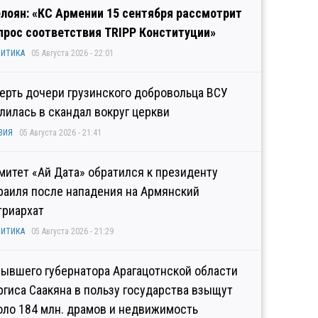
лоян: «КС Армении 15 сентября рассмотрит
прос соответствия TRIPP Конституции»
ИТИКА
05 Августа 2026 - 22:01
ерть дочери грузинского добровольца ВСУ
лилась в скандал вокруг церкви
ЗИЯ
05 Августа 2026 - 21:41
митет «Ай Дата» обратился к президенту
раиля после нападения на Армянский
триархат
ИТИКА
05 Августа 2026 - 21:29
бывшего губернатора Арагацотнской области
ргиса Саакяна в пользу государства взыщут
оло 184 млн. драмов и недвижимость