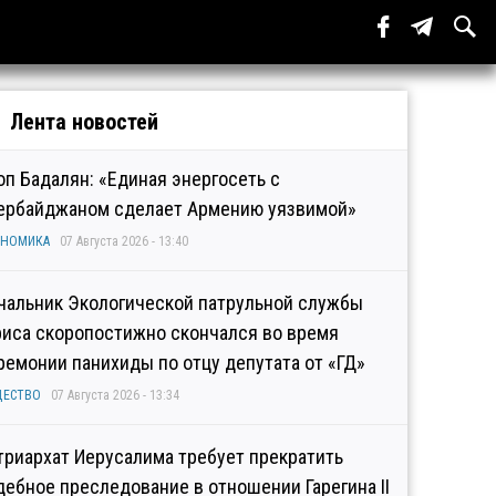
Лента новостей
оп Бадалян: «Единая энергосеть с
ербайджаном сделает Армению уязвимой»
ОНОМИКА
07 Августа 2026 - 13:40
чальник Экологической патрульной службы
риса скоропостижно скончался во время
ремонии панихиды по отцу депутата от «ГД»
ЩЕСТВО
07 Августа 2026 - 13:34
триархат Иерусалима требует прекратить
дебное преследование в отношении Гарегина II