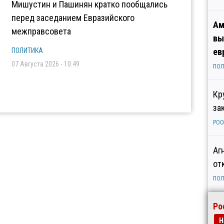
Мишустин и Пашинян кратко пообщались
перед заседанием Евразийского
Ам
межправсовета
вы
ПОЛИТИКА
ев
07 Августа 2026 - 10:49
ПОЛ
Кр
за
РОС
Аг
от
ПОЛ
Ро
Н