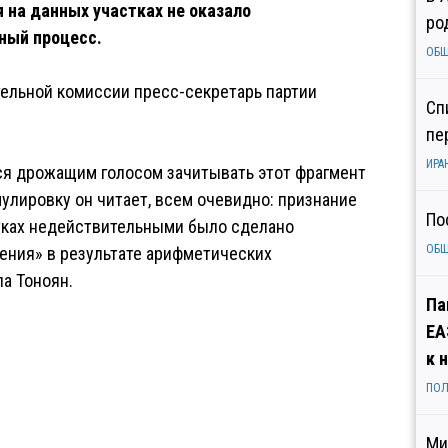
 на данных участках не оказало
ро
ный процесс.
ОБ
тельной комиссии пресс-секретарь партии
Сп
пе
ИРА
лся дрожащим голосом зачитывать этот фрагмент
улировку он читает, всем очевидно: признание
По
стках недействительными было сделано
ОБ
ния» в результате арифметических
а Тоноян.
Па
ЕА
к 
ПОЛ
Ми