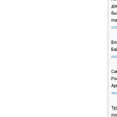
до
бы
по
ПОЛ
Вл
Ба
АЗЕ
Са
Ро
Ар
ЭК
Ту
по