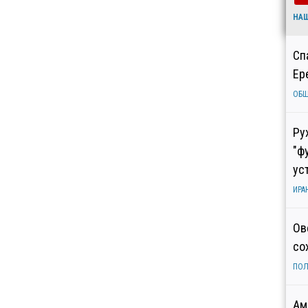
НА
Сп
Ер
ОБ
Ру
"ф
ус
ИРА
Ов
со
ПОЛ
Ам