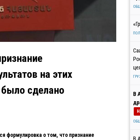
ОБ
«Г
ПОЛ
Са
признание
Ро
це
льтатов на этих
ГРУ
 было сделано
В 
др
Н
ОБ
ся формулировка о том, что признание
В 