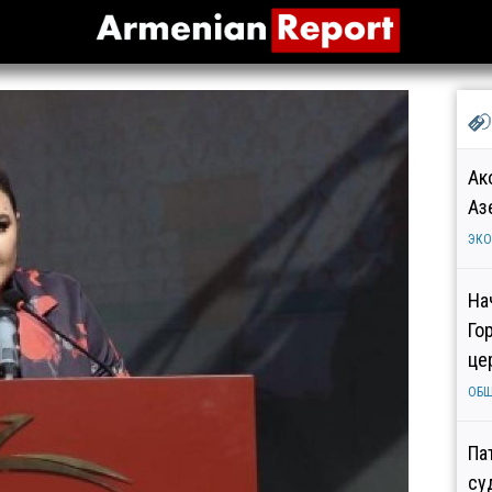
Ак
Аз
ЭК
На
Го
це
ОБ
Па
су