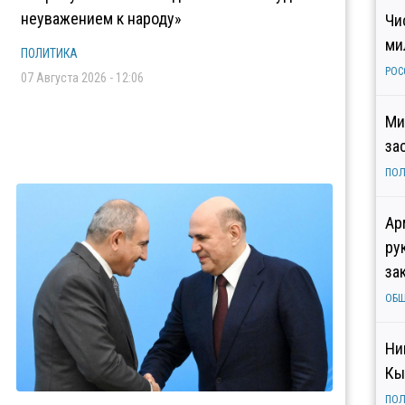
неуважением к народу»
Чи
ми
ПОЛИТИКА
РОС
07 Августа 2026 - 12:06
Ми
за
ПОЛ
Ар
ру
за
ОБ
Ни
Кы
ПОЛ