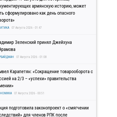
кументирующих армянскую историю, может
ть сформулировано как день опасного
ворота»
ИТИКА
07 Августа 2026 - 01:47
адимир Зеленский принял Джейхуна
йрамова
РБАЙДЖАН
07 Августа 2026 - 01:08
мвел Карапетян: «Сокращение товарооборота с
ссией на 2/3 – «успехи» правительства
мении»
ОНОМИКА
07 Августа 2026 - 00:51
рция подготовила законопроект о «смягчении
следствий» для членов РПК после