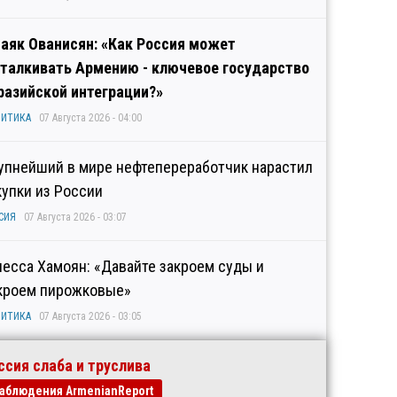
аяк Ованисян: «Как Россия может
талкивать Армению - ключевое государство
разийской интеграции?»
ИТИКА
07 Августа 2026 - 04:00
упнейший в мире нефтепереработчик нарастил
купки из России
СИЯ
07 Августа 2026 - 03:07
несса Хамоян: «Давайте закроем суды и
кроем пирожковые»
ИТИКА
07 Августа 2026 - 03:05
ссия слаба и труслива
аблюдения ArmenianReport