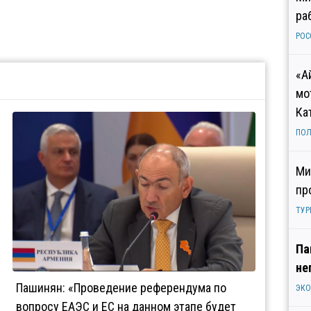
ра
РОС
«А
мо
Ка
ПОЛ
Ми
пр
ТУР
Па
не
Пашинян: «Проведение референдума по
ЭК
вопросу ЕАЭС и ЕС на данном этапе будет