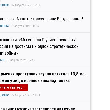
ЩЕСТВО
07 Августа 2026 - 13:30
рапарак»: А как же голосование Вардеваняна?
ИТИКА
07 Августа 2026 - 13:07
акашвили: «Мы спасли Грузию, поскольку
ссия не достигла ни одной стратегической
ли войны»
ЗИЯ
07 Августа 2026 - 12:55
Армении преступная группа похитила 13,8 млн.
амов у лиц с военной инвалидностью
ичего святого...
ЩЕСТВО
07 Августа 2026 - 12:44
Армении мужчина застрелился на могиле